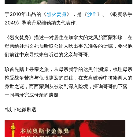
于2010年出品的《
烈火焚身
》，是《
沙丘
》、《银翼杀手
2049》导演丹尼维勒纳夫代表作。
《烈火焚身》描述一对居住在加拿大的龙凤胎西蒙和珍，在
母亲纳娃玛文死后听取公证人唸出事先准备的遗嘱，要求他
们前往中东寻找未曾听过的父亲与哥哥。
珍首先踏上寻亲之旅，从母亲就学的达黑什溯源，梳理母亲
饱受战争苦痛与仇恨撕裂的过往，在支离破碎中拼凑两人的
身世之谜，而西蒙则从被动到深入险境，探询哥哥的下落，
一同与珍完成母亲的遗愿。
*以下轻微剧透