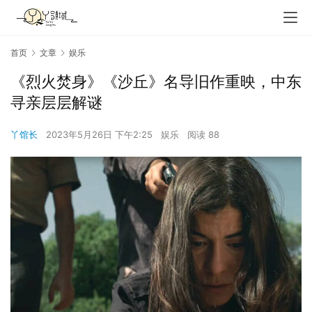
首页
文章
娱乐
《烈火焚身》《沙丘》名导旧作重映，中东
寻亲层层解谜
丫馆长
2023年5月26日 下午2:25
娱乐
阅读 88