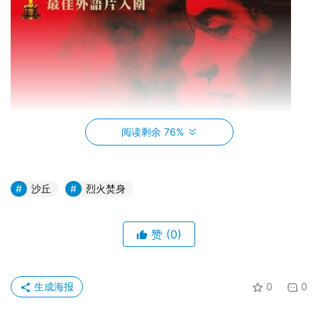
阅读剩余 76%
沙丘
烈火焚身
赞
(0)
生成海报
0
0