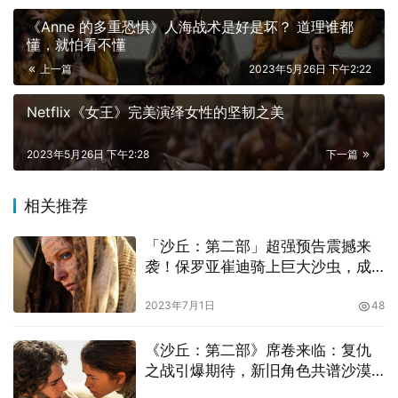
《Anne 的多重恐惧》人海战术是好是坏？ 道理谁都
懂，就怕看不懂
上一篇
2023年5月26日 下午2:22
丹尼维勒纳夫一鸣惊人之作《烈火焚身》，改编自剧作家瓦
Netflix《女王》完美演绎女性的坚韧之美
吉穆阿瓦德同名剧作，刻意不提国家名称（实际上为黎巴
嫩），淡化国族色彩，大抵上以龙凤胎的寻亲之旅和纳娃玛
2023年5月26日 下午2:28
下一篇
文颠沛流离的过去交错叙事，不时插入主角哥哥的片段，让
人产生兴趣，把这个 1970 年代中东基督教民兵和回教难民
相关推荐
爆发冲突，互相仇视与厮杀而后背叛所属阵营 造成家破人
亡的悲剧，以沉默和歌声交错，演绎烽火连天的内战与纳娃
「沙丘：第二部」超强预告震撼来
血泪交织的命运。
袭！保罗亚崔迪骑上巨大沙虫，成
为新领袖！
“寻亲”与“认同”课题是导演的强项，最棒的是《烈火焚身》
2023年7月1日
48
故事复杂，横跨多个城市与不同时空背景，以斗大的人名和
《沙丘：第二部》席卷来临：复仇
城市为标记分段叙事，让人不至于头昏脑胀，并在层层叠叠
之战引爆期待，新旧角色共谱沙漠
中享受解谜的过程，掉进导演预先布的局，时而为纳娃的遭
战曲！