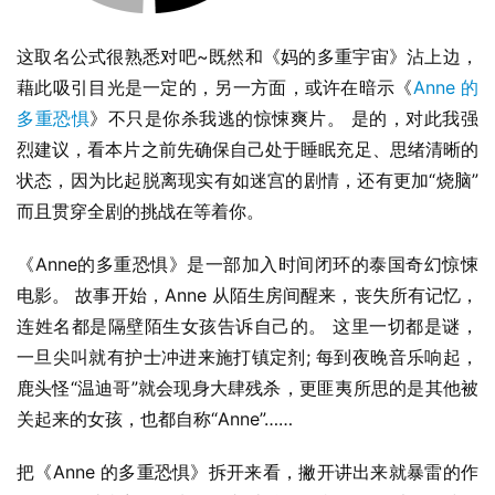
这取名公式很熟悉对吧~既然和《妈的多重宇宙》沾上边，
藉此吸引目光是一定的，另一方面，或许在暗示《
Anne 的
多重恐惧
》不只是你杀我逃的惊悚爽片。 是的，对此我强
烈建议，看本片之前先确保自己处于睡眠充足、思绪清晰的
状态，因为比起脱离现实有如迷宫的剧情，还有更加“烧脑”
而且贯穿全剧的挑战在等着你。
《Anne的多重恐惧》是一部加入时间闭环的泰国奇幻惊悚
电影。 故事开始，Anne 从陌生房间醒来，丧失所有记忆，
连姓名都是隔壁陌生女孩告诉自己的。 这里一切都是谜，
一旦尖叫就有护士冲进来施打镇定剂; 每到夜晚音乐响起，
鹿头怪“温迪哥”就会现身大肆残杀，更匪夷所思的是其他被
关起来的女孩，也都自称“Anne”……
把《Anne 的多重恐惧》拆开来看，撇开讲出来就暴雷的作