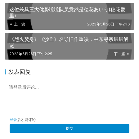
这位兼具三大优势啦啦队员竟然是穂花あいり(穗花爱
里)
上一篇
2023年5月26日 下午2:16
《烈火焚身》《沙丘》名导旧作重映，中东寻亲层层解
谜
2023年5月26日 下午2:25
下一篇
发表回复
请登录后评论...
登录
后才能评论
提交
片中集结近期火红的泰国女星，包含《模犯生》女主角茱蒂
蒙琼查容苏因、泰国女子偶像团体 BNK48 的尼斯奥普拉赛