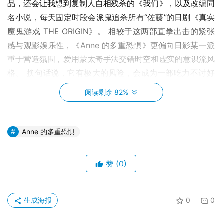
品，还会让我想到复制人自相残杀的《我们》，以及改编同
名小说，每天固定时段会派鬼追杀所有“佐藤”的日剧《真实
魔鬼游戏 THE ORIGIN》。 相较于这两部直拳出击的紧张
感与观影娱乐性，《Anne 的多重恐惧》更偏向日影某一派
重于营造氛围，爱用蒙太奇手法交错时空和虚实的意识流风
格。 换句话说，它有极大的风险，会成为一部吃力不讨好
的作品。
阅读剩余 82%
Anne 的多重恐惧
你是谁？ 我是谁？ 她又是谁？
首先，看电影记不住每个角色名是常有的事，《Anne 的多
赞
(0)
重恐惧》只有一个名字自然不用担心，但是有另一个更难
（至少我深受其扰）的考验——脸盲。
生成海报
0
0