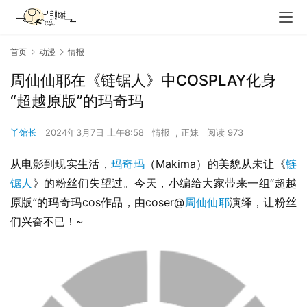
首页
动漫
情报
周仙仙耶在《链锯人》中COSPLAY化身
“超越原版”的玛奇玛
丫馆长
2024年3月7日 上午8:58
情报
,
正妹
阅读 973
从电影到现实生活，
玛奇玛
（Makima）的美貌从未让《
链
锯人
》的粉丝们失望过。今天，小编给大家带来一组“超越
原版”的玛奇玛cos作品，由coser@
周仙仙耶
演绎，让粉丝
们兴奋不已！~