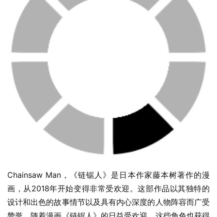
Chainsaw Man，《链锯人》是日本作家藤本树著作的漫
画，从2018年开始变得非常受欢迎。这部作品以其独特的
设计和出色的故事情节以及具有内心深度的人物阵容而广受
赞誉。随着漫画《链锯人》的日益受欢迎，这些角色也获得