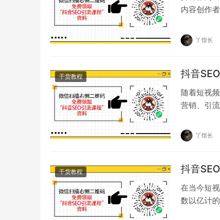
内容创作者
通过抖音获
丫馆长
抖音SE
干货教程
随着短视频
营销、引流
新是不够的
丫馆长
抖音SE
干货教程
在当今短视
数以亿计的
获取流量、