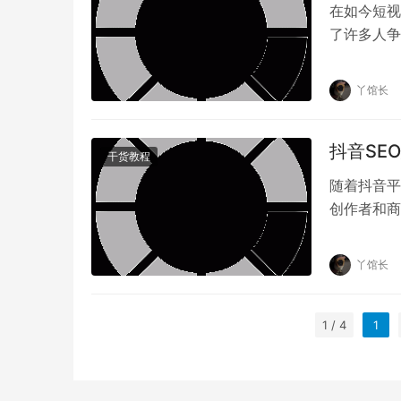
在如今短视
了许多人争
升短视频曝
丫馆长
抖音SE
干货教程
随着抖音平
创作者和商
抖音SEO
丫馆长
1 / 4
1