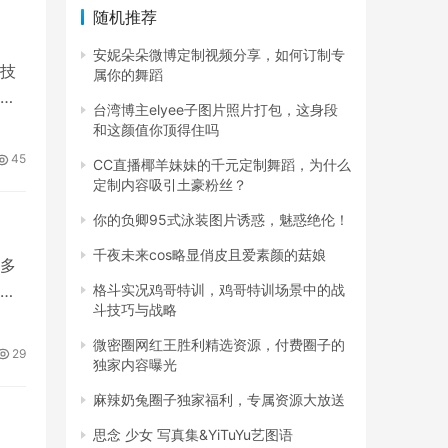
随机推荐
安妮朵朵微博定制视频分享，如何订制专
O技
属你的舞蹈
音
台湾博主elyee子图片照片打包，这身段
和这颜值你顶得住吗
45
CC直播椰羊妹妹的千元定制舞蹈，为什么
定制内容吸引土豪粉丝？
你的负卿95式泳装图片诱惑，魅惑绝伦！
千夜未来cos略显俏皮且爱素颜的菇娘
多
格斗实况鸡哥特训，鸡哥特训场景中的战
斗技巧与战略
微密圈网红王胜利精选资源，付费圈子的
29
独家内容曝光
麻辣奶兔圈子独家福利，专属资源大放送
思念 少女 写真集&YiTuYu艺图语