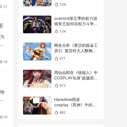
美不美才是重点！
1.0K
33
overlord第五季的权力游
戏骨王如何在权力斗争中
析
崭露头角，overlord第五
1.0K
季权力博弈骨王如何在复
为
杂的权力斗争中脱颖而出
为了
网友分析《莱莎的炼金工
房3》莱莎转大人酥胸蜜
大腿对比以前超有感！
977
28
周仙仙耶在《链锯人》中
COSPLAY化身“超越原版”
的玛奇玛
973
物
，
HaneAme雨波
cosplay《死神》中的松
本乱菊
882
29