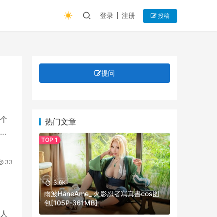
登录
注册
投稿
提问
个
热门文章
33
3.6K
雨波HaneAme_ 火影忍者寫真書cos图
包[105P-361MB]
人