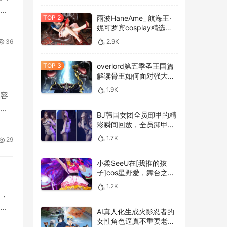
够
雨波HaneAme_ 航海王·
妮可罗宾cosplay精选作
品 [34P-134MB]
36
2.9K
overlord第五季圣王国篇
解读骨王如何面对强大的
敌人，overlord第五季圣
1.9K
容
王国篇深度解析骨王与敌
人的较量
更
BJ韩国女团全员卸甲的精
彩瞬间回放，全员卸甲视
频如何观看BJ韩国女团成
1.7K
29
员的最精彩时刻？
小柔SeeU在[我推的孩
子]cos星野爱，舞台之星
闪耀迷人
1.2K
，
台
AI真人化生成火影忍者的
女性角色逼真不重要老婆