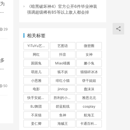
为
《暗黑破坏神4》官方公开6件毕业神装
是提
强调超级稀有85等以上敌人都会掉
29
相关标签
YiTuYu艺图语
艺图语
微密圈
网红
抖音
女神
多
困困兔
Miao喵酱
嫩小兔
对
萌崽儿
狐不妖
猫猫碎冰冰
小恩雅
绯红小猫
饼干姐姐
50
电影
jinricp
蠢沫沫
快手安妮朵朵
胜利的小生活
雅恩北北
BJ舞团
碧蓝航线
cosplay
不呆猫
鱼神
航海王
姜仁卿
海贼王
卡通百科老王