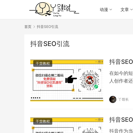
动漫
文章
首页
抖音SEO引流
抖音SEO引流
抖音SE
干货教程
在如今的短
人创作者还
量。而要实
丫馆长
抖音SE
干货教程
抖音作为当