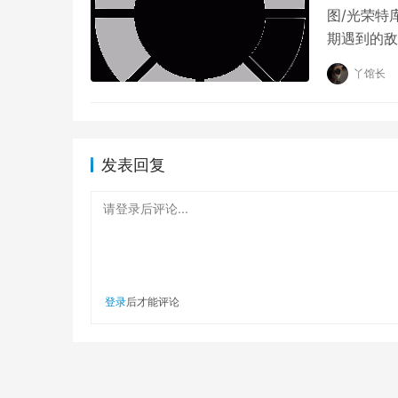
图/光荣特
期遇到的敌
特库摩新推
丫馆长
发表回复
请登录后评论...
登录
后才能评论