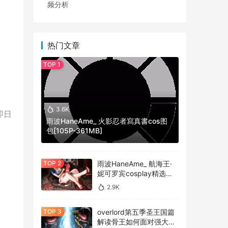
频分析
热门文章
3.6K
即日
雨波HaneAme_ 火影忍者寫真書cos图
包[105P-361MB]
雨波HaneAme_ 航海王·
妮可罗宾cosplay精选作
品 [34P-134MB]
2.9K
overlord第五季圣王国篇
解读骨王如何面对强大的