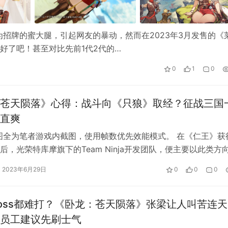
招牌的蜜大腿，引起网友的暴动，然而在2023年3月发售的《
好了吧！甚至对比先前1代2代的…
0
1
0
苍天陨落》心得：战斗向《只狼》取经？征战三国
直爽
图全为笔者游戏内截图，使用帧数优先效能模式。 在《仁王》获
莎的炼金工房
3 ~终结之炼金术士与秘密钥匙~》以及《零 ~月蚀
后，光荣特库摩旗下的Team Ninja开发团队，便主要以此类方
。 继2020年的《仁…
2023年6月29日
0
0
0
oss都难打？《卧龙：苍天陨落》张梁让人叫苦连天
员工建议先刷士气