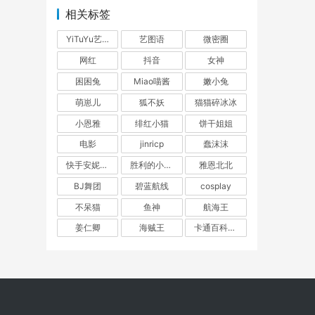
相关标签
YiTuYu艺图语
艺图语
微密圈
网红
抖音
女神
困困兔
Miao喵酱
嫩小兔
萌崽儿
狐不妖
猫猫碎冰冰
小恩雅
绯红小猫
饼干姐姐
电影
jinricp
蠢沫沫
快手安妮朵朵
胜利的小生活
雅恩北北
BJ舞团
碧蓝航线
cosplay
不呆猫
鱼神
航海王
姜仁卿
海贼王
卡通百科老王