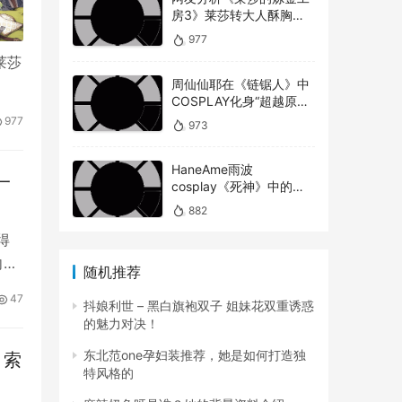
房3》莱莎转大人酥胸蜜
大腿对比以前超有感！
977
莱莎
周仙仙耶在《链锯人》中
COSPLAY化身“超越原版”
的玛奇玛
977
973
HaneAme雨波
一
cosplay《死神》中的松
本乱菊
882
得
的
向进
随机推荐
47
抖娘利世 – 黑白旗袍双子 姐妹花双重诱惑
的魅力对决！
东北范one孕妇装推荐，她是如何打造独
 索
特风格的