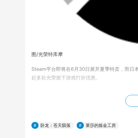
图/光荣特库摩
Steam平台即将在6月30日展开夏季特卖，而
起多款光荣旗下游戏打折优惠。
卧龙：苍天陨落
莱莎的炼金工房