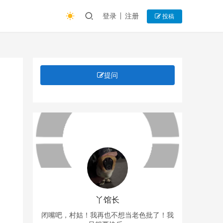
登录
注册
投稿
提问
丫馆长
闭嘴吧，村姑！我再也不想当老色批了！我