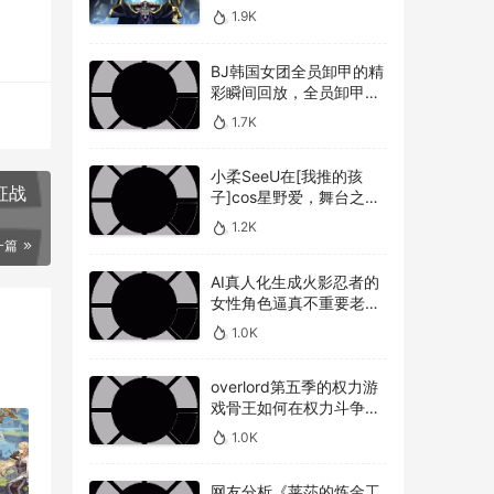
敌人，overlord第五季圣
1.9K
王国篇深度解析骨王与敌
人的较量
BJ韩国女团全员卸甲的精
彩瞬间回放，全员卸甲视
频如何观看BJ韩国女团成
1.7K
员的最精彩时刻？
小柔SeeU在[我推的孩
征战
子]cos星野爱，舞台之星
闪耀迷人
1.2K
一篇
AI真人化生成火影忍者的
女性角色逼真不重要老婆
美不美才是重点！
1.0K
overlord第五季的权力游
戏骨王如何在权力斗争中
崭露头角，overlord第五
1.0K
季权力博弈骨王如何在复
杂的权力斗争中脱颖而出
网友分析《莱莎的炼金工