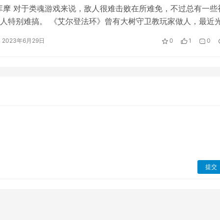
库摩 对于类魂游戏来说，敌人很难击败在所难免，不过总有一些
人特别难搞。 《艾尔登法环》曾有大树守卫教玩家做人，最近
出的《卧龙：苍天陨落》，其第一…
2023年6月29日
0
1
0
提交