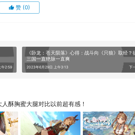
赞
(0)
《卧龙：苍天陨落》心得：战斗向《只狼》取经？
三国一直绝脉一直爽
午2:59
2023年6月29日 上午3:13
下
大人酥胸蜜大腿对比以前超有感！