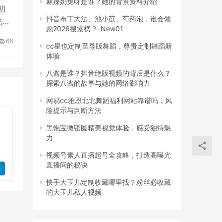
麻辣奶兔呀是谁？她的背景资料介绍
初
抖音布丁大法、池小苡、芍药泡，谁会领
光荣
跑2026搜索榜？-New01
66
cc星也定制至尊版舞蹈，尊贵定制舞蹈新
体验
八酱是谁？抖音绝版视频的背后是什么？
探索八酱的故事与她的网络影响力
网易cc雅恩北北舞蹈福利网站靠谱吗，风
险提示与判断方法
黑饱宝微密圈精美视觉体验，感受独特魅
力
视频号素人直播起号全攻略，打造高曝光
直播间的秘诀
快手大玉儿定制收藏哪里找？粉丝必收藏
的大玉儿私人视频