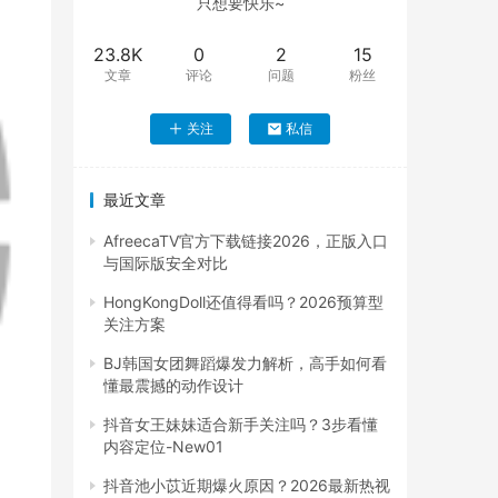
只想要快乐~
23.8K
0
2
15
文章
评论
问题
粉丝
关注
私信
最近文章
AfreecaTV官方下载链接2026，正版入口
与国际版安全对比
HongKongDoll还值得看吗？2026预算型
关注方案
BJ韩国女团舞蹈爆发力解析，高手如何看
懂最震撼的动作设计
抖音女王妹妹适合新手关注吗？3步看懂
内容定位-New01
抖音池小苡近期爆火原因？2026最新热视