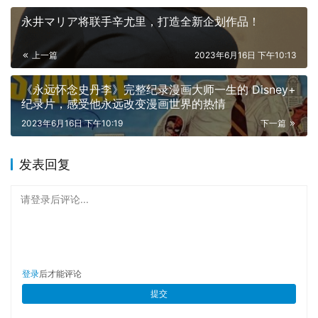
永井マリア将联手辛尤里，打造全新企划作品！
上一篇
2023年6月16日 下午10:13
《永远怀念史丹李》完整纪录漫画大师一生的 Disney+
纪录片，感受他永远改变漫画世界的热情
2023年6月16日 下午10:19
下一篇
《新火烧红莲寺》是香港嘉禾电影有限公司和上海电影制片
厂合作的产物，因为有合拍背景，所以《新火烧红莲寺》中
发表回复
的内地外景非常苍莽辽阔，而且有很多内地演员参演，包括
饰演洪熙官的杨升，饰演翠河的林泉，饰演智能的吴喜千和
请登录后评论...
饰演智善的李季等。另外，本片的摄影高子逸，美术瞿然馨
等幕后团队都来自上海电影制片厂。
登录
后才能评论
提交