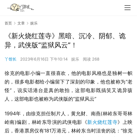
首页
文章
娱乐
《新火烧红莲寺》黑暗、沉冷、阴郁、诡
异，武侠版“监狱风云”！
丫馆长
2023年6月16日 下午10:14
娱乐
阅读 268
徐克的电影小编一直很喜欢，他的电影风格也是独树一帜
的，很多电影都给小编留下了深刻的印象，他也被称为“老
怪”，说实话港台是真的敢拍，这部电影既搞笑又诡异骇
人，这部电影也被称为武侠版的“监狱风云”
1994年，由徐克担任制片人，黄允财、南燕(林岭东哥哥林
岭南)编剧，林岭东导演的武侠电影《
新火烧红莲寺
》上映
后，香港票房仅有181万港元，林岭东当时沮丧的说：“徐克