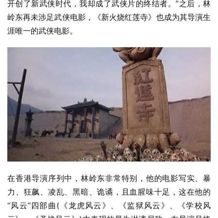
开创了新武侠时代，我却成了武侠片的终结者。”之后，林
岭东再未涉足武侠电影，《新火烧红莲寺》也成为其导演生
涯唯一的武侠电影。
在香港导演序列中，林岭东非常特别，他的电影写实、暴
力、狂飙、凌乱、黑暗、诡谲，且血腥味十足，这在他的
“风云”四部曲(《龙虎风云》、《监狱风云》、《学校风