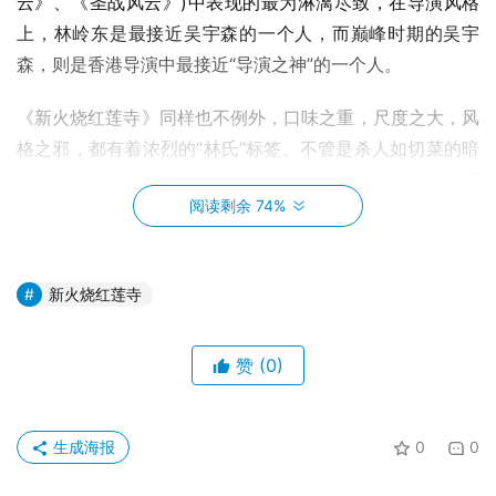
云》、《圣战风云》)中表现的最为淋漓尽致，在导演风格
上，林岭东是最接近吴宇森的一个人，而巅峰时期的吴宇
森，则是香港导演中最接近“导演之神”的一个人。
《新火烧红莲寺》同样也不例外，口味之重，尺度之大，风
格之邪，都有着浓烈的“林氏”标签。不管是杀人如切菜的暗
器机关，还是反派变态的精神肉体双重禁锢控制，它都表现
阅读剩余 74%
出一骑绝尘高高在上的“邪典”逼格。在某种程度上，它和次
年徐克自己导演的电影《刀》堪称“双璧”，一为东邪，一为
西毒，二者同样我行我素，“不走寻常路”，在香港电影日渐
新火烧红莲寺
日暮途穷的时代洪流中，即使无法重现1992年《新龙门客
栈》的黄金岁月，但港片“尽皆过火，尽是癫狂”的路子，林
赞
(0)
岭东和徐克却固执的一条道走到了黑。
生成海报
0
0