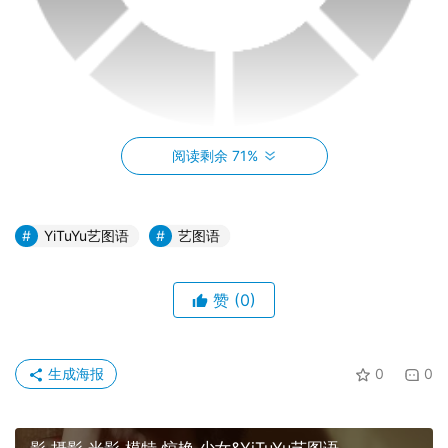
阅读剩余 71%
YiTuYu艺图语
艺图语
赞
(0)
生成海报
0
0