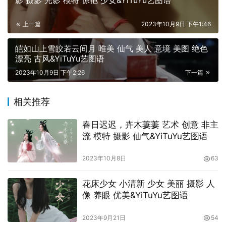
影 摄影 光影 模特 惊艳 少女&YiTuYu艺图语
上一篇
2023年10月9日 下午1:46
皑如山上雪皎若云间月 唯美 仙气 美人 意境 美图 绝色
漂亮 古风&YiTuYu艺图语
2023年10月9日 下午2:26
下一篇
相关推荐
春日迟迟，卉木萋萋 艺术 创意 非主
流 模特 摄影 仙气&YiTuYu艺图语
2023年10月8日
63
花床少女 小清新 少女 美丽 摄影 人
像 养眼 优美&YiTuYu艺图语
2023年9月21日
54