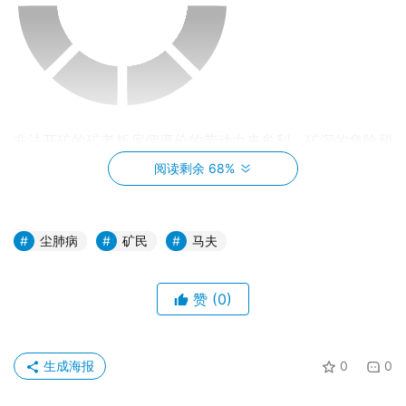
非法开矿的矿老板雇佣廉价的劳动力来牟利，矿洞的危险和
假药的毒气让安全性接近于无。基本上每个矿洞里都会躺着
阅读剩余 68%
几具尸体，每具尸体搬运费八百，而矿老板没有一点损失。
而搞整顿的zf在平常也只会花钱雇镇上的烂仔来找矿民们的
麻烦，喝酒闹事砸机器，以及敲诈。
尘肺病
矿民
马夫
拿着每天几十块微薄薪水的工人们为了生活下去而冒着死亡
赞
(0)
的风险。他们的世界里没有高雅这种词汇，唯一的娱乐就是
在紧迫的休息时间里讲荤笑话和对内容低俗的山歌。他们的
讨论只有以后挣钱了要请县上最漂亮的小姐来服务这种低俗
生成海报
0
0
话题，最大的愿望就是在过年的时候能买年货回家见自己的