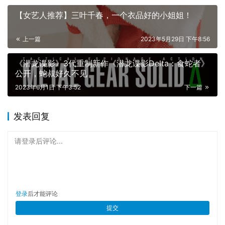
孩子和婆娘。得了尘肺病的工人靠着外出务工的弟弟寄钱存
【女艺人推荐】三叶千春，一个衣品好的小姐姐！
活，没有土地也没有存款，甚至没法支付小孩的学费，而只
要村里一停电呼吸机没法运作可能就会随时要了命。
上一篇
2023年5月29日 下午8:56
在他们的葬礼上，亲人们披着棉麻的白布痛哭，因习俗请来
《潜龙谍影》3代重制新作《潜龙谍影Delta：食蛇者》
的丧办队彻夜的吹唢呐和敲鼓。在最后送葬队会扛着他们早
公开，蛇叔好久不见
就备好的棺材送入土。只会开没用的鬼会的村zf贪污腐败、
2023年6月1日 下午3:52
下一篇
形式主义。紧缺的扶贫名额永远落不到对生活不抱有希望的
穷人身上。病人们平淡的诉说着生活的痛苦，麻木的面对着
发表回复
生命。他们只能如此了。而在这部没办法过审上映的电影里
最讽刺的情节就是拍摄时，村里响起的广播内容恰好是精准
请登录后评论...
扶贫。
登录
后才能评论
提交