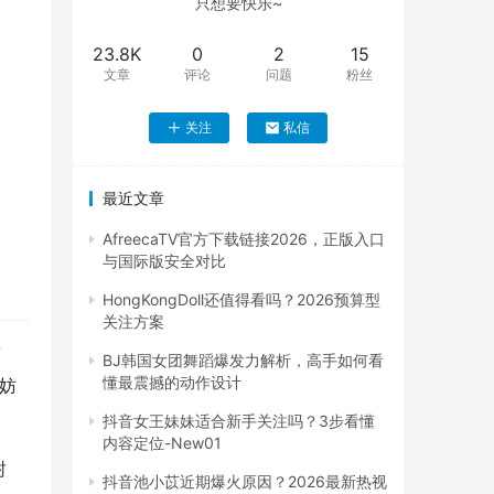
只想要快乐~
23.8K
0
2
15
文章
评论
问题
粉丝
关注
私信
最近文章
AfreecaTV官方下载链接2026，正版入口
与国际版安全对比
HongKongDoll还值得看吗？2026预算型
关注方案
迹
BJ韩国女团舞蹈爆发力解析，高手如何看
懂最震撼的动作设计
妨
抖音女王妹妹适合新手关注吗？3步看懂
内容定位-New01
封
抖音池小苡近期爆火原因？2026最新热视