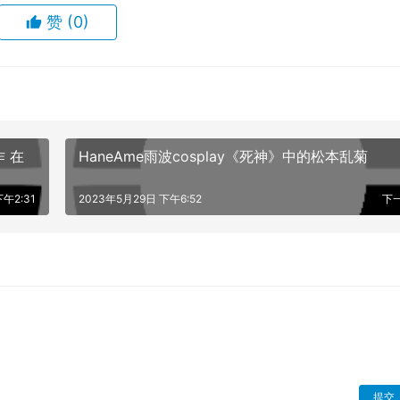
质上改头换面”，带来玩法新体验的老玩家，因为二代严格讲起
赞
(0)
 3 人）、战斗扩张到 4X2 的网格，类似迟缓版《洛克人EX
耐性，受不了需透过掷骰来判断行动的人，游玩《为了吾王2》需
率没有逻辑，很容易因为“随机性”患得患失，被计算机玩到气
离决定其他角色能够参战与否。 图/For The King II Beta、游
 在
HaneAme雨波cosplay《死神》中的松本乱菊
午2:31
2023年5月29日 下午6:52
下
提交