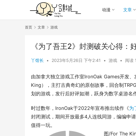
动漫
文章
首页
文章
游戏
《为了吾王2》封测破关心得：
丫馆长
•
2023年5月26日 下午2:41
•
游戏
•
阅读 
由加拿大独立游戏工作室IronOak Games开发、发
King），主打古典奇幻的原创故事，回合制TRPG加上
划的游戏，发行后好评如潮，跃身为数字桌游名
时过数年，IronOak于2022年宣布推出续作《
为
封闭测试，期间开放最多4人连线同游，编编申
值得一玩。
图/For The 