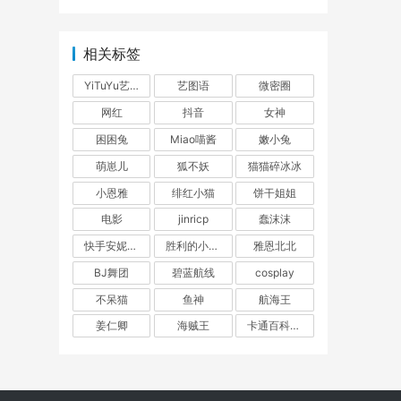
相关标签
YiTuYu艺图语
艺图语
微密圈
网红
抖音
女神
困困兔
Miao喵酱
嫩小兔
萌崽儿
狐不妖
猫猫碎冰冰
能获
小恩雅
绯红小猫
饼干姐姐
电影
jinricp
蠢沫沫
a、
快手安妮朵朵
胜利的小生活
雅恩北北
BJ舞团
碧蓝航线
cosplay
不呆猫
鱼神
航海王
姜仁卿
海贼王
卡通百科老王