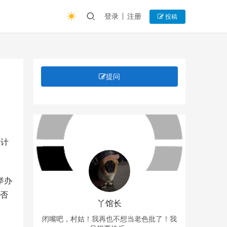
登录
注册
投稿
提问
资计
举办
是否
丫馆长
闭嘴吧，村姑！我再也不想当老色批了！我