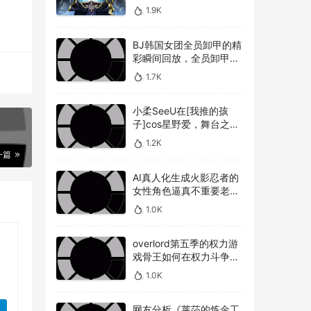
来没
敌人，overlord第五季圣
1.9K
王国篇深度解析骨王与敌
E》
人的较量
BJ韩国女团全员卸甲的精
彩瞬间回放，全员卸甲视
频如何观看BJ韩国女团成
随
1.7K
员的最精彩时刻？
疯。
小柔SeeU在[我推的孩
戏角
子]cos星野爱，舞台之星
闪耀迷人
1.2K
一篇
AI真人化生成火影忍者的
女性角色逼真不重要老婆
美不美才是重点！
1.0K
overlord第五季的权力游
戏骨王如何在权力斗争中
崭露头角，overlord第五
1.0K
季权力博弈骨王如何在复
杂的权力斗争中脱颖而出
网友分析《莱莎的炼金工