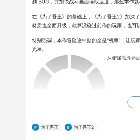
测 BUG，并加快战斗画面读取速度，那幺本作
在《为了吾王》的基础上，《为了吾王2》加深了游戏
材质也全面升级，就算没碰过前作的玩家，也可
特别强调，本作冒险途中赌的全是“机率”，让玩
光屋。
从俯瞰视角的战
为了吾王
为了吾王2
The King II Beta、游戏角落芋仔截图