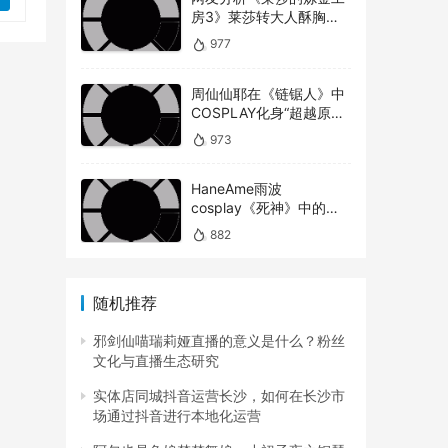
房3》莱莎转大人酥胸蜜
大腿对比以前超有感！
977
戏
周仙仙耶在《链锯人》中
COSPLAY化身“超越原版”
的玛奇玛
容易
973
HaneAme雨波
cosplay《死神》中的松
家
本乱菊
882
策，
随机推荐
难缠
邪剑仙喵瑞莉娅直播的意义是什么？粉丝
文化与直播生态研究
实体店同城抖音运营长沙，如何在长沙市
场通过抖音进行本地化运营