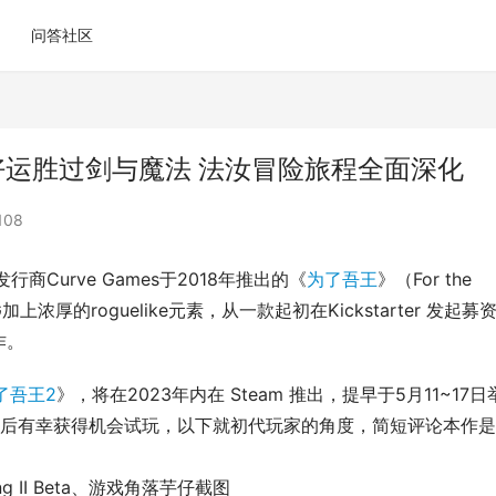
问答社区
好运胜过剑与魔法 法汝冒险旅程全面深化
108
行商Curve Games于2018年推出的《
为了吾王
》（For the 
浓厚的roguelike元素，从一款起初在Kickstarter 发起募
作。
了吾王2
》，将在2023年内在 Steam 推出，提早于5月11~17日
请后有幸获得机会试玩，以下就初代玩家的角度，简短评论本作
King II Beta、游戏角落芋仔截图