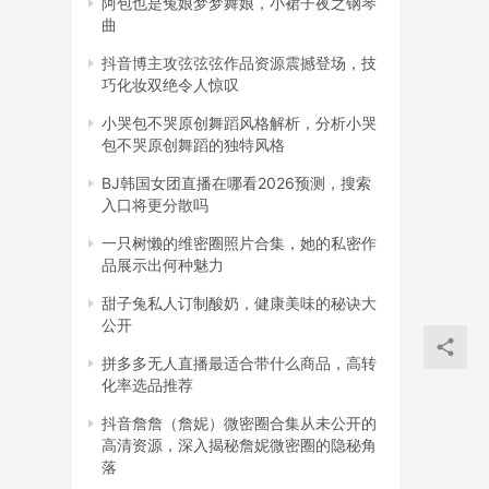
阿包也是兔娘梦梦舞娘，小裙子夜之钢琴
曲
抖音博主攻弦弦弦作品资源震撼登场，技
巧化妆双绝令人惊叹
小哭包不哭原创舞蹈风格解析，分析小哭
包不哭原创舞蹈的独特风格
合制
BJ韩国女团直播在哪看2026预测，搜索
入口将更分散吗
一只树懒的维密圈照片合集，她的私密作
品展示出何种魅力
甜子兔私人订制酸奶，健康美味的秘诀大
公开
断，
拼多多无人直播最适合带什么商品，高转
化率选品推荐
复
抖音詹詹（詹妮）微密圈合集从未公开的
高清资源，深入揭秘詹妮微密圈的隐秘角
落
 