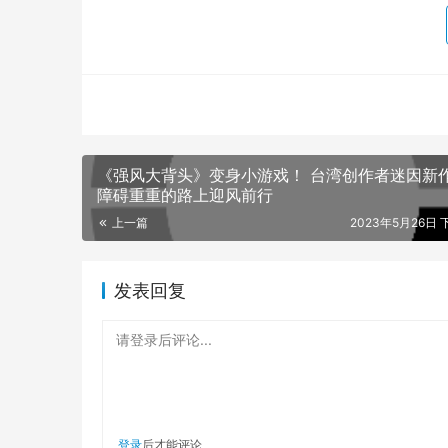
不过，本文建议两种人别玩：第一是期待续作“本
有颠覆性的创新，比较特别的就是角色变四人（原为
的即时战术，免除了快速反应的操作压力。
另外就是快节奏游戏玩家，或对“回合制”特别没
时面临不确定风险，浮动显示的伤害数字、命中机
战斗距
《强风大背头》变身小游戏！ 台湾创作者迷因新作
障碍重重的路上迎风前行
上一篇
2023年5月26日 下
发表回复
落芋仔截图
请登录后评论...
《为了吾王2》五大游戏特色
登录
后才能评论