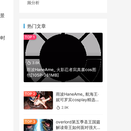
频分析
场景
热门文章
神时
3.6K
雨波HaneAme_ 火影忍者寫真書cos图
包[105P-361MB]
雨波HaneAme_ 航海王·
妮可罗宾cosplay精选作
品 [34P-134MB]
2.9K
overlord第五季圣王国篇
解读骨王如何面对强大的