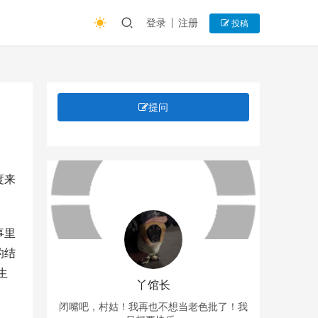
登录
注册
投稿
提问
度来
事里
的结
生
丫馆长
闭嘴吧，村姑！我再也不想当老色批了！我