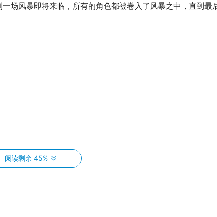
到一场风暴即将来临，所有的角色都被卷入了风暴之中，直到最
阅读剩余 45%
不少时间：“沈墨和王响不同，她不是一个简单的角色，也没有一
都有不同的看法。当第一个故事的初稿拿到手的时候，我们对后
一直在讨论这个角色，他提出了许多有价值的建议，使得角色的设