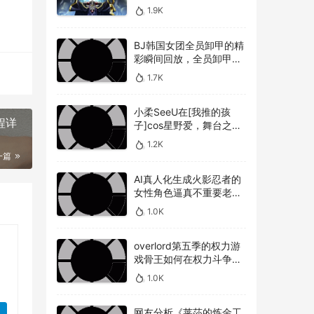
敌人，overlord第五季圣
1.9K
王国篇深度解析骨王与敌
去
人的较量
的方
BJ韩国女团全员卸甲的精
彩瞬间回放，全员卸甲视
频如何观看BJ韩国女团成
1.7K
员的最精彩时刻？
种反
小柔SeeU在[我推的孩
程详
子]cos星野爱，舞台之星
闪耀迷人
1.2K
一篇
AI真人化生成火影忍者的
女性角色逼真不重要老婆
美不美才是重点！
1.0K
overlord第五季的权力游
戏骨王如何在权力斗争中
一
崭露头角，overlord第五
1.0K
季权力博弈骨王如何在复
杂的权力斗争中脱颖而出
网友分析《莱莎的炼金工