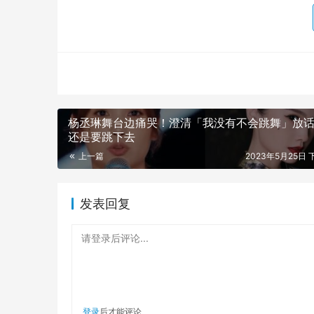
最后，他终于明白了沈墨的性格：你跑了二十多
一趟，把事情解决掉。一开始她只想要逃离这里
式。 而刻画傅卫军与尹虹的两个关键，就在于“纯
本来于小千将傅卫军塑造成一个又聋又哑的人，
差感和纯粹感，再加上蒋奇明那栩栩如生的表演
杨丞琳舞台边痛哭！澄清「我没有不会跳舞」放话
还是要跳下去
上一篇
2023年5月25日 下
发表回复
请登录后评论...
“他有凶悍的一面，也有痴情的一面，对自己的
个，那就是守护自己的妹妹沈墨。让人一看，就
登录
后才能评论