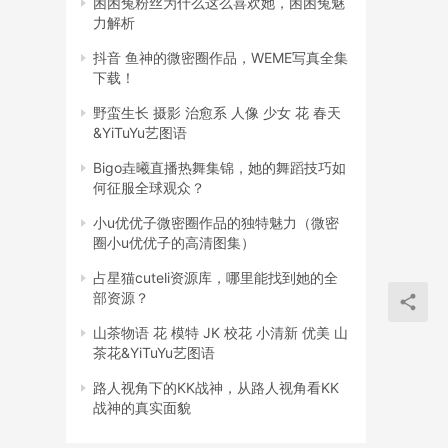
困困兔粉丝为什么这么喜欢她，困困兔魅
力解析
抖音 鱼神的微密圈作品，WEME写真全集
下载！
野蛮生长 摄影 治愈系 人像 少女 花 春天
&YiTuYu艺图语
Bigo垚曦直播热舞集锦，她的舞蹈技巧如
何征服全球观众？
小u优优子微密圈作品的独特魅力（微密
圈小u优优子的高清图集）
占星猫cuteli资源库，哪里能找到她的全
部资源？
山茶物语 花 模特 JK 校花 小清新 优美 山
茶花&YiTuYu艺图语
路人视角下的KK战神，从路人视角看KK
战神的真实面貌