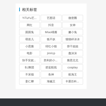
相关标签
YiTuYu艺图语
艺图语
微密圈
网红
抖音
女神
困困兔
Miao喵酱
嫩小兔
萌崽儿
狐不妖
猫猫碎冰冰
小恩雅
绯红小猫
饼干姐姐
电影
jinricp
蠢沫沫
快手安妮朵朵
胜利的小生活
雅恩北北
BJ舞团
碧蓝航线
cosplay
不呆猫
鱼神
航海王
姜仁卿
海贼王
卡通百科老王