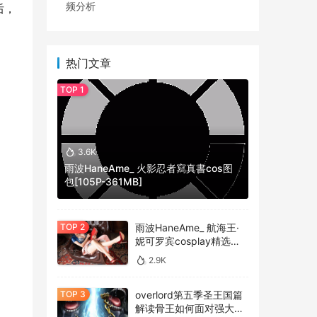
频分析
后，
热门文章
3.6K
雨波HaneAme_ 火影忍者寫真書cos图
包[105P-361MB]
雨波HaneAme_ 航海王·
妮可罗宾cosplay精选作
个
品 [34P-134MB]
2.9K
面的
定
overlord第五季圣王国篇
解读骨王如何面对强大的