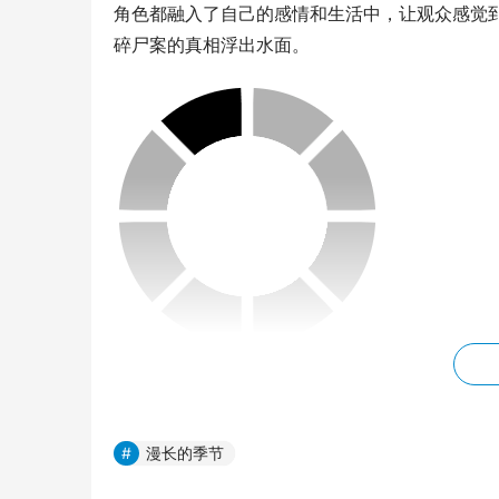
角色都融入了自己的感情和生活中，让观众感觉
碎尸案的真相浮出水面。
于小千想要让沈墨的每一步都变得更好，他花了
具体的人物特征。所以最终该如何收场，每个人
三集都不太满意。“自从辛爽导演进来，我们就
漫长的季节
更加符合剧情。”