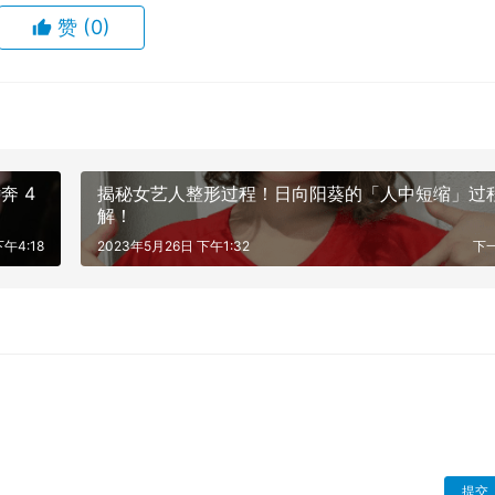
赞
(0)
年，又怎么会回到这里?无论沈栋梁最终会不会算计她，她都要回
，但是后来她意识到自己无法逃离这里，所以她选择了一种极端
粹”。
就是想要突出他和沈墨之间的不同。在塑造好了人物形象后，这
，让他的形象一下子就火了起来。
奔 4
揭秘女艺人整形过程！日向阳葵的「人中短缩」过
解！
午4:18
2023年5月26日 下午1:32
下
一切都是无条件的。这只是因为他没有想太多，他的最终目标只有
会被剧中这种不计后果，不计后果的性格所吸引。”
提交