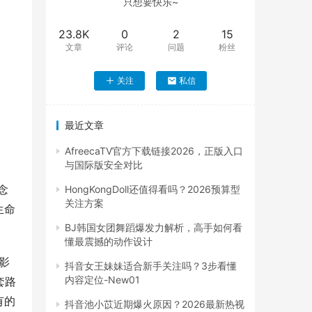
只想要快乐~
23.8K
0
2
15
文章
评论
问题
粉丝
关注
私信
最近文章
AfreecaTV官方下载链接2026，正版入口
与国际版安全对比
念
HongKongDoll还值得看吗？2026预算型
关注方案
生命
BJ韩国女团舞蹈爆发力解析，高手如何看
懂最震撼的动作设计
影
抖音女王妹妹适合新手关注吗？3步看懂
内容定位-New01
套路
有的
抖音池小苡近期爆火原因？2026最新热视