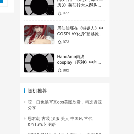
表
房3》莱莎转大人酥胸蜜
大腿对比以前超有感！
没
977
周仙仙耶在《链锯人》中
COSPLAY化身“超越原版”
的一
的玛奇玛
973
的沉
之前
HaneAme雨波
反而
cosplay《死神》中的松
什
本乱菊
882
雪，
随机推荐
咬一口兔娘写真cos美图欣赏，精选资源
分享
思君朝 古装 汉服 美人 中国风 古代
&YiTuYu艺图语