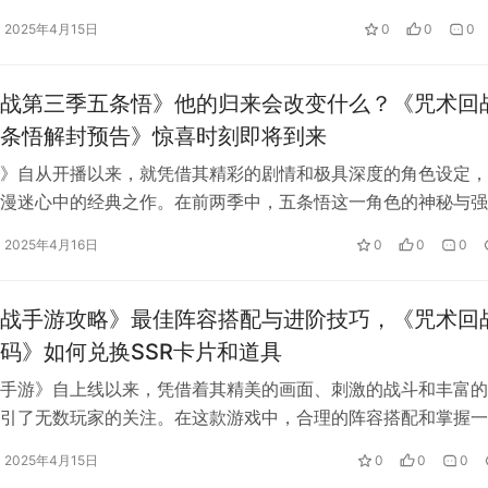
战斗力和智慧，让每一场战斗都成为了…
2025年4月15日
0
0
0
战第三季五条悟》他的归来会改变什么？《咒术回
条悟解封预告》惊喜时刻即将到来
》自从开播以来，就凭借其精彩的剧情和极具深度的角色设定，
漫迷心中的经典之作。在前两季中，五条悟这一角色的神秘与强
大家热议的焦点。而随着《咒术回战》第…
天内理子”，虽然是个普通女孩，但是身为“星浆体”她的生死将影
2025年4月16日
0
0
0
战手游攻略》最佳阵容搭配与进阶技巧，《咒术回
码》如何兑换SSR卡片和道具
手游》自上线以来，凭借着其精美的画面、刺激的战斗和丰富的
引了无数玩家的关注。在这款游戏中，合理的阵容搭配和掌握一
至关重要。特别是在挑战高难度副本或…
2025年4月15日
0
0
0