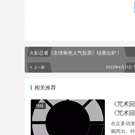
火影忍者《全球角色人气投票》结果出炉！
高专时代的五条悟看起来真的是个超级问题儿童
上一篇
2023年4月21日 
应？XD
相关推荐
《咒术回
情报
《咒术回
在众多动漫
颖而出。特