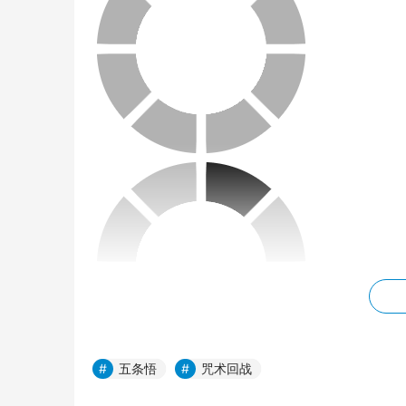
五条悟
咒术回战