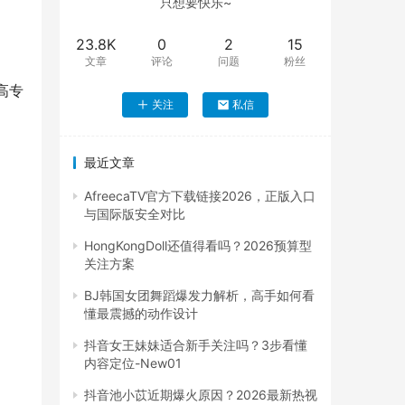
只想要快乐~
23.8K
0
2
15
文章
评论
问题
粉丝
高专
关注
私信
最近文章
AfreecaTV官方下载链接2026，正版入口
与国际版安全对比
HongKongDoll还值得看吗？2026预算型
关注方案
BJ韩国女团舞蹈爆发力解析，高手如何看
懂最震撼的动作设计
抖音女王妹妹适合新手关注吗？3步看懂
内容定位-New01
抖音池小苡近期爆火原因？2026最新热视