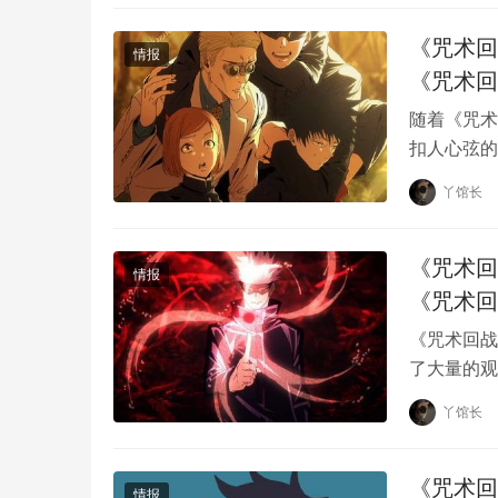
《咒术回
情报
《咒术回
随着《咒术
伏黑惠的父亲“术师杀手”伏黑甚尔的登场，直接
扣人心弦的
许多影迷来
丫馆长
《咒术回
情报
《咒术回
看完《咒术迴战0》再看到现在笑容满面的夏油
《咒术回战
了大量的观
定是由“樱井孝宏”继续配音。
战斗神话。
丫馆长
《咒术回
情报