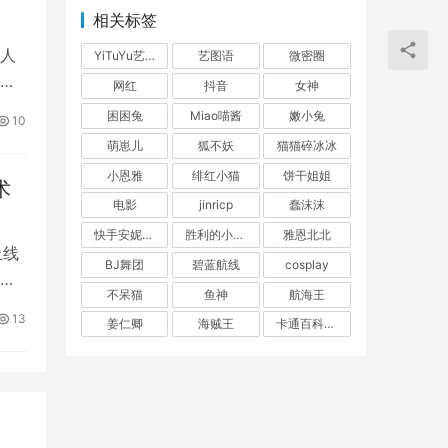
相关标签
人
YiTuYu艺图语
艺图语
微密圈
称
网红
抖音
女神
困困兔
Miao喵酱
嫩小兔
10
萌崽儿
狐不妖
猫猫碎冰冰
小恩雅
绯红小猫
饼干姐姐
术
电影
jinricp
蠢沫沫
半场
快手安妮朵朵
胜利的小生活
雅恩北北
上线
BJ舞团
碧蓝航线
cosplay
戏
不呆猫
鱼神
航海王
13
姜仁卿
海贼王
卡通百科老王