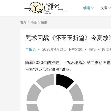
动漫
文章
首页
动漫
情报
咒术回战《怀玉玉折篇》今夏放
丫馆长
•
2023年4月21日 下午5:26
•
情报
•
阅读 
随着2023年的推进，《咒术迴战》第二季动画也
玉折”以及“涉谷事变”篇章。