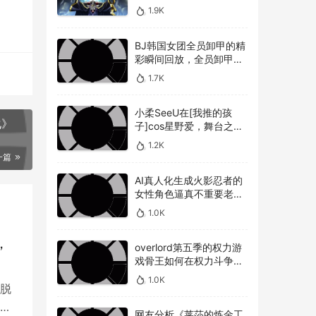
敌人，overlord第五季圣
1.9K
王国篇深度解析骨王与敌
人的较量
BJ韩国女团全员卸甲的精
彩瞬间回放，全员卸甲视
频如何观看BJ韩国女团成
1.7K
员的最精彩时刻？
小柔SeeU在[我推的孩
化》
子]cos星野爱，舞台之星
闪耀迷人
1.2K
么反
一篇
AI真人化生成火影忍者的
女性角色逼真不重要老婆
美不美才是重点！
1.0K
，
overlord第五季的权力游
戏骨王如何在权力斗争中
崭露头角，overlord第五
1.0K
季权力博弈骨王如何在复
脱
杂的权力斗争中脱颖而出
以
网友分析《莱莎的炼金工