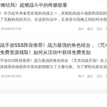
宿傩结局》超燃战斗中的终极较量
》作为近年来备受欢迎的动漫之一，其精彩的战斗场面和深刻的
了无数粉丝的关注。在这部作品中，五条悟与宿傩之间的对决堪
巅峰之战。两位实力强大的角色代表着…
2025年4月17日
0
0
0
战手游SSS阵容推荐》战力最强的角色组合，《咒
会在接续“涉谷事变”即将进入本篇重头戏，可以说是前半场欢乐，后
免费资源领取》如何从活动中获得免费奖励
心肌梗塞药和胃药都要好好准备着。
手游SSS阵容推荐》战力最强的角色组合 《咒术回战手游》自
其精美的画面和丰富的剧情吸引了大量玩家。为了帮助玩家在游
的战力提升，选择一套合适的SS…
w.yayashenghuo.com/206.html
2025年4月16日
0
0
0