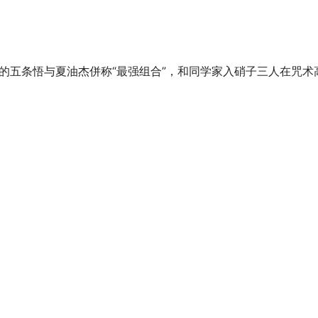
候的五条悟与夏油杰併称“最强组合”，和同学家入硝子三人在咒术