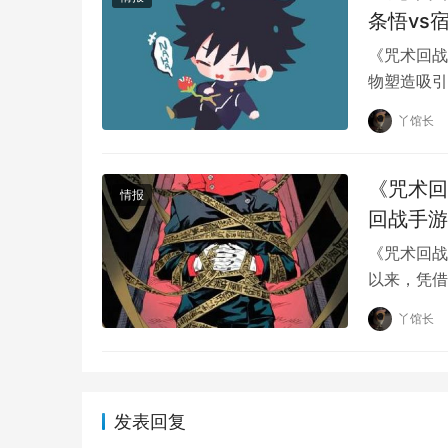
条悟vs
《咒术回战
物塑造吸引
最为激烈的
丫馆长
《咒术回
情报
“怀玉玉折篇”将在2023年7月6日开播，接着
回战手游
虐爆的篇章连发，不管是漫画粉还是动画入坑，
《咒术回战
以来，凭借
中获得更好
原创文章，作者：丫馆长，如若转载，请注明出处：https://ww
丫馆长
发表回复