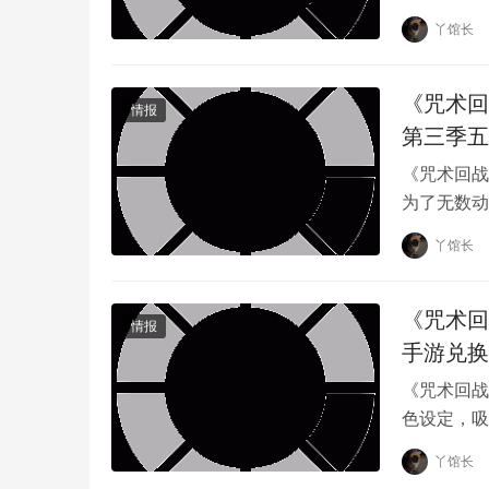
无与伦比的
丫馆长
《咒术回
情报
第三季五
《咒术回战
为了无数动
大，一直是
“怀玉玉折篇”描述夏油与五条碰到任务保护对象“
丫馆长
个咒术界。
《咒术回
情报
手游兑换
《咒术回战
色设定，吸
的游戏技巧
丫馆长