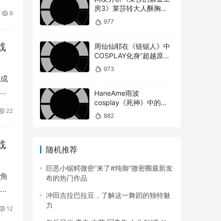
房3》莱莎转大人酥胸蜜
8
大腿对比以前超有感！
977
战
周仙仙耶在《链锯人》中
COSPLAY化身“超越原版”
的玛奇玛
973
成
HaneAme雨波
cosplay《死神》中的松
响整
22
本乱菊
882
战
随机推荐
巨恶小锯鳄微密“来了#纯御”微密圈最新发
角
布的热门作品
定
冲田吉拉巴拉豆，了解这一舞蹈的独特魅
力
12