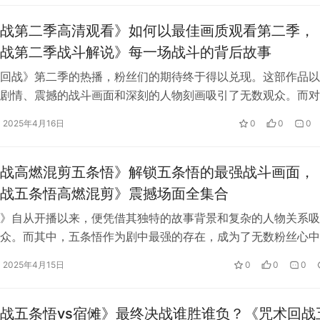
战第二季高清观看》如何以最佳画质观看第二季，
战第二季战斗解说》每一场战斗的背后故事
回战》第二季的热播，粉丝们的期待终于得以兑现。这部作品以
对五条悟与夏油杰的人生分歧产生影响！
剧情、震撼的战斗画面和深刻的人物刻画吸引了无数观众。而对
说，如何以最佳画质观看《咒术回战》…
2025年4月16日
0
0
0
战高燃混剪五条悟》解锁五条悟的最强战斗画面，
战五条悟高燃混剪》震撼场面全集合
杰，给人的感觉非常心酸……而大家十分在意夏油杰的声优问题，
》自从开播以来，便凭借其独特的故事背景和复杂的人物关系吸
众。而其中，五条悟作为剧中最强的存在，成为了无数粉丝心中
从他在剧中的表现来看，五条悟无疑是…
2025年4月15日
0
0
0
战五条悟vs宿傩》最终决战谁胜谁负？《咒术回战