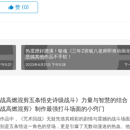
赞
(0)
热度蹭好蹭满！银魂《三年Z班银八老师即将动画
恶搞其他作品不手软！
，不知道对老师超信任的主角虎杖悠仁如果有幸看到，会产生什
下午5:21
2023年4月21日 下午5:28
下
战高燃混剪五条悟史诗级战斗》力量与智慧的结合
战高燃混剪》制作最强打斗场面的小窍门
作品中，《咒术回战》无疑凭借其精彩的剧情与震撼的战斗场面
别是五条悟这一角色的登场，更是引爆了无数动漫迷的热血。他