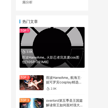
频分析
热门文章
3.6K
雨波HaneAme_ 火影忍者寫真書cos图
包[105P-361MB]
雨波HaneAme_ 航海王·
妮可罗宾cosplay精选作
品 [34P-134MB]
2.9K
overlord第五季圣王国篇
解读骨王如何面对强大的