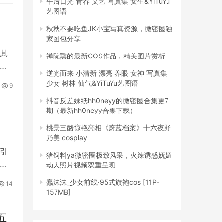
午后日光 青春 文艺 写真集 女生&YiTuYu
艺图语
秋秋不要吃鱼JK小宝写真资源，微密圈独
家图包分享
其
禅院熏的最新COS作品，精美图片赏析
于
逆光而来 小清新 漂亮 养眼 女神 写真集
少女 树林 仙气&YiTuYu艺图语
9
抖音反差妹纸hh0neyy的微密圈合集更7
期（最新hh0neyy合集下载）
桃景三酪惊艳亮相《蔚蓝档案》十六夜野
乃美 cosplay
也确
引
猪饲料ya微密圈极致风采，火辣诱惑妩媚
的
动人照片视频双重呈现
蠢沫沫_少女前线·95式旗袍cos [11P-
14
157MB]
五