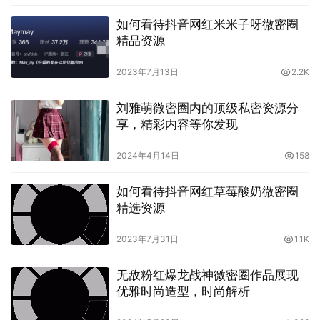
如何看待抖音网红米米子呀微密圈
精品资源
2023年7月13日
2.2K
刘雅萌微密圈内的顶级私密资源分
享，精彩内容等你发现
2024年4月14日
158
如何看待抖音网红草莓酸奶微密圈
精选资源
奶雯微密圈的内容非常丰富多样，包括了美食、营养、健
2023年7月31日
1.1K
康、生活等多个领域的内容。其中，美食方面的内容最为丰
富，奶雯微密圈会及时发布各种美食资讯和烹饪技巧，还会
无敌粉红爆龙战神微密圈作品展现
分享一些实用的菜谱和烹饪经验，让用户可以轻松学习到各
优雅时尚造型，时尚解析
种美食制作的技巧，提升自己的烹饪水平。