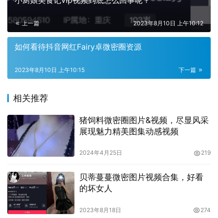
小厨娘美食记vip视频到底怎么回事呢？
上一篇
2023年8月10日 上午10:12
如何看待抖音网红Fairy卓微密圈资源
作品集地址：
【传送门】
♠点击传送门，更多
COSER邀您一起欣赏更精彩的COSPLAY！
2023年8月10日 上午10:15
下一篇
相关推荐
猪饲料微密圈图片&视频，尽显风采
展现魅力精美图集动感视频
2024年4月25日
219
贝蒂蔓蔓微密图片视频合集，好看
的坏女人
2023年8月18日
274