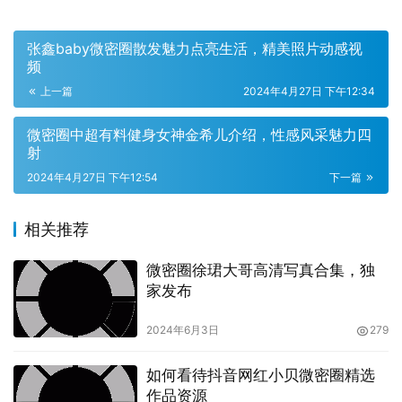
张鑫baby微密圈散发魅力点亮生活，精美照片动感视
频
上一篇
2024年4月27日 下午12:34
微密圈中超有料健身女神金希儿介绍，性感风采魅力四
免费获取霸王兽的珍贵资源下载，更是一次冒险与发现的旅
射
程。在这个数字化时代，我们可以轻松地在家中就探索到世
2024年4月27日 下午12:54
下一篇
界的角角落落。而霸王兽的世界，更是一个充满未知和惊喜
的领域。通过这份珍贵的资源下载，您将发现霸王兽背后的
相关推荐
故事，了解它们与生俱来的本能，以及它们在生态系统中的
微密圈徐珺大哥高清写真合集，独
作用。
家发布
2024年6月3日
279
如何看待抖音网红小贝微密圈精选
作品资源