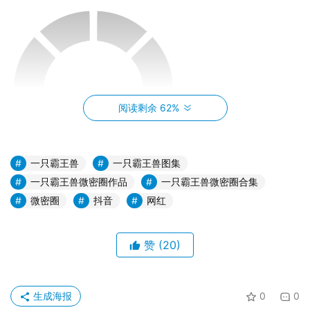
阅读剩余 62%
一只霸王兽
一只霸王兽图集
一只霸王兽微密圈作品
一只霸王兽微密圈合集
这份免费下载资源的内容丰富多彩，包括了霸王兽的各个方
微密圈
抖音
网红
面：生态地理、进化历程、行为习性、与人类的互动等等。
您将通过珍贵的图片、视频和文字资料，仿佛亲临现场，与
赞
(20)
霸王兽零距离接触。这不仅仅是一次简单的观赏，更是一次
身临其境的体验，让您感受到霸王兽的震撼与神秘。
生成海报
0
0