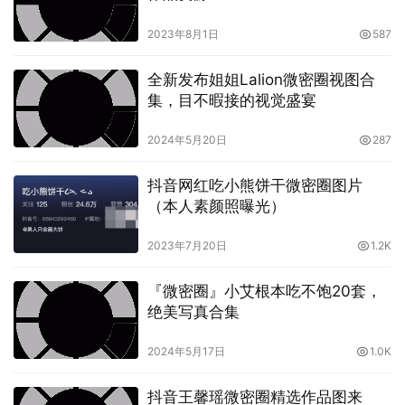
2023年8月1日
587
免费获取霸王兽的珍贵资源下载，也是一次知识的积累与学
全新发布姐姐Lalion微密圈视图合
习的过程。在探索霸王兽的世界中，您将了解到许多有关生
集，目不暇接的视觉盛宴
物学、地理学、进化论等方面的知识。这不仅会拓宽您的视
2024年5月20日
287
野，更会激发您对于自然奥秘的好奇心和探索欲望。或许，
在这个过程中，您会发现自己对于自然界的理解又深了一
抖音网红吃小熊饼干微密圈图片
层，对于生命的奇妙又有了新的认识。
（本人素颜照曝光）
2023年7月20日
1.2K
『微密圈』小艾根本吃不饱20套，
绝美写真合集
2024年5月17日
1.0K
最重要的是，这一切都是免费的！您不需要花费任何金钱，
抖音王馨瑶微密圈精选作品图来