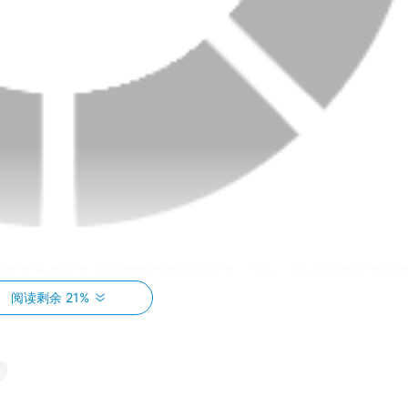
包括了许多生活小技巧和实用性的知识。例如，她会分享自己的
；同时，她还会分享自己的DIY心得和经验，教大家如何用自
阅读剩余 21%
关于美容、时尚和旅行等方面的内容。通过“是那只壶啊”的分享，
，获得旅行经验和目的地推荐，以及学习美容小妙招和护肤技巧