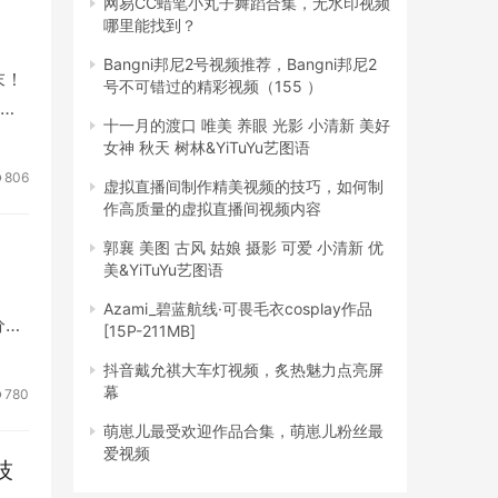
网易CC蜡笔小丸子舞蹈合集，无水印视频
哪里能找到？
Bangni邦尼2号视频推荐，Bangni邦尼2
末！
号不可错过的精彩视频（155 ）
镜
十一月的渡口 唯美 养眼 光影 小清新 美好
女神 秋天 树林&YiTuYu艺图语
806
虚拟直播间制作精美视频的技巧，如何制
作高质量的虚拟直播间视频内容
郭襄 美图 古风 姑娘 摄影 可爱 小清新 优
美&YiTuYu艺图语
Azami_碧蓝航线·可畏毛衣cosplay作品
分。
[15P-211MB]
抖音戴允祺大车灯视频，炙热魅力点亮屏
幕
780
萌崽儿最受欢迎作品合集，萌崽儿粉丝最
爱视频
技