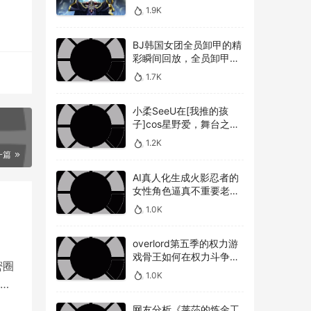
敌人，overlord第五季圣
1.9K
王国篇深度解析骨王与敌
人的较量
们可
BJ韩国女团全员卸甲的精
彩瞬间回放，全员卸甲视
频如何观看BJ韩国女团成
1.7K
员的最精彩时刻？
小柔SeeU在[我推的孩
子]cos星野爱，舞台之星
闪耀迷人
1.2K
一篇
AI真人化生成火影忍者的
女性角色逼真不重要老婆
美不美才是重点！
1.0K
overlord第五季的权力游
戏骨王如何在权力斗争中
密圈
崭露头角，overlord第五
1.0K
季权力博弈骨王如何在复
微
杂的权力斗争中脱颖而出
网友分析《莱莎的炼金工