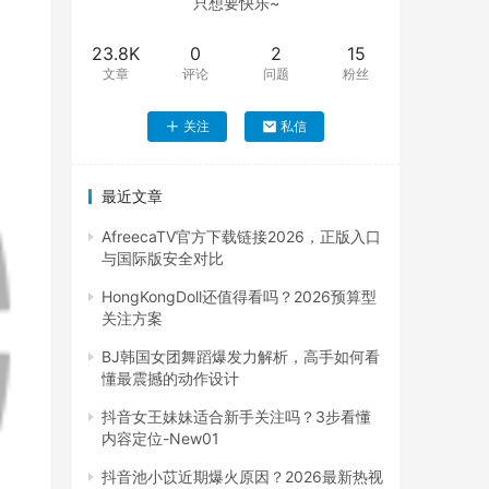
只想要快乐~
23.8K
0
2
15
文章
评论
问题
粉丝
关注
私信
最近文章
AfreecaTV官方下载链接2026，正版入口
与国际版安全对比
HongKongDoll还值得看吗？2026预算型
关注方案
BJ韩国女团舞蹈爆发力解析，高手如何看
懂最震撼的动作设计
抖音女王妹妹适合新手关注吗？3步看懂
内容定位-New01
抖音池小苡近期爆火原因？2026最新热视