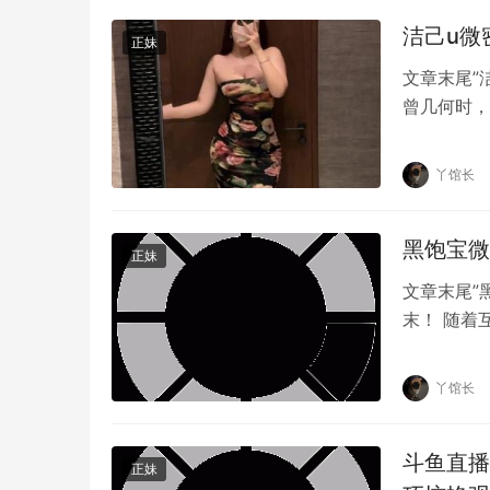
洁己u微
正妹
文章末尾”
曾几何时，
原创文章，作者：丫馆长，如若转载，请注明出处：https://ww
头前展示的
丫馆长
黑饱宝微
正妹
文章末尾”
末！ 随着
在这个信息
丫馆长
斗鱼直播
正妹