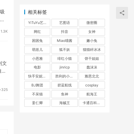
吸
相关标签
特
YiTuYu艺图语
艺图语
微密圈
1.3K
网红
抖音
女神
困困兔
Miao喵酱
嫩小兔
萌崽儿
狐不妖
猫猫碎冰冰
小恩雅
绯红小猫
饼干姐姐
到文
电影
jinricp
蠢沫沫
难忘
快手安妮朵朵
胜利的小生活
雅恩北北
BJ舞团
碧蓝航线
cosplay
325
不呆猫
鱼神
航海王
姜仁卿
海贼王
卡通百科老王