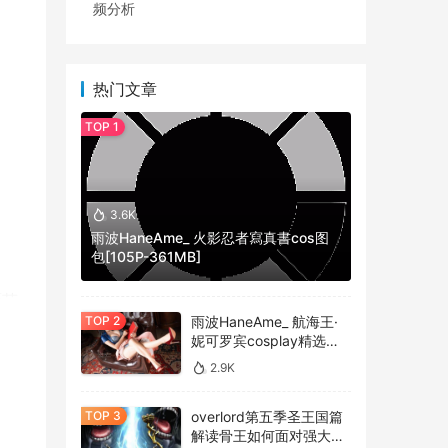
频分析
热门文章
3.6K
雨波HaneAme_ 火影忍者寫真書cos图
包[105P-361MB]
厨艺
雨波HaneAme_ 航海王·
己的
妮可罗宾cosplay精选作
品 [34P-134MB]
2.9K
大
overlord第五季圣王国篇
，让
解读骨王如何面对强大的