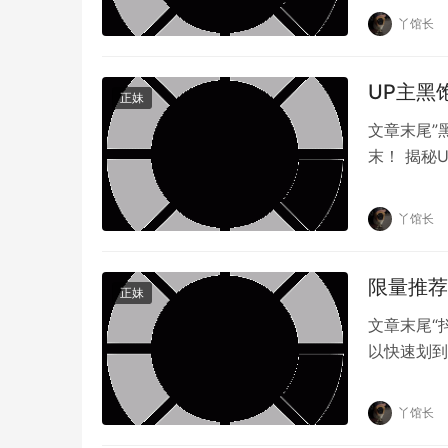
丫馆长
UP主黑
正妹
文章末尾”
末！ 揭秘
都有令人心
丫馆长
限量推荐
正妹
文章末尾“
以快速划到
量，越来越
丫馆长