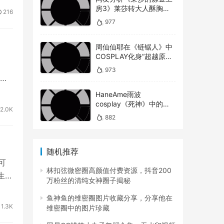
房3》莱莎转大人酥胸蜜
216
大腿对比以前超有感！
977
周仙仙耶在《链锯人》中
COSPLAY化身“超越原版”
的玛奇玛
973
每天
HaneAme雨波
cosplay《死神》中的松
2.0K
本乱菊
882
随机推荐
可
林扣弦微密圈高颜值付费资源，抖音200
生力
万粉丝的清纯女神圈子揭秘
鱼神鱼的维密圈图片收藏分享，分享他在
1.3K
维密圈中的图片珍藏