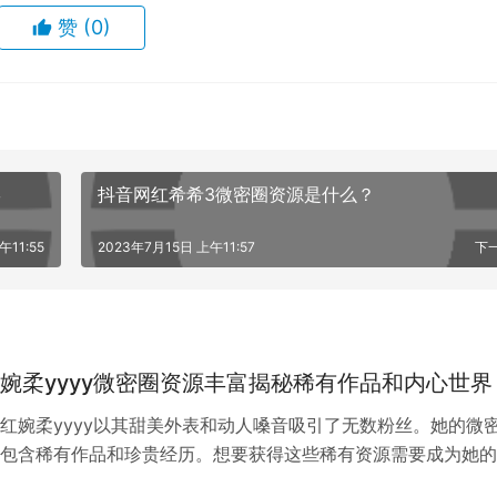
赞
(0)
深入地认识和了解她的生活态度和风格，更重要的是，在这里我
容。跟随“是那只壶啊”的步伐，让我们一起体验生活之美！
宴
抖音网红希希3微密圈资源是什么？
午11:55
2023年7月15日 上午11:57
下
婉柔yyyy微密圈资源丰富揭秘稀有作品和内心世界
红婉柔yyyy以其甜美外表和动人嗓音吸引了无数粉丝。她的微
包含稀有作品和珍贵经历。想要获得这些稀有资源需要成为她的
并通过筛选和考核。然而，对于真…