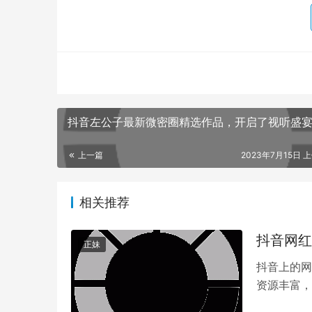
大家在生活中更加自信和美丽。
总之，“是那只壶啊”的微密圈资源不仅让我们更
以从她的分享中学到更多有用、实际、可操作的内
抖音左公子最新微密圈精选作品，开启了视听盛
上一篇
2023年7月15日 上
相关推荐
抖音网红
正妹
抖音上的网
资源丰富，
密圈粉丝，