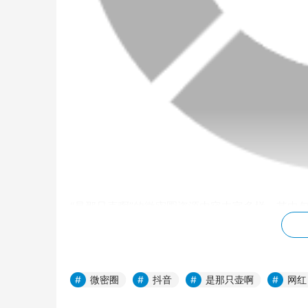
“是那只壶啊”的微密圈资源内容丰富多样，其中
心得和食谱，为大家提供更多健康美味的饮食方案
双手创造出更美好的生活。
此外，“是那只壶啊”的微密圈资源还包含了许多
微密圈
抖音
是那只壶啊
网红
家可以了解到最新最流行的时尚潮流和穿搭技巧