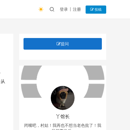
登录
注册
投稿
提问
粉
并从
丫馆长
闭嘴吧，村姑！我再也不想当老色批了！我