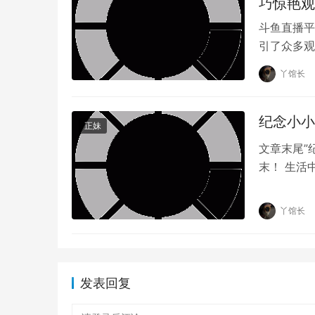
巧惊艳观
斗鱼直播平
引了众多观
魅力。快来
丫馆长
纪念小小
正妹
文章末尾”
末！ 生活
的时刻，构
丫馆长
发表回复