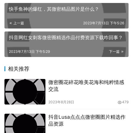
业资讯和技能，并且提高自己的职业技能和竞争力，让自己
快手鱼神的爆红，其微密精品图片是什么？
更加成功！
上一篇
2023年7月13日 下午5:26
现在就赶紧来微密圈付费资源下载服务中选购适合自己的资
抖音网红女刺客微密圈精选作品付费资源下载咋回事？
源，掌握最新行业资讯和技能背景，抓住行业快速发展的机
遇，成为一个真正具有竞争力的职业人士吧！
2023年7月13日 下午5:29
下一篇
相关推荐
微密圈花碎花唯美花海和纯粹情感
交流
2023年8月28日
479
抖音Lusa点点点微密圈图片精选作
品资源
原创文章，作者：丫馆长，如若转载，请注明出处：