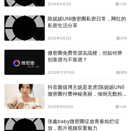
https://www.yayashenghuo.com/12016.html
2024年4月2日
1.3K
陈妮妮UNI微密圈私密日常，网红的
私密生活分享
2024年5月3日
676
微密圈免费资源实战梗，但如何辨
别靠谱与不靠谱？
2023年11月10日
829
抖音颜值博主妮是老虎(陈妮妮UNI)
微密圈付费神秘美丽，倾倒无数粉
丝心
2023年9月22日
1.4K
张鑫baby微密圈绽放青春灿烂绽
放，图片视频双重魅力