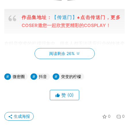
作品集地址：
【传送门】
♠点击传送门，更多
COSER邀您一起欣赏更精彩的COSPLAY！
在抖音突变的柠檬现象中，很多人都无法适应行业的快速变
化，但如果你选择了微密圈的付费资源下载服务，就可以轻
阅读剩余 26%
松掌握最前沿、最权威的行业知识，并且立刻将其应用于工
作中。
微密圈
抖音
突变的柠檬
微密圈的付费资源下载服务拥有大量来自知名专家、教育机
构的优质资源，这些资源具有高度的权威性和质量保障，能
赞
(0)
够为你的职业发展提供最有力的支持和保障。
如果你想要在行业中立于不败之地，就必须要及时更新自己
生成海报
0
0
的知识和技能。微密圈的付费资源下载服务正是为这些有追
求的人们量身打造的，让你可以随时掌握最新、最实用的行