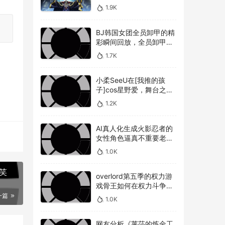
敌人，overlord第五季圣
1.9K
王国篇深度解析骨王与敌
人的较量
BJ韩国女团全员卸甲的精
彩瞬间回放，全员卸甲视
频如何观看BJ韩国女团成
1.7K
员的最精彩时刻？
小柔SeeU在[我推的孩
子]cos星野爱，舞台之星
闪耀迷人
1.2K
AI真人化生成火影忍者的
女性角色逼真不重要老婆
美不美才是重点！
1.0K
笑
overlord第五季的权力游
戏骨王如何在权力斗争中
崭露头角，overlord第五
一篇
1.0K
季权力博弈骨王如何在复
杂的权力斗争中脱颖而出
网友分析《莱莎的炼金工