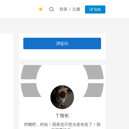
登录
注册
投稿
提问
丫馆长
闭嘴吧，村姑！我再也不想当老色批了！我