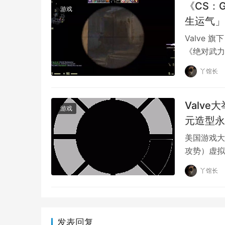
《CS：
游戏
生运气」
Valve
《绝对武力
游戏，以数
丫馆长
Valv
游戏
元造型永
美国游戏大
攻势）虚拟
的帐号在 S
丫馆长
发表回复