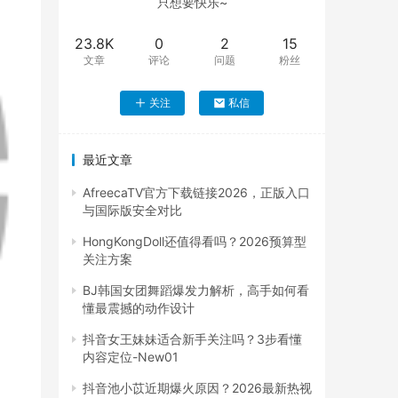
只想要快乐~
23.8K
0
2
15
文章
评论
问题
粉丝
关注
私信
最近文章
AfreecaTV官方下载链接2026，正版入口
与国际版安全对比
HongKongDoll还值得看吗？2026预算型
关注方案
BJ韩国女团舞蹈爆发力解析，高手如何看
懂最震撼的动作设计
抖音女王妹妹适合新手关注吗？3步看懂
内容定位-New01
抖音池小苡近期爆火原因？2026最新热视