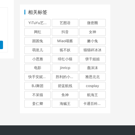
相关标签
YiTuYu艺图语
艺图语
微密圈
网红
抖音
女神
困困兔
Miao喵酱
嫩小兔
萌崽儿
狐不妖
猫猫碎冰冰
小恩雅
绯红小猫
饼干姐姐
电影
jinricp
蠢沫沫
快手安妮朵朵
胜利的小生活
雅恩北北
BJ舞团
碧蓝航线
cosplay
不呆猫
鱼神
航海王
姜仁卿
海贼王
卡通百科老王