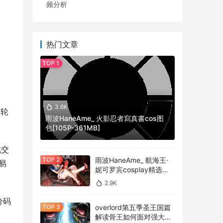
频分析
热门文章
3.6K
次轮
雨波HaneAme_ 火影忍者寫真書cos图
包[105P-361MB]
成交
雨波HaneAme_ 航海王·
易
妮可罗宾cosplay精选作
品 [34P-134MB]
2.9K
价码
overlord第五季圣王国篇
解读骨王如何面对强大的