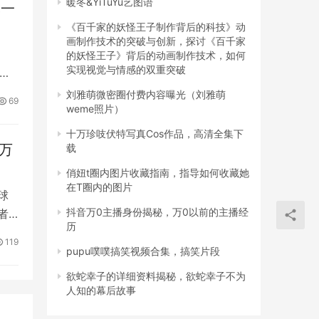
暖冬&YiTuYu艺图语
尽一
《百千家的妖怪王子制作背后的科技》动
画制作技术的突破与创新，探讨《百千家
的妖怪王子》背后的动画制作技术，如何
实现视觉与情感的双重突破
竞技
刘雅萌微密圈付费内容曝光（刘雅萌
69
weme照片）
十万珍吱伏特写真Cos作品，高清全集下
0万
载
俏妞t圈内图片收藏指南，指导如何收藏她
在T圈内的图片
球
抖音万0主播身份揭秘，万0以前的主播经
者
历
119
pupu噗噗搞笑视频合集，搞笑片段
欲蛇幸子的详细资料揭秘，欲蛇幸子不为
人知的幕后故事