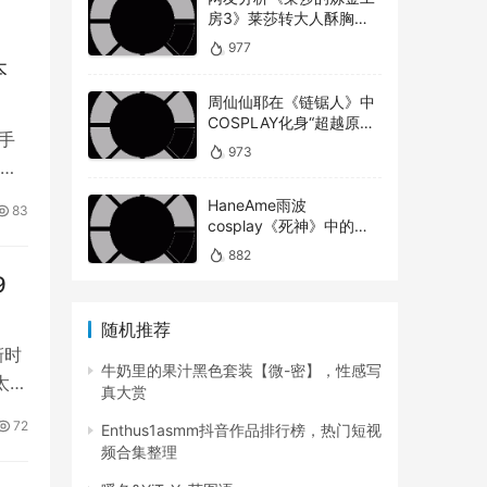
房3》莱莎转大人酥胸蜜
大腿对比以前超有感！
977
本
周仙仙耶在《链锯人》中
COSPLAY化身“超越原版”
手
的玛奇玛
973
运
HaneAme雨波
83
cosplay《死神》中的松
本乱菊
882
9
随机推荐
惭时
牛奶里的果汁黑色套装【微-密】，性感写
太高
真大赏
72
Enthus1asmm抖音作品排行榜，热门短视
频合集整理