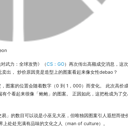
eon
绝对武力：全球攻势》（
CS：GO
）再次传出高额成交消息，这
00欧元卖出， 炒价原因竟是造型上的图案看起来像女性debao？
，图案的位置会随着数字（0 到 1，000）而变化。 此次高价
的尾端有个看起来很像「鲍鲍」的图案。 正因如此，这把枪成为了交
交易」的数目可以说是小巫见大巫，但唯独因图案引人遐想而使
处充满有品味的文化之人（man of culture）。