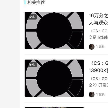
相关推荐
16万分
游戏
人与观众
《CS：G
交易市场能
气好开到绝
丫馆长
《CS：G
游戏
1390
《CS：GO
空2》开发
的硬件要求
丫馆长