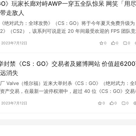
GO》玩家长廊对峙AWP一穿五全队惊呆 网笑「用
带走敌人
 旗下《绝对武力：全球攻势》（CS：GO）将于今年夏天免费升级为
2》（CS2），该系列可说是近 20 年间最受欢迎的 FPS 团队
十万玩家常年霸占…
2023年7月12日
0
0
0
e大举封禁《CS：GO》交易者及赌博网站 价值超620
远消失
厂 Valve（维尔福）近来大举封杀《CS：GO》（绝对武力：全
资产交易，在最新一波停权潮中，超过 40 位《CS：GO》交易
team 上面临了…
2023年7月12日
0
0
0