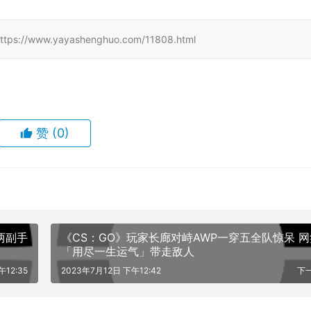
w.yayashenghuo.com/11808.html
赞
(0)
两副手
《CS：GO》玩家长廊对峙AWP一穿五全队惊呆 网
「用尽一生运气」带走敌人
午12:35
2023年7月12日 下午12:42
下