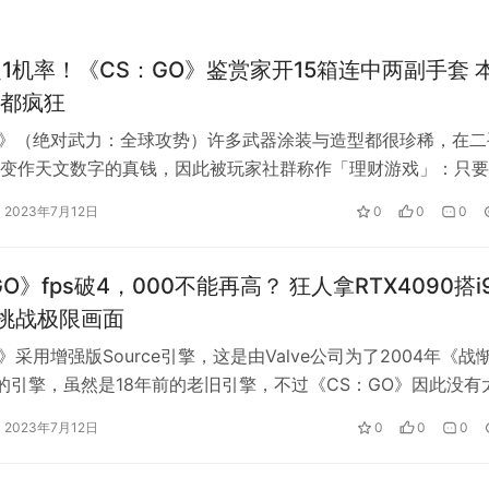
之1机率！《CS：GO》鉴赏家开15箱连中两副手套 
都疯狂
O》（绝对武力：全球攻势）许多武器涂装与造型都很珍稀，在二
变作天文数字的真钱，因此被玩家社群称作「理财游戏」：只要
版及稀有造型，都能发上一笔横财，…
2023年7月12日
0
0
0
O》fps破4，000不能再高？ 狂人拿RTX4090搭i
0K挑战极限画面
》采用增强版Source引擎，这是由Valve公司为了2004年《战
的引擎，虽然是18年前的老旧引擎，不过《CS：GO》因此没有
，让玩家能够…
2023年7月12日
0
0
0