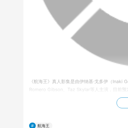
《航海王》真人影集是由伊纳基·戈多伊（Inaki Go
Romero Gibson、Taz Skylar等人主演，目
Netflix 今日藉由影片公开《航海王》真人
隆：中井和哉、娜美：冈村明美、骗人布：山口胜
别与田中真弓见面，田中真弓表示，她扮演鲁夫已
航海王