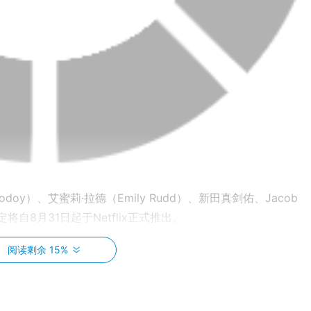
doy）、艾蜜莉·拉德（Emily Rudd）、新田真剑佑、Jacob
前预定将自8月31日起于Netflix正式推出。
影集日文语音版本消息，由动画版原班人马担任包括鲁夫：田中真弓、
阅读剩余 15%
平、香吉士：平田广明。 在影片中，饰演鲁夫的伊纳基·戈多伊
经超过 23 年了，她很开心能够在真人版影集中为鲁夫配音：