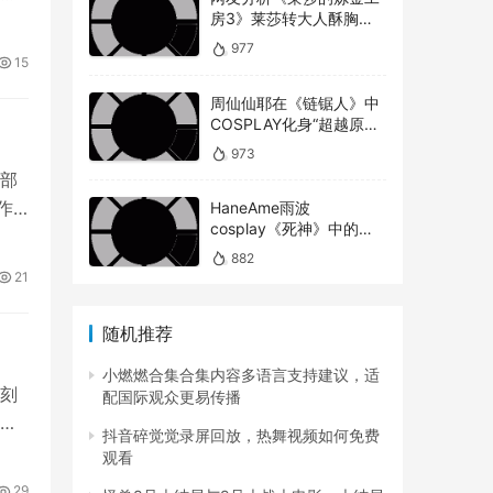
房3》莱莎转大人酥胸蜜
大腿对比以前超有感！
977
15
周仙仙耶在《链锯人》中
COSPLAY化身“超越原版”
的玛奇玛
973
部
作
HaneAme雨波
cosplay《死神》中的松
本乱菊
882
21
随机推荐
小燃燃合集合集内容多语言支持建议，适
刻
配国际观众更易传播
屈
抖音碎觉觉录屏回放，热舞视频如何免费
观看
29