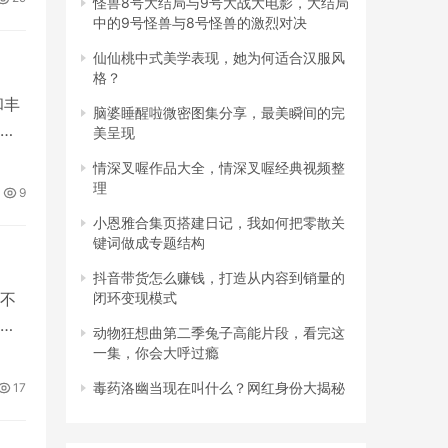
怪兽8号大结局与9号大战大电影，大结局
中的9号怪兽与8号怪兽的激烈对决
仙仙桃中式美学表现，她为何适合汉服风
格？
和丰
脑婆睡醒啦微密图集分享，最美瞬间的完
，
美呈现
情深叉喔作品大全，情深叉喔经典视频整
理
9
小恩雅合集页搭建日记，我如何把零散关
键词做成专题结构
抖音带货怎么赚钱，打造从内容到销量的
不
闭环变现模式
观
动物狂想曲第二季兔子高能片段，看完这
一集，你会大呼过瘾
毒药洛幽当现在叫什么？网红身份大揭秘
17