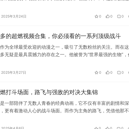
的方式之一，因为它不仅能让你获得大…
2025年3月24日
0
0
0
多的超燃视频合集，你必须看的一系列顶级战斗
作为全球最受欢迎的动漫之一，吸引了无数粉丝的关注。而在这
多无疑是最具震撼力的存在之一。他被誉为“世界最强的生物”，
之一，凯多的实力无人能敌。每当他…
2025年3月27日
0
0
0
燃打斗场面，路飞与强敌的对决大集锦
是一部陪伴了无数人青春的经典动画，它不仅有丰富的剧情和深
x 正式推出。
，更有着激动人心的战斗场面。而作为主角的路飞，凭借他那不
与无穷的毅力，勇敢地与各路强敌展开…
w.yayashenghuo.com/10329.html
2025年4月6日
0
0
0