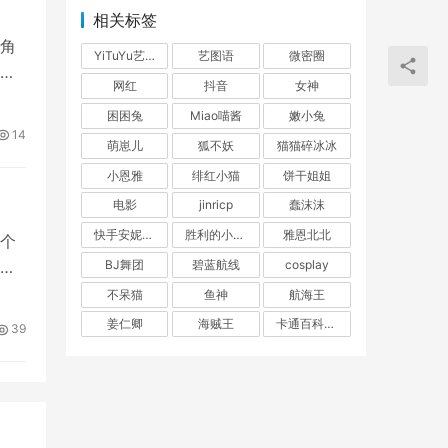
相关标签
角
YiTuYu艺图语
艺图语
微密圈
了
网红
抖音
女神
困困兔
Miao喵酱
嫩小兔
14
萌崽儿
狐不妖
猫猫碎冰冰
小恩雅
绯红小猫
饼干姐姐
电影
jinricp
蠢沫沫
快手安妮朵朵
胜利的小生活
雅恩北北
个
为
BJ舞团
碧蓝航线
cosplay
不呆猫
鱼神
航海王
姜仁卿
海贼王
卡通百科老王
39