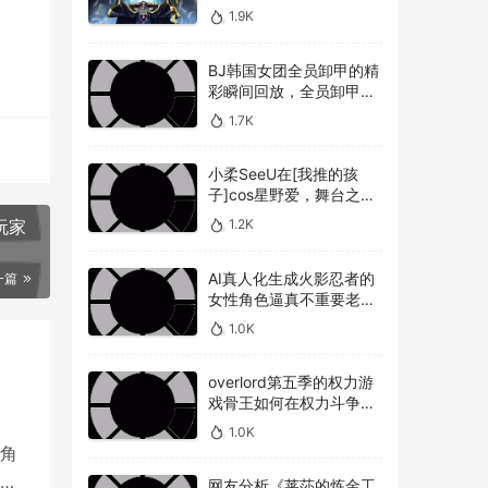
敌人，overlord第五季圣
1.9K
王国篇深度解析骨王与敌
人的较量
BJ韩国女团全员卸甲的精
彩瞬间回放，全员卸甲视
频如何观看BJ韩国女团成
1.7K
员的最精彩时刻？
小柔SeeU在[我推的孩
子]cos星野爱，舞台之星
闪耀迷人
1.2K
玩家
AI真人化生成火影忍者的
一篇
女性角色逼真不重要老婆
美不美才是重点！
1.0K
overlord第五季的权力游
戏骨王如何在权力斗争中
崭露头角，overlord第五
1.0K
季权力博弈骨王如何在复
角
杂的权力斗争中脱颖而出
玩
网友分析《莱莎的炼金工