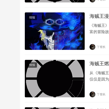
海贼王漫
情报
《海贼王》
富的冒险故
路飞作为主
丫馆长
海贼王燃
情报
从《海贼王
仅仅是因为
众无尽的激
丫馆长