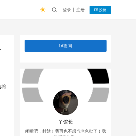
登录
注册
投稿
人
提问
集将
丫馆长
闭嘴吧，村姑！我再也不想当老色批了！我