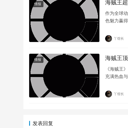
海贼王超
情报
作为全球动
色魅力赢得
无数人心中
丫馆长
海贼王顶
情报
《海贼王》
充满热血与
了最感动人
丫馆长
发表回复