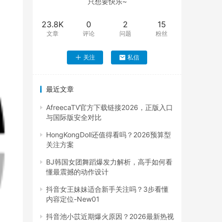
只想要快乐~
23.8K
0
2
15
文章
评论
问题
粉丝
关注
私信
最近文章
AfreecaTV官方下载链接2026，正版入口
与国际版安全对比
HongKongDoll还值得看吗？2026预算型
关注方案
BJ韩国女团舞蹈爆发力解析，高手如何看
懂最震撼的动作设计
抖音女王妹妹适合新手关注吗？3步看懂
内容定位-New01
抖音池小苡近期爆火原因？2026最新热视