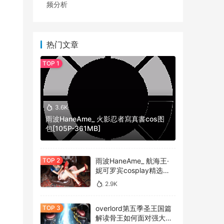
频分析
热门文章
3.6K
雨波HaneAme_ 火影忍者寫真書cos图
包[105P-361MB]
雨波HaneAme_ 航海王·
索
妮可罗宾cosplay精选作
品 [34P-134MB]
特
2.9K
overlord第五季圣王国篇
解读骨王如何面对强大的