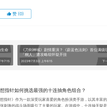
赞
(0)
的生命
《刀剑神域》剧情重演？《蔚蓝色法则》首位满级
「桐人」遭攻略组怀疑开挂
午7:15
2023年7月3日 上午6:15
下
想指针如何挑选最强的十连抽角色组合？
想指针》作为一款深受玩家喜爱的角色扮演类手游，以其丰富的
张刺激的战斗场面吸引了大量的玩家。在游戏中，十连抽无疑是