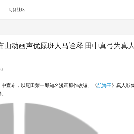
问答社区
布由动画声优原班人马诠释 田中真弓为真
76
 2023」中宣布，以尾田荣一郎知名漫画原作改编、《
航海王
》真人影
释。