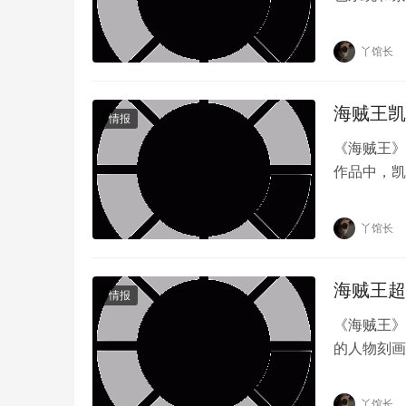
家们最期待
丫馆长
海贼王凯
情报
《海贼王》
作品中，凯
为“四皇”
丫馆长
海贼王超
情报
《海贼王》
《航海王》真人影集预定 8 月 31 日起于 Netfli
的人物刻画
不挠的精神
原创文章，作者：丫馆长，如若转载，请注明出处：https://ww
丫馆长