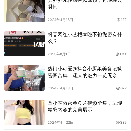
安乔乔儿性感视频回顾，再现经典
瞬间
与张鑫Baby微密圈一起，感受生活的魅力
2024年4月16日
177
加入张鑫Baby微密圈，你将进入一个全新的世界，一个充
抖音网红小艾根本吃不饱微密有什
满活力和激情的社区。这里不仅有精致图集和动人视频，还
么？
有无数令人心动的话题和活动等着你的参与。
2023年8月1日
1.3K
精致图集不仅是一种视觉的享受，更是一种心灵的触动。在
这里，你可以看到张鑫Baby们用心记录下的每一个美好瞬
热门小可爱@抖音小厨娘美食记微
间，感受到生活的无限魅力。每一张图片都是一段故事的延
密圈合集，迷人的魅力一览无余
续，每一个细节都值得我们深思和感悟。
2024年4月18日
672
而动人视频则是展现张鑫Baby们活力与激情的另一种方
童小芯微密圈图片视频全集，呈现
式。在这里，你可以看到他们用镜头记录下的每一个感动瞬
精彩内容的完美展示
间，分享着自己的快乐和激情。无论是一次旅行的经历，还
是一次感人的故事，都能在这里找到最真实的表达。
2024年4月22日
385