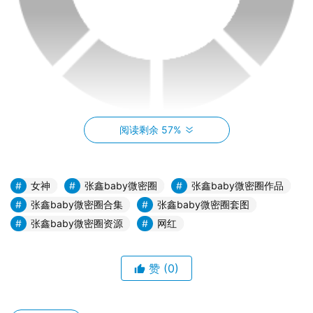
阅读剩余 57%
而动人视频更是这个社区的一大亮点。在这里，你可以看到
张鑫Baby们生活的点滴，感受他们的情感与热情。从日常
生活的小确幸到大片的创意视频，每一个作品都散发着无限
女神
张鑫baby微密圈
张鑫baby微密圈作品
的魅力，让人忍不住为之动容。
张鑫baby微密圈合集
张鑫baby微密圈套图
张鑫baby微密圈资源
网红
张鑫Baby微密圈是一个充满热情的家园，每一个成员都是
这个大家庭中不可或缺的一部分。在这里，你不仅可以发现
赞
(0)
生活的美好，还能结识志同道合的朋友，分享彼此的喜悦和
快乐。无论你是喜欢摄影、旅行，还是热爱生活、追求梦
想，这里都有属于你的一席之地。