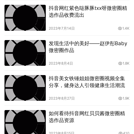
抖音网红紫色哒豚豚txx呀微密圈精
选作品收费流出
这些付费圈子作品合集，汇集了各个领域的美食大师，涵盖
2023年7月14日
1.4K
了中华传统美食、西方烹饪技巧、甜点制作、饮品调配等诸
多方面。无论您是想要学习传统中式烹饪，还是想要探索创
发现生活中的美好——赵伊彤Baby
意西餐的制作方法，这里都能够满足您的需求。更重要的
微密圈作品
是，这些付费圈子作品合集是经过精心筛选和整理的，质量
2023年8月4日
1.8K
上乘，内容丰富，绝对物超所值。
抖音美女铁锤姐姐微密圈视频全集
分享，健身达人引领健康生活潮流
2023年8月27日
1.9K
如何看待抖音网红贝贝酱微密圈精
选作品资源
因此，如果您想要掌握最新最美味的美食秘籍，提升自己的
2023年8月15日
410