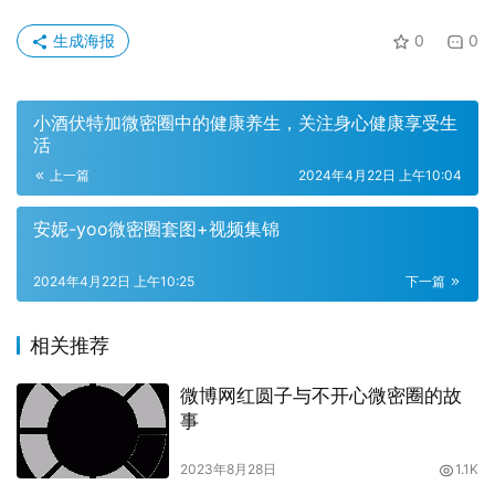
生成海报
0
0
小酒伏特加微密圈中的健康养生，关注身心健康享受生
活
上一篇
2024年4月22日 上午10:04
而付费圈子作品合集，则是微密圈中最珍贵的资源之一。在
安妮-yoo微密圈套图+视频集锦
这些付费圈子里，您将能够获得来自顶尖厨师和美食达人们
的独家秘籍和精品课程。他们将自己多年来的厨艺经验和心
2024年4月22日 上午10:25
下一篇
得分享给大家，让您能够轻松掌握各种高级菜肴的制作技
巧，提升自己的厨艺水平。
相关推荐
微博网红圆子与不开心微密圈的故
事
2023年8月28日
1.1K