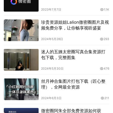
2023年7月7日
1.1K
除了展现美的一面，五姨太私拍微密圈也是一个温暖的大家
珍贵资源姐姐Lalion微密圈图片及视
庭。在这里，你可以看到网红们之间的互帮互助，彼此之间
频免费分享，让你畅享视听盛宴
的支持和鼓励。无论是在生活中遇到困难，还是在创作中遇
2024年5月28日
293
到难题，网红们总是能够相互扶持，共同成长。而粉丝们也
在这里找到了一个温馨的社区，与自己喜爱的网红们建立了
迷人的五姨太密圈写真合集资源打
更加紧密的联系，分享彼此的喜怒哀乐，成为了彼此生活中
包下载，完整图集
的一部分。
2024年5月30日
476
丝月神合集图片打包下载（匠心整
理），全网最全资源
2024年6月3日
211
微密圈阿朱全部免费资源如何获