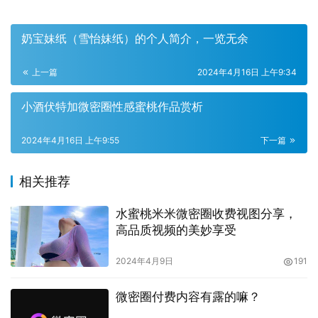
奶宝妹纸（雪怡妹纸）的个人简介，一览无余
上一篇
2024年4月16日 上午9:34
小酒伏特加微密圈性感蜜桃作品赏析
而五姨太私拍微密圈的魅力不仅仅在于此。这里还是一个探
索美的乐园，网红们不断尝试新的造型、新的拍摄手法，为
2024年4月16日 上午9:55
下一篇
粉丝们带来无尽的惊喜。在这里，你可以看到她们的专业摄
影师如何捕捉每一个细节，如何调整光线、角度，让每一张
相关推荐
照片都充满艺术感和美感。与此网红们也在不断学习，提升
水蜜桃米米微密圈收费视图分享，
自己的拍摄技巧，为粉丝们带来更加精彩的作品。
高品质视频的美妙享受
2024年4月9日
191
微密圈付费内容有露的嘛？