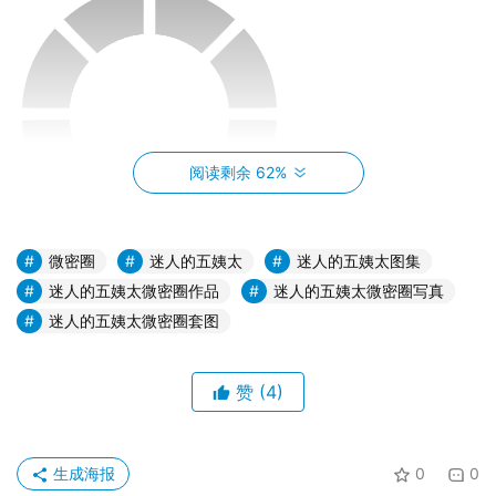
阅读剩余 62%
微密圈
迷人的五姨太
迷人的五姨太图集
这里，不仅仅是一个展示美的舞台，更是一个分享生活、交
迷人的五姨太微密圈作品
迷人的五姨太微密圈写真
流心得的社区。在五姨太私拍微密圈中，你可以看到网红们
迷人的五姨太微密圈套图
分享自己的日常生活，从早餐吃什么到晚上做了什么运动，
再到如何保养皮肤、打理发型，每一个细节都充满着别样的
赞
(4)
魅力。她们用镜头记录下生活中的点滴，用文字表达内心的
感受，与粉丝们分享彼此间的情感交流。
生成海报
0
0