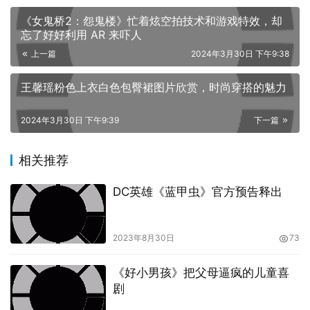
《女鬼桥2：怨鬼楼》忙着炫空拍技术和游戏特效，却
从这个角度来看，《滞留生》则并未刻意安排那种强烈的戏
忘了好好利用 AR 来吓人
剧特质，而是选择以更加平实的方式，藉由各式各样的细
上一篇
2024年3月30日 下午9:38
节，让观众逐渐理解两名主角内心的问题所在，同时还透过
王馨瑶粉色上衣白色包臀裙图片欣赏，时尚穿搭的魅力
他们的过往，安排了相当程度的对映效果，最後则使这部电
影在不刻意煽动观众情绪的情况下，却也还是足以令人动
2024年3月30日 下午9:39
下一篇
容，感受到一种相对平静，却又足够扎实的情绪渲染力。
相关推荐
DC英雄《蓝甲虫》官方预告释出
2023年8月30日
73
《好小男孩》把父母逼疯的儿童喜
剧