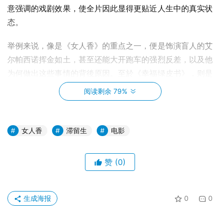
意强调的戏剧效果，使全片因此显得更贴近人生中的真实状
态。
举例来说，像是《女人香》的重点之一，便是饰演盲人的艾
尔帕西诺挥金如土，甚至还能大开跑车的强烈反差，以及他
为何做出这些事情的背後原因。至於《幸福绿皮书》，则是
扭转观众对 1960 年代的种族印象，让两名主角除了彼此间
阅读剩余 79%
的不同以外，同时也得共同面对他人眼中的既有观点。
女人香
滞留生
电影
赞
(0)
生成海报
0
0