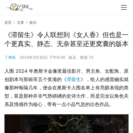
首页
文章
娱乐
《滞留生》令人联想到《女人香》但也是一
个更真实、静态、无奈甚至还更窝囊的版本
丫馆长
2024年3月30日 下午9:39
娱乐
阅读 73
入围 2024 年奥斯卡金像奖最佳影片、男主角、女配角、原
创剧本与剪辑等五个奖项的《
滞留生
》，给人的感觉确实就
像那种每隔几年，便会在奥斯卡入围名单上有亮眼表现的类
型，算是那种并非气势磅礡的史诗大作，而是完全以角色关
系及情感作为核心，带有一点小品气息的出色作品。