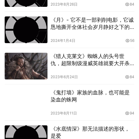
2023年8月26日
84
《月》- 它不是一部剥削电影，它诚
恳地撕开全体社会岁月静好之下的
不过，虽然《滞留生》在角色关系的设计上，确实会令人想
「视而不见」
到《女人香》，但就导演亚历山大潘恩表示，他其实是受到
2024年1月4日
56
了 1938 年的法国片《Merlusse》影响，这才构思出《滞留
生》这部电影的概念。
《猎人克莱文》蜘蛛人的头号世
仇，超限制级漫威英雄就要大开杀
从可以查到的《Merlusse》介绍来看，《滞留生》确实与
戒，电影预告上线！
《Merlusse》在概念上十分相似，两者均同样描述一名严
2023年6月24日
84
厉的老师，被迫在圣诞新年期间留在学校照顾那些无法回家
《鬼打墙》家族的血脉，也可能是
过节的学生们。就连《Merlusse》主角有一只眼睛是义眼
染血的蛛网
的设计，也在《滞留生》中，被转化成主角保罗贾麦提的斜
视问题。
2023年8月11日
94
《水底情深》那无法描述的形状，
是爱