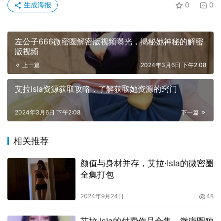
生成海报
0
0
艾拉·Isla的官方网站：艾拉·Isla通常会将自己的高清照片发
布在个人官方网站上，你可以通过官方网站下载她的照片。
左公子666微密圈解密版视频曝光，揭秘她神秘的解密
社交媒体：艾拉·Isla经常在Instagram、Twitter等社交媒体
版视频
上发布她的照片。你可以在这些平台上找到她的账号，然后
上一篇
2024年3月6日 下午2:08
保存她的照片。
艾拉Isla资源获取攻略，了解获取她资源的窍门
2024年3月6日 下午2:08
下一篇
相关推荐
颜值与身材并存，艾拉·Isla的微密圈
全集打包
2024年9月24日
48