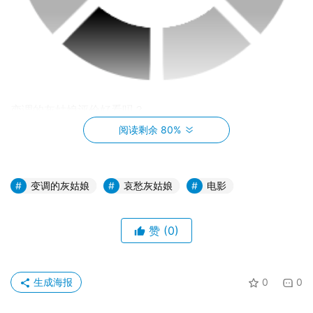
变调的灰姑娘评价好看吗？
阅读剩余 80%
在童话故事里，出身贫苦或遭遇困境的女主角总会在最后被
英俊的王子拯救，从此过着幸福快乐的生活，但在这美满结
局的背后，是否也暗藏着性别不平等的问题与价值观？而回
变调的灰姑娘
哀愁灰姑娘
电影
到现实社会，尤其是在日本这个普遍以男性为主体，女性在
职场上处于弱势、婚后被要求在家相夫教子的国家，这种女
赞
(0)
性需要依附在男性底下的情况也变得更加严重。
因此《变调的灰姑娘》开场那句：「未来结婚后的我真的能
生成海报
0
0
够获得幸福吗？」除了交代角色当下的心理状态，对后续剧