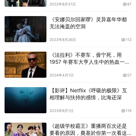
《变调的灰姑娘》主角小春是个在社福机构工作的小职员，
2023年8月31日
87
性格善良、对自己的工作充满热情，关心孩童是否有受到父
母的妥善照顾，但即便这样，她的生活却没有因此过得幸福
《安娜贝尔回家啰》灵异嘉年华都
顺遂。不仅时常因为过于投入工作而被人检举投诉，某个原
无法掩盖的空洞
本跟家人共度的平凡夜晚，却也因为接续不断发生的意外，
2023年8月26日
112
让处在人生低谷的小春遭遇了她人生最悲惨的一天。
《法拉利》不赛车，毋宁死，用
从发现爷爷在浴室昏倒，喝了酒的父亲急急忙忙送他到医
1957 年赛车大亨人生中的热血一
院，却在路上因为一名醉汉发生车祸，家里还因为出门踢倒
夏，讲述法拉利一世传奇
的蚊香而引发的大火，最后这一连串事件好不容易看似告一
2024年4月1日
57
段落，疲惫不堪的小春想找去男朋友诉苦，却又在他家发现
【影评】Netflix《呼吸的极限》互
男友跟自己的同事偷吃外遇。《变调的灰姑娘》片头的小春
相理解与扶持的感情，比海还深
可以说是祸不单行，但或许命运就是这么奇妙且戏剧化。
2023年8月1日
116
《超级学校霸王》重播两百次还是
要看的原因，奠基於你第一次看这