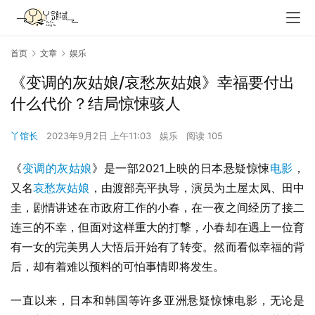
首页
文章
娱乐
《变调的灰姑娘/哀愁灰姑娘》幸福要付出
什么代价？结局惊悚骇人
丫馆长
2023年9月2日 上午11:03
娱乐
阅读 105
《
变调的灰姑娘
》是一部2021上映的日本悬疑惊悚
电影
，
又名
哀愁灰姑娘
，由渡部亮平执导，演员为土屋太凤、田中
圭，剧情讲述在市政府工作的小春，在一夜之间经历了接二
连三的不幸，但面对这样重大的打撃，小春却在遇上一位育
有一女的完美男人大悟后开始有了转变。然而看似幸福的背
后，却有着难以预料的可怕事情即将发生。
一直以来，日本和韩国等许多亚洲悬疑惊悚电影，无论是