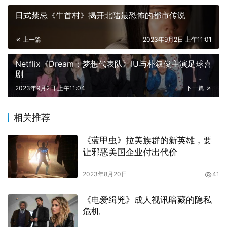
情的发展进行铺陈之外，也藉由许多女孩心中这股对于未来
的担忧和莫名恐惧，带出全片故事最重要且不断围绕的根本
日式禁忌《牛首村》揭开北陆最恐怖的都市传说
核心。
上一篇
2023年9月2日 上午11:01
Netflix《Dream：梦想代表队》IU与朴叙俊主演足球喜
剧
2023年9月2日 上午11:04
下一篇
相关推荐
《蓝甲虫》拉美族群的新英雄，要
让邪恶美国企业付出代价
2023年8月20日
41
《电爱缉兇》成人视讯暗藏的隐私
变调的灰姑娘故事的铺陈
危机