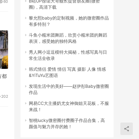
B站UP徐珺大哥舰长提督朋友圈(微密
60
圈)，高清下载
黎允熙baby的定制视频，她的微密圈作品
有多特别？
斗鱼小糯米团舞蹈，欣赏小糯米团的舞蹈
表演，感受她的独特风格
秀人网小逗逗模特大揭秘，性感写真与日
常生活全收录
韩式情侣 爱情 情侣 写真 摄影 人像 情感
&YiTuYu艺图语
方都
发现生活中的美好——赵伊彤Baby微密圈
作品
202
网易CC大主播奶尤女神御姐天花板，不服
来战！
」
智桃lucky微密圈付费圈子作品合集，高
颜值与魅力并存的她！