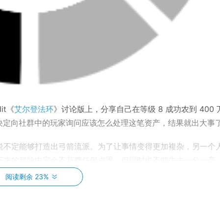
it《
艾尔登法环
》讨论版上，分享自己在等级 8 成功农到 400 
决定向社群中的玩家询问应该怎么处理这笔资产，结果就出大事
万卢恩，说不定能够打造出弓箭流派。为了让事情变得更加複杂，另一个
」，在接下来的冒险中完全不花费任何卢恩，但同时也不能失去一分一毫
阅读剩余 23%
nding to 4 million runes on a lvl 8 character for no specific 
by u/DementedEnjoyer in Eldenring