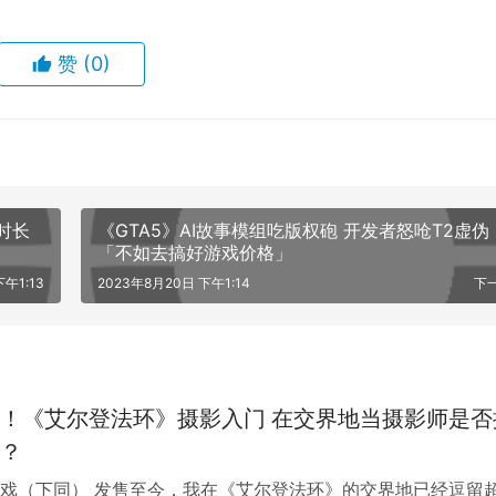
两项来自社群的提案，展开极为血尿的疯狂挑战，在不升等的情况下使用
。除此之外，另一位玩家还建议他先将角色的「感应」数值升满
赞
(0)
njoyer 非常中意，因为这会让他在农完卢恩之后还得继续农装备
edEnjoyer 完成挑战的动力也渐渐变高，并半开玩笑地表示他
越了他的心理治疗师。就在《艾尔登法环》粉丝为他构思各种难
依然还在「蒙格温王朝」地图利用弓箭吸引乌鸦来刷卢恩，同时听着《沉
时长
《GTA5》AI故事模组吃版权砲 开发者怒呛T2虚伪
「不如去搞好游戏价格」
午1:13
2023年8月20日 下午1:14
下
 entire day farming 4 mil runes at lvl 8 by 
oyer 已经成功刷到 1,000 万卢恩。根据他的说法，他刷到开始
他 8 等的角色一口气升到 167 等，但多亏社群的建议，卢恩
！《艾尔登法环》摄影入门 在交界地当摄影师是否
？
戏（下同） 发售至今，我在《艾尔登法环》的交界地已经逗留
wo days farming 10 million runes on a lvl 8 character and