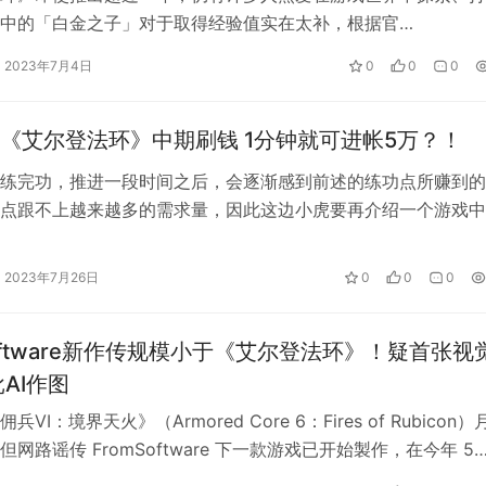
中的「白金之子」对于取得经验值实在太补，根据官
oftware 统计，居然有高达 94 亿只…
2023年7月4日
0
0
0
《艾尔登法环》中期刷钱 1分钟就可进帐5万？！
练完功，推进一段时间之后，会逐渐感到前述的练功点所赚到的
点跟不上越来越多的需求量，因此这边小虎要再介绍一个游戏中
功好地方。 前期练功的 ５ 个好场…
2023年7月26日
0
0
0
Software新作传规模小于《艾尔登法环》！疑首张视
AI作图
VI：境界天火》（Armored Core 6：Fires of Rubicon）
网路谣传 FromSoftware 下一款游戏已开始製作，在今年 5