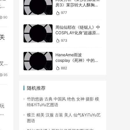
房3》莱莎转大人酥胸蜜
玩到
大腿对比以前超有感！
977
90
走太
周仙仙耶在《链锯人》中
万卢
COSPLAY化身“超越原版”
关
的玛奇玛
973
HaneAme雨波
、
cosplay《死神》中的松
艾
本乱菊
882
95
随机推荐
竹韵悠扬 古典 中国风 绝色 女神 摄影 模
特&YiTuYu艺图语
多玩
在
蝶兰 精美 汉服 古装 美人 仙气&YiTuYu艺
图语