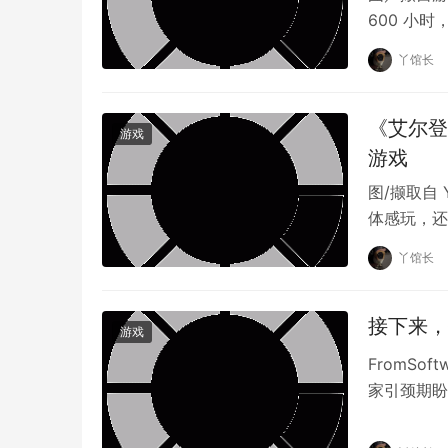
600 小
refused to level up until he beat the final b
第一轮终盘
丫馆长
又过了两天，DementedEnjoyer 给出
远。即使如此，DementedEnjoyer 依然成
《艾尔登
恩。
游戏
游戏
图/撷取自 
原创文章，作者：丫馆长，如若转载，请注明出处：https://ww
体感玩，还
尔登方向盘
丫馆长
接下来，
游戏
FromSof
家引颈期盼
手。然而 