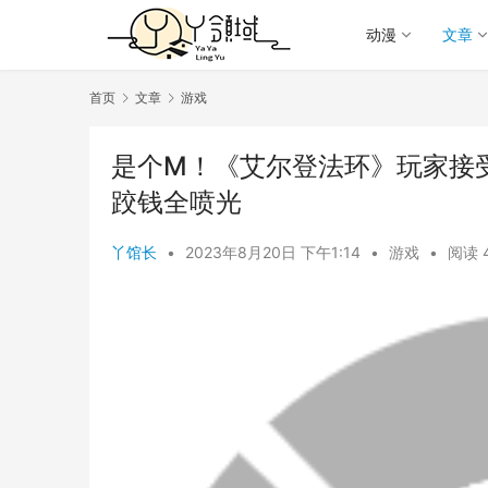
动漫
文章
首页
文章
游戏
是个M！《艾尔登法环》玩家接受
跤钱全喷光
丫馆长
•
2023年8月20日 下午1:14
•
游戏
•
阅读 