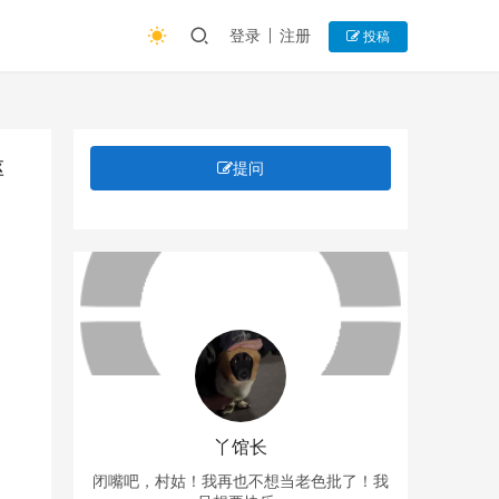
登录
注册
投稿
摔
提问
丫馆长
闭嘴吧，村姑！我再也不想当老色批了！我