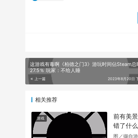
最终，DementedEnjoyer 决定结合这
的武器类型全破，同时身上还得带满一大笔卢恩
此提高稀有装备的掉落率。对此，DementedE
刚好是他喜欢做的事。
在收到越来越多其他玩家的「鼓励」后，Dement
他这种「全力以赴的癡迷」所给予的支持已经超
像的残酷挑战时，DementedEnjoyer 
这游戏有毒啊《柏德之门3》游玩时间佔Steam总
羔羊》有声书，偶尔看看《黑暗灵魂》直播。
27.5％ 玩家：不给人睡
上一篇
2023年8月20日 下
UPDATE POST from the tarnished who wasted an
u/DementedEnjoyer in Eldenring
相关推荐
到了隔天向其他玩家报告进度时，DementedEnj
乌鸦的幻影，甚至怕做梦都会梦到。这笔卢恩足以让
前有美景
游戏
全没办法花，在战斗中也只能利用弓箭慢慢射。
错了什么
图／撷自游
FINAL UPDATE from the tarnished who wasted t