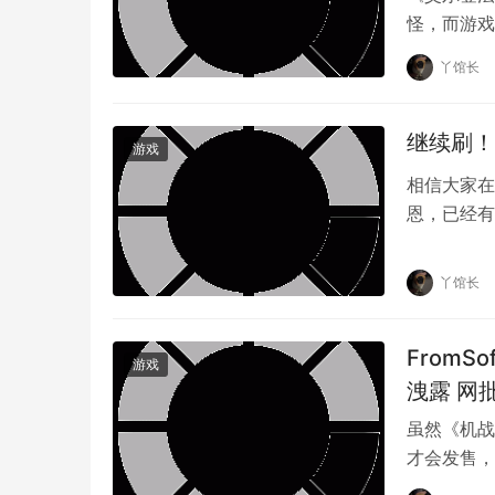
怪，而游戏
方 FromS
丫馆长
继续刷！
游戏
相信大家在
恩，已经有
期进度的练
丫馆长
From
游戏
洩露 网批
虽然《机战佣兵
才会发售，但