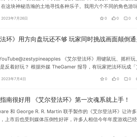
时，在这块神秘浩瀚的土地寻找各种乐子。我用六个不同的角色游
oss by u/DementedEnjoyer in Eldenring
、试图探索所有区域、挑战各…
2023年7月26日
0
0
0
了最后的进度更新。很明显的，只靠弓箭在不升级的情况下根本没有办法
功抵达了盖利德，最终因为地形和地心引力而失去辛苦农来的 1,000 
法环》用方向盘玩还不够 玩家同时挑战画面颠倒通
YouTube@zestypineapples 《艾尔登法环》用键鼠玩、摇杆玩
w.yayashenghuo.com/16430.html
是反着好玩？ 根据外媒 TheGamer 报导，有玩家把法环玩成「
…
2023年7月4日
0
0
0
指南很好用 《艾尔登法环》第一次魂系就上手！
tware 和 George R. R. Martin 联手製作的《艾尔登法环》让许
，上市后也受到媒体压倒性好评，许多人相信今年年度游戏已经
…