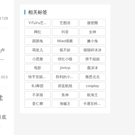
相关标签
128
YiTuYu艺图语
艺图语
微密圈
网红
抖音
女神
困困兔
Miao喵酱
嫩小兔
卢
萌崽儿
狐不妖
猫猫碎冰冰
后
小恩雅
绯红小猫
饼干姐姐
电影
jinricp
蠢沫沫
快手安妮朵朵
胜利的小生活
雅恩北北
303
BJ舞团
碧蓝航线
cosplay
不呆猫
鱼神
航海王
觉
姜仁卿
海贼王
卡通百科老王
月底
…