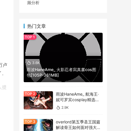
频分析
热门文章
3.6K
万卢
雨波HaneAme_ 火影忍者寫真書cos图
了。
包[105P-361MB]
人提
雨波HaneAme_ 航海王·
。
妮可罗宾cosplay精选作
品 [34P-134MB]
2.9K
overlord第五季圣王国篇
解读骨王如何面对强大的