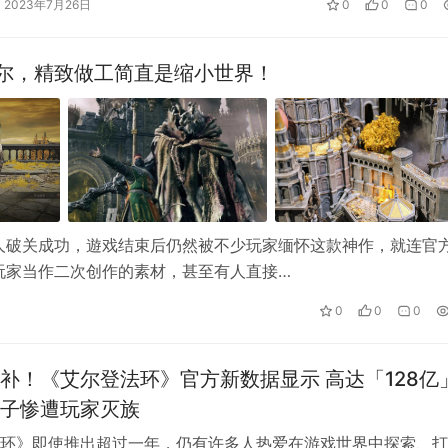
2023年7月26日
0
0
0
尔，精致做工简直是缩小世界！
人破关成功，遊戏结束后仍然被不少玩家缅怀这款神作，就连官
玩家当作二次创作的素材，甚至有人直接…
0
0
0
补！《艾尔登法环》官方新数据显示 高达「128亿
子惨遭玩家灭族
环》即使推出超过一年，仍有许多人热爱在游戏世界中探索、打