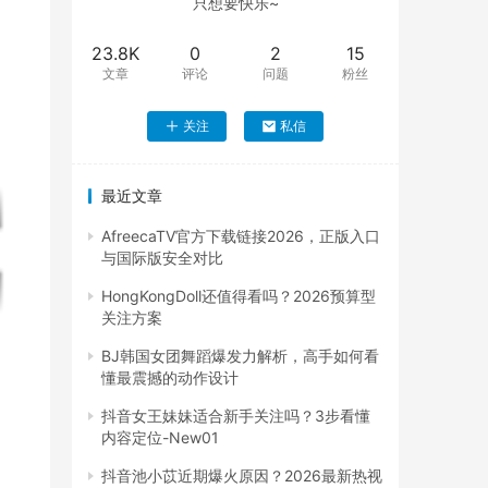
只想要快乐~
23.8K
0
2
15
文章
评论
问题
粉丝
关注
私信
最近文章
AfreecaTV官方下载链接2026，正版入口
与国际版安全对比
HongKongDoll还值得看吗？2026预算型
关注方案
BJ韩国女团舞蹈爆发力解析，高手如何看
懂最震撼的动作设计
抖音女王妹妹适合新手关注吗？3步看懂
内容定位-New01
抖音池小苡近期爆火原因？2026最新热视