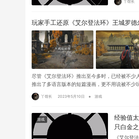
丫馆长
玩家手工还原《艾尔登法环》王城罗德
尽管《艾尔登法环》推出至今多时，已经被不少
推出了多语言版本的短篇漫画，更不用说被不少
•
丫馆长
2023年5月10日
游戏
经验值太
游戏
只白金之
《艾尔登法