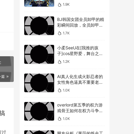
最烂
敌人，overlord第五季圣
1.9K
王国篇深度解析骨王与敌
，藉
人的较量
，这
BJ韩国女团全员卸甲的精
彩瞬间回放，全员卸甲视
频如何观看BJ韩国女团成
1.7K
员的最精彩时刻？
们对
小柔SeeU在[我推的孩
以想
子]cos星野爱，舞台之星
默的
闪耀迷人
1.2K
：
AI真人化生成火影忍者的
一篇
女性角色逼真不重要老婆
美不美才是重点！
1.0K
看到
overlord第五季的权力游
完
戏骨王如何在权力斗争中
搞
崭露头角，overlord第五
1.0K
季权力博弈骨王如何在复
杂的权力斗争中脱颖而出
超过
 
网友分析《莱莎的炼金工