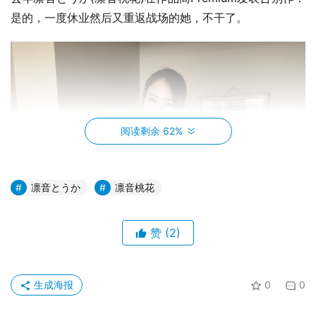
是的，一度休业然后又重返战场的她，不干了。
阅读剩余 62%
凛音とうか
凛音桃花
赞
(2)
生成海报
0
0