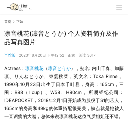
首页
正妹
凛音桃花(凛音とうか) 个人资料简介及作
品写真图片
丫馆长
2023年8月20日 下午12:52
正妹
阅读 3617
Actress：
凛音桃花
（
凛音とうか
），别名: 内山千春、加藤
凛、りんねとうか、東雲秋菜，英文名：Toka Rinne 。
1990年10月23日出生于日本千叶县，身高：165cm，三
围：B98（I cup）、W58、H90cm 。所属经纪公司：
IDEAPOCKET，2018年2月1日开始成为服役于S1的艺人，
165cm的身高和49kg的体重搭配很完美，缺点就是她被人
一直诟病的大嘴，总体来说凛音桃花这位气质姐姐还不错。