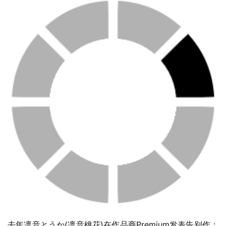
去年凛音とうか(凛音桃花)在作品商Premium发表告别作： 