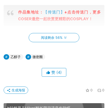
作品集地址：
【传送门】
♠点击传送门，更多
COSER邀您一起欣赏更精彩的COSPLAY！
一天，乙醇子在做一项关于量子物理的实验。他通过高精密
阅读剩余 56%
的仪器和复杂的计算，试图观察一个微小的粒子。然而，当
他将观察的结果输入电脑时，出现了一项意外的数据：那个
微小的粒子似乎在同一时间出现在两个地方。
乙醇子
微密圈
这个发现让乙醇子非常兴奋，他决定进一步研究这个现象。
赞
(4)
他开始阅读大量的资料，进行大量的实验，他的生活变得越
来越忙碌，但他却乐在其中，因为他觉得自己正在接触到宇
宙的秘密。
生成海报
0
0
然而，随着研究的深入，乙醇子发现这个现象越来越难以解
释。他开始怀疑自己的观察和计算，他甚至开始怀疑自己的