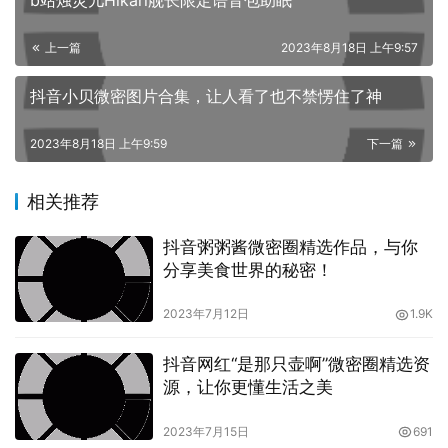
b站烛灵儿Hikari舰长限定语音包助眠
理性。他的疑惑和困惑不断积累，他的生活也因此变得困难
起来。
上一篇
2023年8月18日 上午9:57
这时，他的好朋友，也是他的同事，左公子666来到他的研
抖音小贝微密图片合集，让人看了也不禁愣住了神
究室。他看着乙醇子苦恼的样子，说：“乙醇子，你不能让
这个问题困扰你。你需要找到一种新的方式来看待它。”
2023年8月18日 上午9:59
下一篇
乙醇子看着左公子666，问：“新的方式？我应该如何做
相关推荐
呢？”
抖音粥粥酱微密圈精选作品，与你
左公子666回答说：“你需要打破你的思维定式，尝试一种
分享美食世界的秘密！
新的观察方式。也许，这个问题的答案就在你的眼前。”
2023年7月12日
1.9K
乙醇子听了小酮的话，他开始反思自己的方法。他想起他小
抖音网红“是那只壶啊”微密圈精选资
时候对科学的好奇和激情，他想起他曾经对世界的敬畏和热
源，让你更懂生活之美
爱。他决定重新审视他的实验，以一种全新的方式来看待这
个问题。
2023年7月15日
691