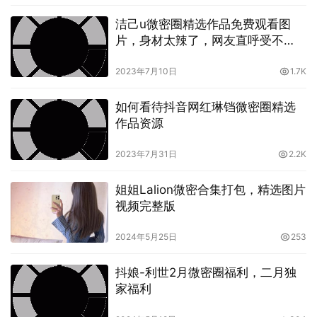
经过一段时间的努力，乙醇子终于找到了答案。他发现那个
洁己u微密圈精选作品免费观看图
片，身材太辣了，网友直呼受不
微小的粒子并没有同时出现在两个地方，而是在超越了时间
了？
和空间的一种状态中存在。这个发现让他兴奋不已，他感到
2023年7月10日
1.7K
自己终于找到了通向宇宙秘密的钥匙。
如何看待抖音网红琳铛微密圈精选
这个故事讲述了乙醇子的奇幻之旅，但更重要的是，它讲述
作品资源
了一个科学家的探索和发现的过程。在这个过程中，乙醇子
不仅发现了宇宙的秘密，也发现了自己的力量和潜能。
2023年7月31日
2.2K
这个故事告诉我们，每个人都像乙醇子一样，有可能遇到困
姐姐Lalion微密合集打包，精选图片
视频完整版
难和挑战，但只要我们勇敢地面对，不断探索和发现，我们
就能找到通向未知的钥匙，我们就能发现自己的力量和潜
2024年5月25日
253
能，我们就能完成自己的奇幻之旅。
抖娘-利世2月微密圈福利，二月独
家福利