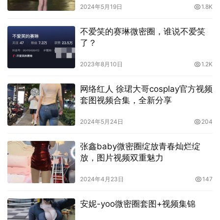
2024年5月19日
1.8K
作品集地址：
【传送门】
♠点击传送门，更多
不爱笑的赛琳微密圈，谁说不爱笑
COSER邀您一起欣赏更精彩的COSPLAY！
了？
2023年8月10日
1.2K
网络红人 徐珺大哥cosplay官方视频
套图视频合集，全新分享
2024年5月24日
204
张鑫baby微密圈绽放青春灿烂绽
放，图片视频双重魅力
2024年4月23日
147
安妮-yoo微密圈套图+视频集锦