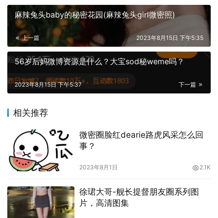
麻辣兔头baby的秘密花园(麻辣兔头girl微密照)
上一篇
2023年8月15日 下午5:35
56岁后妈微博资源是什么？大宝sod秘weme吗？
2023年8月15日 下午5:37
下一篇
此外，刘雅萌
微密圈
付费内容也曝光，不少网友分享出来的
作品真的很棒。只见刘雅萌的容貌非常立体，高挺的鼻梁，
相关推荐
白皙的肌肤，似乎不太像南方的女生。然而，如今年轻人越
来越能够接受这样的美丽，我相信很多人都会跟我一样感受
微密圈脸红dearie路虎风采怎么回
到这一点。刘雅萌weme照片作品中经常能看见她穿着打扮
事？
很像个学生，她穿的上衣也确实是某个学校的校服。如果有
2023年8月1日
2.1K
这样一位学妹存在的话，我相信很多人都愿意拼命去上学。
她用双手拉着衣服的下摆，努力往下拉，想要遮住一些东
徐珺大哥-舰长提督朋友圈系列图
西。侧面可以隐约看到她的小肚子上有一个纹身，这个纹身
片，高清图集
是为了谁而做的，我不得而知。