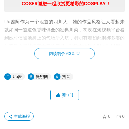
COSER邀您一起欣赏更精彩的COSPLAY！
Uu酱阿作为一个地道的四川人，她的作品风格让人看起来
就如同一道道色香味俱全的经典川菜，初次在短视频平台看
到她时便被她身上的气场所入坑，明明有着如此婀娜多姿的
体态身上却荡漾着青春的气息，些微青涩也会时不时出现在
她的脸庞上，只是腮红的出现让原本不可视的他们有了形
阅读剩余 63%
体，可能也正是这独特而又天然的滤镜让她在同龄人当中显
得更加年轻，当然之所以有这样的感受还是要归咎于她身上
Uu酱
微密圈
抖音
那好似永远都不会枯竭的活力，以至于每每见到她时都会有
种如沐春风的神奇体验，这可能就是她身上那源源不断的活
力在作怪吧。
赞
(1)
生成海报
0
0