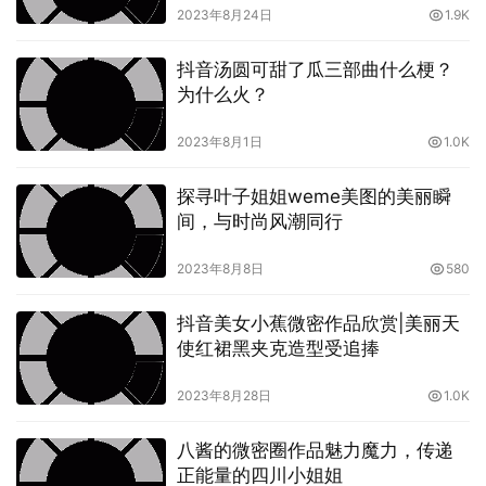
是轻轻一瞥就已经失足坠入她的温柔乡里，与此同时她似乎
2023年8月24日
1.9K
还是温柔的代言词，举手投足间无一不在透露着淑女的温儒
尔雅，如此腼腆的Uu酱阿就好比是一只人畜无害的小白
抖音汤圆可甜了瓜三部曲什么梗？
兔，又怎能不讨人喜欢。
为什么火？
2023年8月1日
1.0K
作品集地址：
【传送门】
♠点击传送门，更多
COSER邀您一起欣赏更精彩的COSPLAY！
探寻叶子姐姐weme美图的美丽瞬
间，与时尚风潮同行
2023年8月8日
580
抖音美女小蕉微密作品欣赏|美丽天
使红裙黑夹克造型受追捧
2023年8月28日
1.0K
八酱的微密圈作品魅力魔力，传递
正能量的四川小姐姐