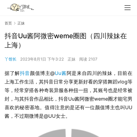
首页
正妹
抖音Uu酱阿微密weme圈图（四川辣妹在
上海）
丫馆长
2023年8月1日 下午3:22
正妹
阅读 2107
据了解
抖音
颜值博主@
Uu酱
阿是来自四川的辣妹，目前在
上海工作生活，其抖音日常分享更新好看的穿搭舞蹈vlog等
等，经常穿搭各种奇装异服各种扭一扭，其账号也是经常被
封，与其抖音作品相比，抖音Uu酱阿微密weme圈才能宅男
喜欢的秘密基地。值得注意的是还有一位颜值博主也叫UU
酱，不过期微博是@UU女士。