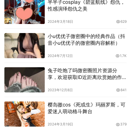
观看直播：点击直播预览窗口，开始观看直播内容。互动功
半半子cosplay《碧蓝航线》怨仇，
性感演绎怨仇之美
能：在直播页面，你可以发送赠物、打赏、点赞等，与主播
互动。
2024年3月18日
629
2.常见误区与解决方法
小u优优子微密圈中的经典作品（抖
音小u优优子的微密圈内容解析）
2.1误区一：浏览器直接访问更方便
2024年7月12日
1.7K
很多用户认为在浏览器中直接访问AfreecaTV更方便，但实
兔子吃饱了吗微密圈照片资源分
际上，使用客户端通常会提供更稳定和流畅的体验。
享，欢迎获取ID近距离欣赏她的作
品
浏览器访问的缺点：流畅度问题：在浏览器中观看直播可能
2023年12月8日
841
会因为网络波动导致画质不稳定。功能限制：一些高级功能
和互动可能无法在浏览器中正常使用。客户端优势：更好的
樱岛嗷cos《死或生》玛丽罗斯，可
流畅度：客户端在处理视频流方面更加优化，提供更高的画
爱迷人萌动格斗舞台
质和流畅度。全面功能：客户端提供更多互动功能，如赠
2024年3月19日
379
物、打赏、点赞等，能够更好地与主播互动。