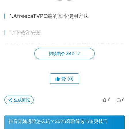
1.AfreecaTVPC端的基本使用方法
1.1下载和安装
要在PC上观看AfreecaTV，首先需要下载并安装相应的客
户端。虽然可以在浏览器中访问AfreecaTV，但使用客户端
阅读剩余 84%
通常会提供更流畅的体验。
访问AfreecaTV官网：打开浏览器，访问AfreecaTV官网。
赞
(0)
下载客户端：在首页找到下载客户端的链接，点击下载并选
择保存位置。安装客户端：双击下载的文件，按照提示进行
安装。
生成海报
0
0
1.2注册和登录
抖音芳姨进阶怎么玩？2026高阶筛选与追更技巧