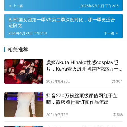
安装完成后，需要进行账户注册和登录。
上一篇
2026年5月21日 下午2:15
注册账户：打开客户端，点击注册按钮，填写所需信息并完
BJ韩国女团第一季VS第二季深度对比，哪一季更适合
成验证。登录账户：使用注册的账号和密码登录。
进阶党
2026年5月21日 下午2:19
下一篇
1.3选择直播内容
相关推荐
登录后，你可以直接在首页浏览推荐的直播内容，也可以通
过搜索功能查找特定的主播或游戏类别。
虞姬Akuta Hinako性感cosplay照
片，KaYa萱火爆开胸露P诱惑力十
首页推荐：浏览首页推荐的热门直播内容。搜索功能：在搜
足！
2023年8月26日
304
索栏输入主播名称或游戏类型，查找特定的直播。
抖音270万粉丝顶级颜值网红于芷
1.4观看和互动
晴，微密圈付费订阅作品流出
2024年7月7日
568
选择直播后，你可以开始观看并与主播互动。