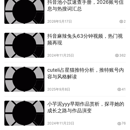
抖音池小苡速查手册，2026账号信
制，仍可能导致部分用户无法顺利访问。
息与热搜词汇总
2026年5月17日
2
抖音麻辣兔头63分钟视频，热门视
频再现
2024年11月25日
362
cuteli占星猫推特分析，推特账号内
用户习惯与选择困
容与风格解读
中国市场有许多成熟的直播平台，如虎牙、斗鱼等，这些平
2025年9月8日
41
台已经深入用户的日常生活，用户习惯难以改变。
AfreecaTV在中国市场的推广力度不足，用户知晓度和认知
小芋泥yyy早期作品赏析，探寻她的
度较低，导致选择困难。
成长之路与作品演变
解决方案：如何让更多中国用户顺利进入AfreecaTV
2024年11月23日
76