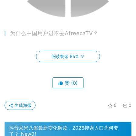
为什么中国用户进不去AfreecaTV？
网络连接问题
阅读剩余 85%
AfreecaTV的服务器主要位于韩国，对于中国用户来说，网
络延迟是一个不小的挑战。高延迟可能导致加载速度缓慢，
甚至在选择服务器时卡关。为了提升用户体验，AfreecaTV
赞
(0)
需要在中国设立更多服务器，优化网络连接。
生成海报
0
0
抖音呆米八酱最新变化解读，2026搜索入口为何变
了？-New01