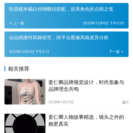
软甜糯米糍白丝蝴蝶结搭配，甜系角色的点睛之笔
上一篇
2025年12月4日 下午2:05
仙仙桃推特风格研究，跨平台图像风格差异分析
2025年12月4日 下午2:12
下一篇
这样，观者的视线会从人物的眼神开始，逐步走向指尖、锁
相关推荐
骨、耳畔的每一次微小变化，仿佛在阅读一个人的内在日
姜仁卿品牌视觉设计，时尚形象与
记。
品牌理念共鸣
构图在这些写真里也显得克制而精确。镜头既能贴近人物的
2026年1月27日
2
呼吸，又能拉出一段有意味的空间。近距离的特写让肌理讲
述故事，半身与全身的切换则揭示了人物在不同情境中的自
姜仁卿人物故事精选，镜头之外的
我姿态。镜头语言并非炫技，而是一种对关系的探究：人与
她更真实
人、人与环境、过去与现在。摄影师常主动引导被摄者进入