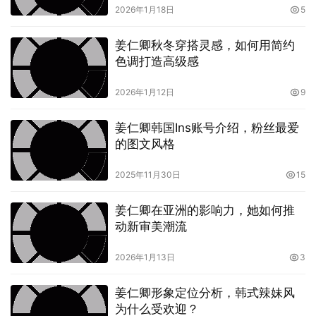
2026年1月18日
5
一种放松的状态，让自然的姿势和自然的表情成为最真实的
证词。
姜仁卿秋冬穿搭灵感，如何用简约
色调打造高级感
2026年1月12日
9
姜仁卿韩国Ins账号介绍，粉丝最爱
的图文风格
2025年11月30日
15
这种信任与协作的过程，本身就是一段关于自我接纳的隐
喻。
姜仁卿在亚洲的影响力，她如何推
动新审美潮流
在叙事层面，写真并非分镜排演的单向入镜，而是对话式的
2026年1月13日
3
展示。照片中的动作往往被截留在一个瞬间，却通过系列照
片的连贯性传递出连绵的情感线。一个微笑的角度、一束光
姜仁卿形象定位分析，韩式辣妹风
从眉梢滑过，一次眼神的对视，都会在后续的镜头中得到回
为什么受欢迎？