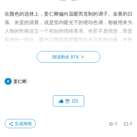
在颜色的选择上，姜仁卿偏向温暖而克制的调子。金黄的日
落、灰蓝的清晨，或是室内暖光下的琥珀色调，都被用来为
人物的性格设立一个初始的情绪基准。色彩不是炫技，而是
叙述的一部分。暖光让眼睛更易聚焦在光与影的边缘，冷色
则把心事推向内心的深处。照片中的背景往往不喧嚣，甚至
以单色或极简的纹理来承托人物的存在感。
阅读剩余 81%
姜仁卿
赞
(0)
生成海报
0
0