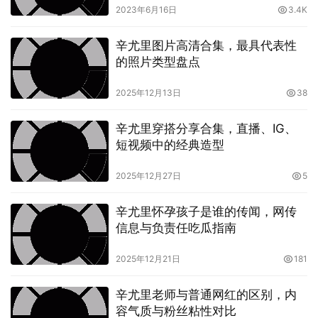
2023年6月16日
3.4K
辛尤里图片高清合集，最具代表性
的照片类型盘点
辛尤里作为一位歌手和演员，常常出现在舞台、荧幕和各种
2025年12月13日
38
时尚活动中，她的身高无疑会成为人们评判她外形的一部
辛尤里穿搭分享合集，直播、IG、
分。尽管身高并不是衡量一个人综合素质的唯一标准，但在
短视频中的经典造型
追星文化中，外貌和身高依然是粉丝与媒体关注的焦点。尤
其是在辛尤里这样一位集颜值与才华于一身的明星身上，人
2025年12月27日
5
们自然会对她的身高产生好奇，希望能够一探究竟。
辛尤里怀孕孩子是谁的传闻，网传
信息与负责任吃瓜指南
2025年12月21日
181
辛尤里老师与普通网红的区别，内
容气质与粉丝粘性对比