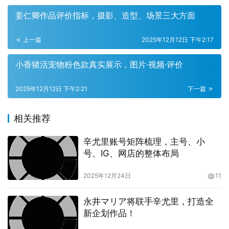
姜仁卿作品评价指标，摄影、造型、场景三大方面
上一篇
2025年12月12日 下午2:17
小香猪活宠物粉色款真实展示，图片·视频·评价
2025年12月12日 下午2:21
下一篇
为什么辛尤里的身高如此引人关注？
“辛尤里身高多少”这个问题的热度，主要源自于公众对明星
相关推荐
外貌和身形的过度关注。身高作为一个基本的身体特征，常
常被拿来与明星的气质、形象联系起来。尤其是在娱乐圈，
辛尤里账号矩阵梳理，主号、小
号、IG、网店的整体布局
身高往往被视为明星是否符合某种美学标准的重要因素。对
于一些公众人物来说，身高的“完美”与否甚至会直接影响到
2025年12月24日
11
他们在粉丝心中的形象。
永井マリア将联手辛尤里，打造全
新企划作品！