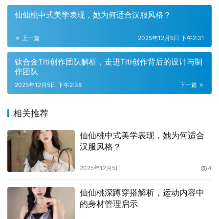
仙仙桃中式美学表现，她为何适合汉服风格？
上一篇
2025年12月5日 下午2:31
钛合金Titi创作团队解析，走进Titi创作背后的设计与制
作团队
2025年12月5日 下午2:38
下一篇
相关推荐
廓型方面，A字裙、喇叭裙、及膝的直筒裙，配合修身上
仙仙桃中式美学表现，她为何适合
衣，能够拉长下半身的比例，让步伐看起来轻盈如燕。上衣
汉服风格？
的领口选择也要讲究气质：圆领、蝴蝶结领、立领或微高领
都可以营造出不同的甜美感。若希望更温柔，可以将外套的
2025年12月5日
4
下摆与裙装裙摆错位，制造“错位的柔软”，让外观有呼吸的
空间。
仙仙桃深蹲穿搭解析，运动内容中
的身材管理启示