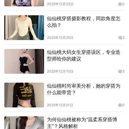
2025年12月23日
0
仙仙桃穿搭摄影教程，同款角度怎
么拍？
2025年12月25日
2
关于鞋履，推荐平底乐福、玛丽珍鞋、细跟凉鞋等，避免太
仙仙桃大码女生穿搭误区，专业造
硬的轮廓线条。鞋子的颜色最好呼应主色，或选用接近的中
型师给你的建议
间色，能将脚部的存在感降到最低，提升整体的轻盈感。妆
容与发型也应呼应颜色基调。淡粉色腮红从颧骨最高点向太
2025年12月10日
3
阳穴延展，强调自然的光野；唇色以奶油粉、豆沙色为主，
仙仙桃时尚审美分析，她的穿搭为
若需要一点亮光，可在唇峰使用透明光泽。
什么能带货？
2025年12月21日
0
为何仙仙桃被称为“温柔系穿搭博
主”？风格解析