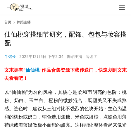
首页
舞蹈主播
仙仙桃穿搭细节研究，配饰、包包与妆容搭
配
丫馆长
2025年12月5日 下午2:34
舞蹈主播
阅读 7
文末拥有”
仙仙桃
”作品合集资源下载传送门，快速划到文末
去看看吧！
以“仙仙桃”为名的风格，其核心是柔和而明亮的色阶：桃
粉、奶白、玉兰白、橙粉的微妙混合，既甜美又不失成熟
感。选色时，建议从三组对比不强烈的色块开始：主色为温
和的桃粉或奶白，辅色选用焦糖、米色或淡橙，点缀色用薄
荷绿或海藻绿做极小面积的点亮。这样能让整体看起来像光