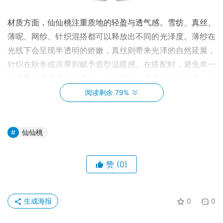
材质方面，仙仙桃注重质地的轻盈与透气感。雪纺、真丝、
薄呢、网纱、针织混搭都可以释放出不同的光泽度。薄纱在
光线下会呈现半透明的娇嫩，真丝则带来光泽的自然延展，
针织在秋冬或凉季则赋予造型温暖感。在搭配时，避免单一
纯色叠穿造成色块的僵硬。可以用同一色系的深浅过渡，例
如桃粉裙摆配奶白上装，或奶白毛衣叠穿桃色外套，制造层
阅读剩余 79%
次感而不显突兀。
仙仙桃
赞
(0)
生成海报
0
0