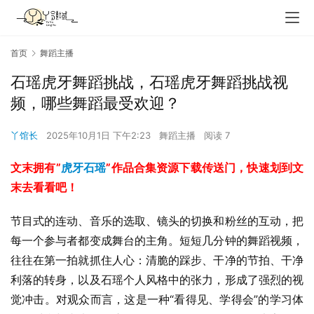
首页
舞蹈主播
石瑶虎牙舞蹈挑战，石瑶虎牙舞蹈挑战视
频，哪些舞蹈最受欢迎？
丫馆长
2025年10月1日 下午2:23
舞蹈主播
阅读 7
文末拥有”
虎牙石瑶
”作品合集资源下载传送门，快速划到文
末去看看吧！
节目式的连动、音乐的选取、镜头的切换和粉丝的互动，把
每一个参与者都变成舞台的主角。短短几分钟的舞蹈视频，
往往在第一拍就抓住人心：清脆的踩步、干净的节拍、干净
利落的转身，以及石瑶个人风格中的张力，形成了强烈的视
觉冲击。对观众而言，这是一种“看得见、学得会”的学习体