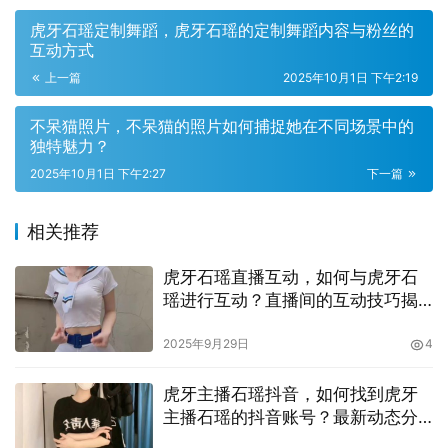
虎牙石瑶定制舞蹈，虎牙石瑶的定制舞蹈内容与粉丝的
互动方式
上一篇
2025年10月1日 下午2:19
不呆猫照片，不呆猫的照片如何捕捉她在不同场景中的
独特魅力？
2025年10月1日 下午2:27
下一篇
相关推荐
这种叙事感，是许多观众追看下去的原因。另一方面，石瑶
虎牙石瑶直播互动，如何与虎牙石
本人在镜头前的专注、情感投入，以及对每一个粉丝留言的
瑶进行互动？直播间的互动技巧揭
回应，也让舞蹈挑战不再只是技术展示，而成为温度化的互
秘
动。对于新人来说，参与石瑶虎牙舞蹈挑战的门槛并不高。
2025年9月29日
4
你只需要有一部手机、安静一些的空间和对音乐的感知能
力，就能完成第一段练习。
虎牙主播石瑶抖音，如何找到虎牙
主播石瑶的抖音账号？最新动态分
析