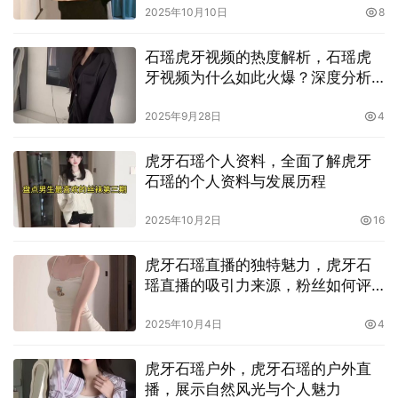
2025年10月10日
8
石瑶虎牙视频的热度解析，石瑶虎
牙视频为什么如此火爆？深度分析
其成功的原因
2025年9月28日
4
挑战通常提供分解动作的教学片段，粉丝们也常在评论区上
虎牙石瑶个人资料，全面了解虎牙
传自己的分解步骤，彼此纠错与鼓励。这样的互动模式，降
石瑶的个人资料与发展历程
低了门槛，也放大了参与感。观众在观看过程中得到的是快
乐与启发；创作者在模仿、改编、创新的过程中获得成长与
2025年10月2日
16
曝光。石瑶虎牙舞蹈挑战的核心，是让舞蹈成为一种人人可
虎牙石瑶直播的独特魅力，虎牙石
以参与的日常仪式，而不是只有专业舞者可以拥有的舞台。
瑶直播的吸引力来源，粉丝如何评
价她的表现？
2025年10月4日
4
虎牙石瑶户外，虎牙石瑶的户外直
播，展示自然风光与个人魅力