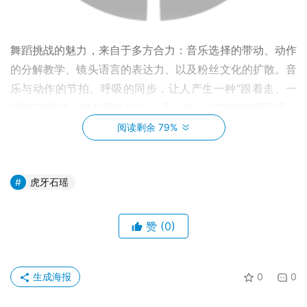
舞蹈挑战的魅力，来自于多方合力：音乐选择的带动、动作
的分解教学、镜头语言的表达力、以及粉丝文化的扩散。音
乐与动作的节拍、呼吸的同步，让人产生一种“跟着走、一
起嗨”的情绪。很多视频在“起、承、转、合”的结构里呈现：
简单易学的开场动作，逐步进入高能的转身与踩点，最后以
阅读剩余 79%
一个干净利落的定格收束。
虎牙石瑶
赞
(0)
生成海报
0
0