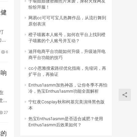
子瑜姐姐微密圈照片来袭，身材火辣网友
纷纷拜服！
佳健
网易cc可可可宝儿热舞作品，从流行舞到
原创表演
打
橙子喵酱本人账号，如何在平台上找到橙
力
子喵酱的个人账号并互动？
迪拜电商平台功能如何升级，升级迪拜电
6
商平台功能的技巧
cc小恩雅搜索路径优化指南，先缩词，再
影响
扩平台，再验证
Enthus1asmm加热神器，让你冬季不再怕
冷，热宝Enthus1asmm功能全面解析
在
世
宁红夜Cosplay秋和柯基完美演绎黑色版
本
27
热宝Enthus1asmm是否适合减肥？使用
Enthus1asmm后效果如何？
你的