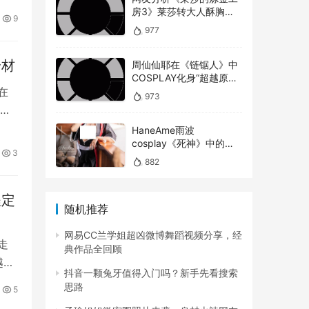
房3》莱莎转大人酥胸蜜
9
大腿对比以前超有感！
977
身材
周仙仙耶在《链锯人》中
COSPLAY化身“超越原版”
的玛奇玛
在
973
拥
HaneAme雨波
cosplay《死神》中的松
3
本乱菊
882
程定
随机推荐
网易CC兰学姐超凶微博舞蹈视频分享，经
走
典作品全回顾
越多
腹横
抖音一颗兔牙值得入门吗？新手先看搜索
思路
5
。而