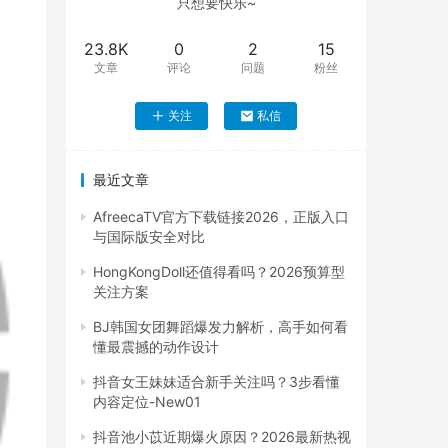
只想要快乐~
23.8K
0
2
15
文章
评论
问题
粉丝
关注
私信
最近文章
AfreecaTV官方下载链接2026，正版入口
与国际版安全对比
HongKongDoll还值得看吗？2026预算型
关注方案
BJ韩国女团舞蹈爆发力解析，高手如何看
懂最震撼的动作设计
抖音女王妹妹适合新手关注吗？3步看懂
内容定位-New01
抖音池小苡近期爆火原因？2026最新热视