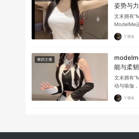
姿势与力
文末拥有”
Model
长时间…
丫馆长
mode
舞蹈主播
能与柔韧
文末拥有”
动与瑜伽，
形又强身的
丫馆长
从动作设计到运动节奏，每一个细节都精心考量