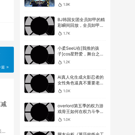
敌人，overlord第五季圣
1.9K
王国篇深度解析骨王与敌
人的较量
BJ韩国女团全员卸甲的精
彩瞬间回放，全员卸甲视
频如何观看BJ韩国女团成
1.7K
员的最精彩时刻？
小柔SeeU在[我推的孩
事
子]cos星野爱，舞台之星
闪耀迷人
1.2K
一篇
AI真人化生成火影忍者的
女性角色逼真不重要老婆
美不美才是重点！
1.0K
效减
overlord第五季的权力游
戏骨王如何在权力斗争中
崭露头角，overlord第五
1.0K
季权力博弈骨王如何在复
杂的权力斗争中脱颖而出
来越
网友分析《莱莎的炼金工