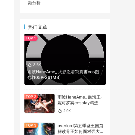
频分析
热门文章
3.6K
雨波HaneAme_ 火影忍者寫真書cos图
包[105P-361MB]
雨波HaneAme_ 航海王·
妮可罗宾cosplay精选作
造
品 [34P-134MB]
2.9K
调多
overlord第五季圣王国篇
解读骨王如何面对强大的