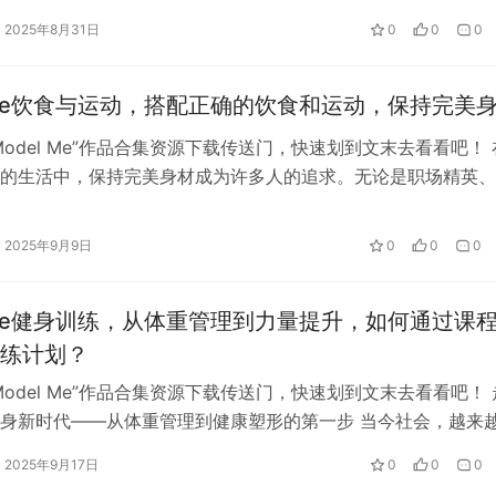
…
2025年8月31日
0
0
0
lme饮食与运动，搭配正确的饮食和运动，保持完美
Model Me”作品合集资源下载传送门，快速划到文末去看看吧！ 
的生活中，保持完美身材成为许多人的追求。无论是职场精英、
…
2025年9月9日
0
0
0
lme健身训练，从体重管理到力量提升，如何通过课
练计划？
Model Me”作品合集资源下载传送门，快速划到文末去看看吧！ 
身新时代——从体重管理到健康塑形的第一步 当今社会，越来
肌群不仅仅是腹肌或背肌那么简单，它们还包括盆底肌、骨盆、
2025年9月17日
0
0
0
体。核心力量的增强，可以改善姿势、减少腰痛、提升运动表现