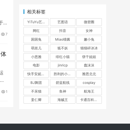
相关标签
于
YiTuYu艺图语
艺图语
微密圈
网红
抖音
女神
7
困困兔
Miao喵酱
嫩小兔
萌崽儿
狐不妖
猫猫碎冰冰
升体
小恩雅
绯红小猫
饼干姐姐
电影
jinricp
蠢沫沫
运
快手安妮朵朵
胜利的小生活
雅恩北北
塑
BJ舞团
碧蓝航线
cosplay
不呆猫
鱼神
航海王
1
姜仁卿
海贼王
卡通百科老王