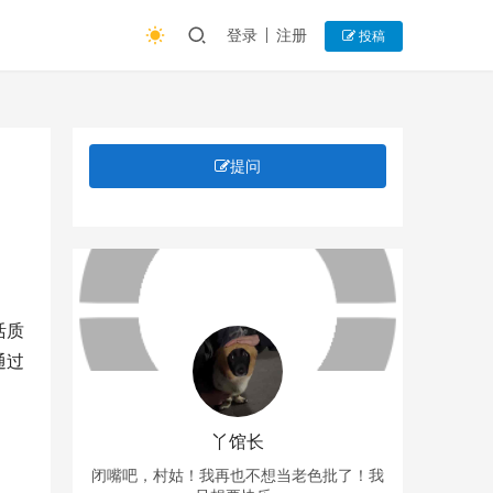
登录
注册
投稿
提问
活质
通过
丫馆长
闭嘴吧，村姑！我再也不想当老色批了！我