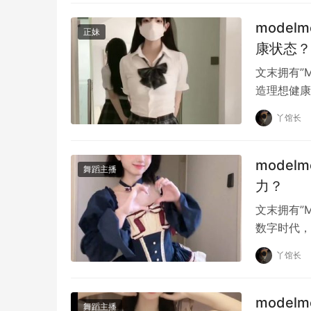
全身训练中的复合动作（如深蹲、硬拉、俯身划
mode
正妹
康状态？
文末拥有”
造理想健康
在现…
丫馆长
mode
舞蹈主播
力？
文末拥有”
数字时代，
代，还是成
丫馆长
mode
舞蹈主播