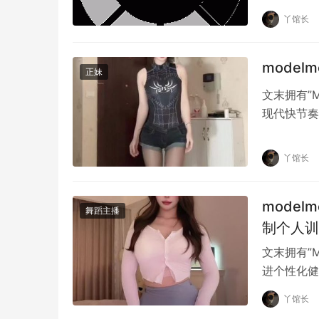
多的人开始
丫馆长
mode
正妹
文末拥有”
现代快节奏
有繁忙生活
丫馆长
mode
舞蹈主播
制个人训
文末拥有”
进个性化健
为什么全身训练能有效提升核心力量？因为核心
的人开始…
丫馆长
肌、腰方肌等，这些肌肉共同支撑脊柱，稳定身