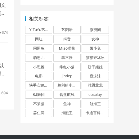
到文
沉浸
相关标签
YiTuYu艺图语
艺图语
微密圈
674
网红
抖音
女神
困困兔
Miao喵酱
嫩小兔
萌崽儿
狐不妖
猫猫碎冰冰
以
小恩雅
绯红小猫
饼干姐姐
是一
电影
jinricp
蠢沫沫
快手安妮朵朵
胜利的小生活
雅恩北北
694
BJ舞团
碧蓝航线
cosplay
不呆猫
鱼神
航海王
姜仁卿
海贼王
卡通百科老王