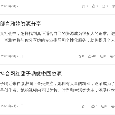
2023年8月20日
0
0
0
很多有用建议和技巧的线上平台。我们可以从中获取到很多对自
量，不断提升自己的判断和辨别能力。同时，网红们也应该更加
部肖雅婷资源分享
和有益的内容。只有这样，我们才能够真正地从网络资源中受益
奏社会中，怎样找到真正适合自己的资源成为很多人的追求。进
，肖雅婷将与你分享她的专业指导和个性化服务，助你提升个人
作伙伴。 作品集地址：【传送门】♠…
2023年8月28日
0
40
0
抖音网红甜子哟微密圈资源
子哟近来在微密圈上备受关注，她拥有大量的粉丝，逐渐成为了
星创作者。她的视频内容以美妆、时尚和生活类为主，深受粉丝
就像其他网络红人一样，甜子哟在微密…
2023年7月20日
0
5
0