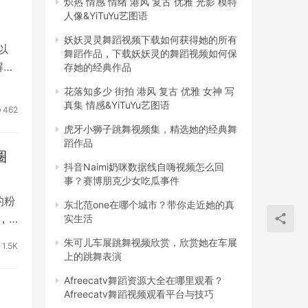
炽热 情感 情绪 港风 复古 优雅 光影 模特
人像&YiTuYu艺图语
妖妖灵灵舞蹈视频下载如何获得她的所有
以
舞蹈作品，下载妖妖灵的舞蹈视频如何保
解答
存她的经典作品
花落知多少 街拍 港风 复古 优雅 女神 写
真集 情感&YiTuYu艺图语
462
虎牙小狮子跳舞视频集，精选她的经典舞
蹈作品
圈
抖音Naimi奶咪数据线自嗨视频怎么回
事？赛博朋克少女吃瓜事件
的粉
东北范one在哪个城市？带你走近她的真
，
实生活
朱可儿车展跳舞视频欣赏，欣赏她在车展
1.5K
上的跳舞表演
Afreecatv舞蹈资源大全在哪里观看？
Afreecatv舞蹈视频观看平台与技巧