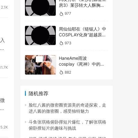
房3》莱莎转大人酥胸蜜
2.1K
大腿对比以前超有感！
己有
977
注重
周仙仙耶在《链锯人》中
，获
COSPLAY化身“超越原版”
入
的玛奇玛
973
能
HaneAme雨波
cosplay《死神》中的松
11.7K
本乱菊
882
随机推荐
微
脸红八酱的微密圈资源美的奇迹探索，走
喜
进八酱的微密圈，感受独特魅力
斗鱼张琪格俯卧撑短片爆红，了解张琪格
5.2K
俯卧撑短片的趣味与挑战