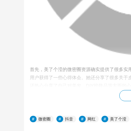
首先，美了个滢的微密圈资源确实提供了很多实
用户获得了一些心得体会。她还分享了很多关于
还热心分享了自己对美发、DIY护肤品等方面的
参考。
然而，美了个滢的微密圈资源也存在一些问题和
的产品并非完全适合所有人群，甚至可能造成副
微密圈
抖音
网红
美了个滢
嫌。在这种情况下，用户需要加强对资源的辨别