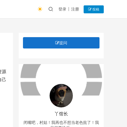
登录
注册
投稿
提问
资源
自己
丫馆长
闭嘴吧，村姑！我再也不想当老色批了！我