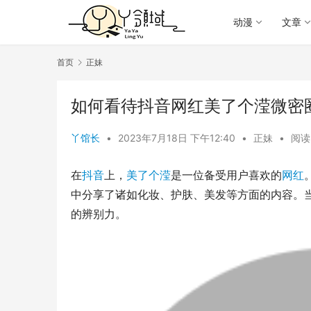
动漫
文章
首页
正妹
如何看待抖音网红美了个滢微密
丫馆长
•
2023年7月18日 下午12:40
•
正妹
•
阅读 
在
抖音
上，
美了个滢
是一位备受用户喜欢的
网红
中分享了诸如化妆、护肤、美发等方面的内容。
的辨别力。