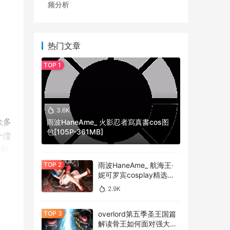
频分析
热门文章
3.6K
众多
雨波HaneAme_ 火影忍者寫真書cos图
包[105P-361MB]
个滢
助和
雨波HaneAme_ 航海王·
妮可罗宾cosplay精选作
品 [34P-134MB]
推荐
2.9K
之
overlord第五季圣王国篇
中。
解读骨王如何面对强大的