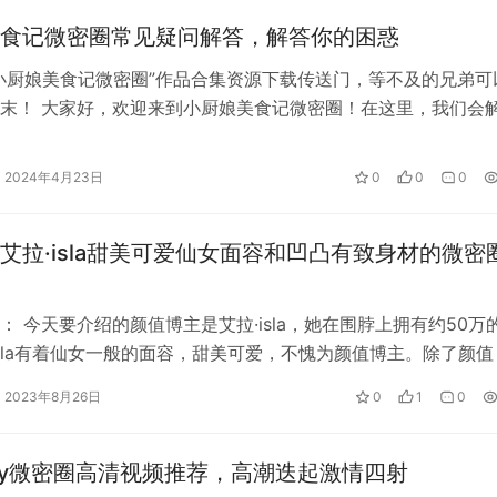
食记微密圈常见疑问解答，解答你的困惑
小厨娘美食记微密圈”作品合集资源下载传送门，等不及的兄弟可
末！ 大家好，欢迎来到小厨娘美食记微密圈！在这里，我们会
美食问…
w.yayashenghuo.com/12511.html
2024年4月23日
0
0
0
艾拉·isla甜美可爱仙女面容和凹凸有致身材的微密
： 今天要介绍的颜值博主是艾拉·isla，她在围脖上拥有约50万
isla有着仙女一般的面容，甜美可爱，不愧为颜值博主。除了颜值
是引人注目的亮点。…
2023年8月26日
0
1
0
by微密圈高清视频推荐，高潮迭起激情四射