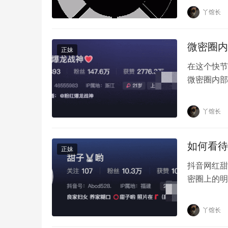
丫馆长
综上所述，美了个滢的微密圈资源是一个提供了
益的信息，但也需要在使用时慎重考虑资源的质
微密圈内
资源的质量和可行性，为用户提供更实用、科学
正妹
得好处。
在这个快节
微密圈内部
力并寻找合
丫馆长
如何看待
正妹
抖音网红甜
密圈上的明
爱。然而，
丫馆长