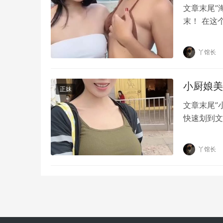
文章末尾”
末！ 在这
在美好的景
丫馆长
小厨娘美
正妹
文章末尾”
快速划到文
种生活态度
丫馆长