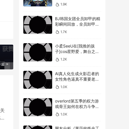
敌人，overlord第五季圣
1.9K
王国篇深度解析骨王与敌
人的较量
BJ韩国女团全员卸甲的精
彩瞬间回放，全员卸甲视
频如何观看BJ韩国女团成
1.7K
员的最精彩时刻？
小柔SeeU在[我推的孩
子]cos星野爱，舞台之星
闪耀迷人
1.2K
一篇
AI真人化生成火影忍者的
女性角色逼真不重要老婆
美不美才是重点！
1.0K
overlord第五季的权力游
戏骨王如何在权力斗争中
关
崭露头角，overlord第五
1.0K
季权力博弈骨王如何在复
搞
杂的权力斗争中脱颖而出
网友分析《莱莎的炼金工