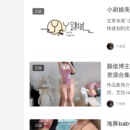
小厨娘美
正妹
文章末尾”
快速划到文
一些常见的
原创文章，作者：丫馆长，如若转载，请注明出处：https://ww
丫馆长
颜值博主
正妹
资源合集
作品集简介
丝。艾拉·
她的身材也
丫馆长
海豚ba
正妹