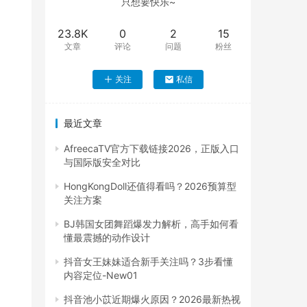
只想要快乐~
23.8K
0
2
15
文章
评论
问题
粉丝
关注
私信
最近文章
AfreecaTV官方下载链接2026，正版入口
与国际版安全对比
HongKongDoll还值得看吗？2026预算型
关注方案
BJ韩国女团舞蹈爆发力解析，高手如何看
懂最震撼的动作设计
抖音女王妹妹适合新手关注吗？3步看懂
内容定位-New01
抖音池小苡近期爆火原因？2026最新热视