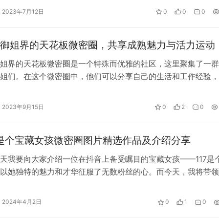
2023年7月12日
0
0
0
模式，同时会员在加入对应的微密圈时应该慎重，毕竟参吃不起
御姐界的天花板微密圈，共享成熟魅力与活力运动
姐界的天花板微密圈是一个特殊而优雅的社区，这里聚集了一群
姐们。在这个微密圈中，他们可以分享自己的生活和工作经验，
力，与粉丝们建立更紧密和亲密的联系…
2023年9月15日
0
2
0
7是个宝藏女孩微密圈图片精选作品及介绍分享
天我要向大家介绍一位在抖音上备受瞩目的宝藏女孩——117是
以她独特的魅力和才华征服了无数粉丝的心。而今天，我将带领
7是个宝藏女孩的微密圈，一同探…
2024年4月2日
0
1
0