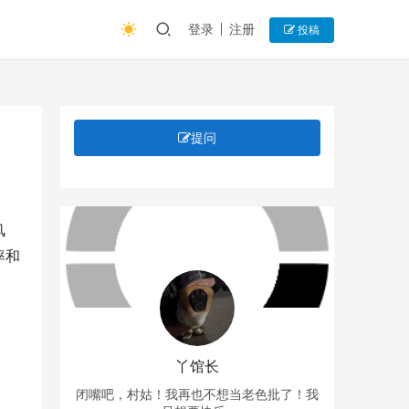
登录
注册
投稿
提问
风
率和
丫馆长
闭嘴吧，村姑！我再也不想当老色批了！我