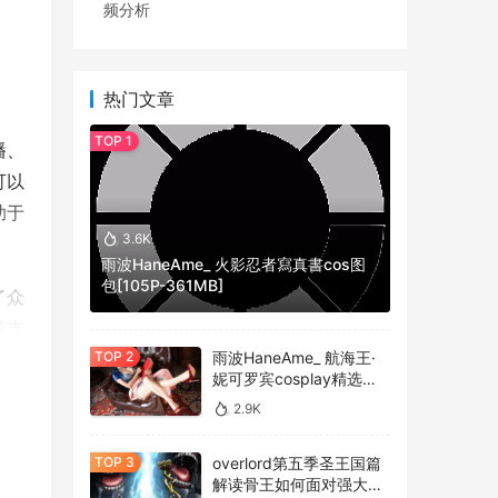
频分析
热门文章
播、
可以
助于
3.6K
雨波HaneAme_ 火影忍者寫真書cos图
包[105P-361MB]
了众
源支
雨波HaneAme_ 航海王·
妮可罗宾cosplay精选作
品 [34P-134MB]
2.9K
overlord第五季圣王国篇
解读骨王如何面对强大的