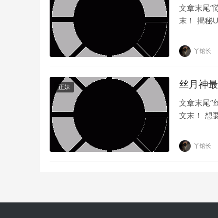
文章末尾”
末！ 揭秘
平台上不…
丫馆长
丝月神最
正妹
文章末尾”
文末！ 想
的高清写真
丫馆长