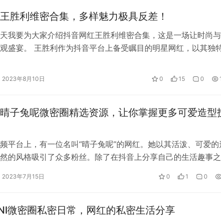
王胜利维密合集，多样魅力极具反差！
天我要为大家介绍抖音网红王胜利维密合集，这是一场让时尚与
w.yayashenghuo.com/12455.html
观盛宴。 王胜利作为抖音平台上备受瞩目的明星网红，以其独
的才华征服了千千万万的粉丝。而他…
2023年8月10日
0
15
0
晴子兔呢微密圈精选资源，让你掌握更多可爱造型
频平台上，有一位名叫“晴子兔呢”的网红。她以其活泼、可爱的
然的风格吸引了众多粉丝。除了在抖音上分享自己的生活趣事之
兔呢”还提供了微密圈资源，让大家更…
2023年7月15日
0
1
0
NI微密圈私密日常，网红的私密生活分享