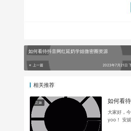
如何看待抖音网红延奶学姐微密圈资源
上一篇
2023年7月21日 
相关推荐
如何看待
正妹
当然，微密圈所提供的服务并非完美无缺，其中
大家好，今
到每一个参与其中的会员，是否存在着暗箱操作
yoo！ 
度来看，微密圈无疑是一个不错的尝试，它为创
起人们的关
商业价值。