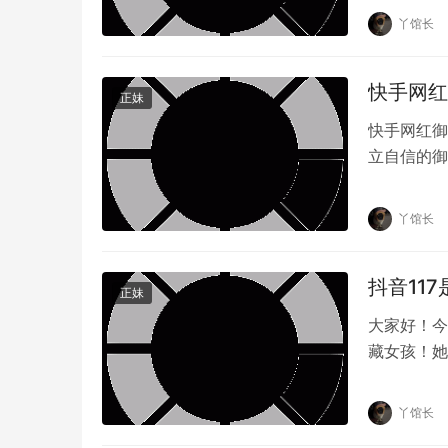
丫馆长
综上所述，小师妹微密圈资源是一个全新的变现
子很多。
快手网红
正妹
快手网红御
立自信的御
现才华和魅
丫馆长
抖音11
正妹
大家好！今
藏女孩！她
家进入11
丫馆长