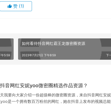
赞
(1)
如何看待抖音网红霸王龙微密圈资源
下午5:59
2023年7月21日 下午8:59
下
抖音网红安妮yoo微密圈精选作品资源？
也存在着许多难以避免的问题。例如，平台的服务是否真正能够
天我要向大家介绍一份超级棒的微密圈资源，来自抖音网红安妮
、利益输送等问题，都需要更多的监管和审查。但是，从更宏观
安妮yoo是一个拥有数百万粉丝的网红，她在抖音上发布的视频总
作者和网红提供了更多的机会和资源，同时也帮助他们实现了自
注和兴趣。安妮yoo非常擅长用…