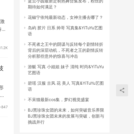
蓝云小园最新定制热舞合集发布，粉丝的
期待如何满足？
花椒宁依纯最新动态，女神主播去哪了？
激
岛屿 胶片 日系 帅哥 写真集&YiTuYu艺图
特的
语
不死者之王中的阴谋与反转每个剧情转折
11.2K
背后的深层动机，不死者之王的剧情反转
分析那些意外的惊喜与冲击
游艇 写真 小姐姐 妹子 清纯 时尚&YiTuYu
技
艺图语
碧瑶 汉服 古风 花 美人 写真&YiTuYu艺图
形
语
不呆猫最新cos集，梦幻视觉盛宴
847
BJ黑珍珠女团的未来，如何突破音乐界限
BJ黑珍珠女团未来的发展与突破，创新与
挑战并行