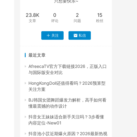
只想要快乐~
23.8K
0
2
15
文章
评论
问题
粉丝
关注
私信
最近文章
AfreecaTV官方下载链接2026，正版入口
与国际版安全对比
HongKongDoll还值得看吗？2026预算型
关注方案
BJ韩国女团舞蹈爆发力解析，高手如何看
懂最震撼的动作设计
抖音女王妹妹适合新手关注吗？3步看懂
内容定位-New01
抖音池小苡近期爆火原因？2026最新热视