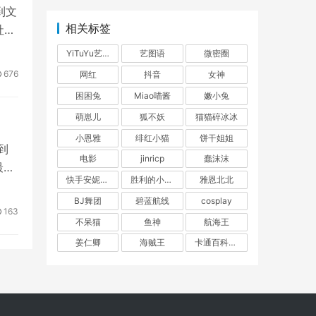
到文
相关标签
社交
YiTuYu艺图语
艺图语
微密圈
676
网红
抖音
女神
困困兔
Miao喵酱
嫩小兔
萌崽儿
狐不妖
猫猫碎冰冰
小恩雅
绯红小猫
饼干姐姐
到
电影
jinricp
蠢沫沫
最新
快手安妮朵朵
胜利的小生活
雅恩北北
BJ舞团
碧蓝航线
cosplay
163
不呆猫
鱼神
航海王
姜仁卿
海贼王
卡通百科老王