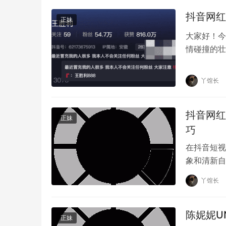
抖音网红
正妹
大家好！今
原创文章，作者：丫馆长，如若转载，请注明出处：https://ww
情碰撞的壮
魅力和出色
丫馆长
抖音网红
正妹
巧
在抖音短视
象和清新自
外，“晴子
丫馆长
陈妮妮U
正妹