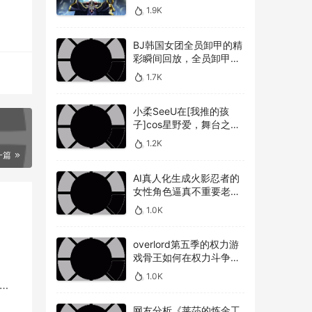
敌人，overlord第五季圣
1.9K
王国篇深度解析骨王与敌
人的较量
BJ韩国女团全员卸甲的精
彩瞬间回放，全员卸甲视
频如何观看BJ韩国女团成
1.7K
员的最精彩时刻？
小柔SeeU在[我推的孩
子]cos星野爱，舞台之星
闪耀迷人
1.2K
一篇
AI真人化生成火影忍者的
女性角色逼真不重要老婆
美不美才是重点！
1.0K
overlord第五季的权力游
帮助
戏骨王如何在权力斗争中
的角
崭露头角，overlord第五
1.0K
季权力博弈骨王如何在复
能引
己的
杂的权力斗争中脱颖而出
网友分析《莱莎的炼金工