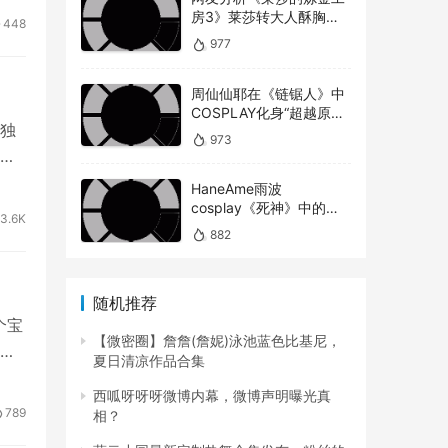
房3》莱莎转大人酥胸蜜
448
大腿对比以前超有感！
的圈
977
周仙仙耶在《链锯人》中
COSPLAY化身“超越原版”
独
的玛奇玛
973
展
HaneAme雨波
cosplay《死神》中的松
3.6K
本乱菊
882
随机推荐
个宝
【微密圈】詹詹(詹妮)泳池蓝色比基尼，
大
夏日清凉作品合集
西呱呀呀呀微博内幕，微博声明曝光真
789
相？