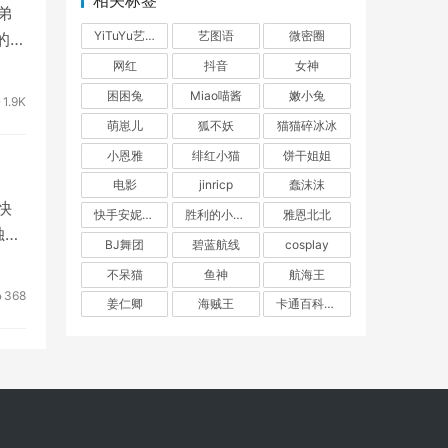
相关标签
弟
YiTuYu艺图语
艺图语
微密圈
的网
网红
抖音
女神
困困兔
Miao喵酱
嫩小兔
1.9K
萌崽儿
狐不妖
猫猫碎冰冰
小恩雅
绯红小猫
饼干姐姐
电影
jinricp
蠢沫沫
快
快手安妮朵朵
胜利的小生活
雅恩北北
独特
BJ舞团
碧蓝航线
cosplay
不呆猫
鱼神
航海王
368
姜仁卿
海贼王
卡通百科老王