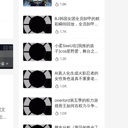
，使
敌人，overlord第五季圣
1.9K
王国篇深度解析骨王与敌
人的较量
BJ韩国女团全员卸甲的精
彩瞬间回放，全员卸甲视
频如何观看BJ韩国女团成
1.7K
员的最精彩时刻？
小柔SeeU在[我推的孩
子]cos星野爱，舞台之星
闪耀迷人
1.2K
一篇
AI真人化生成火影忍者的
女性角色逼真不重要老婆
美不美才是重点！
1.0K
overlord第五季的权力游
戏骨王如何在权力斗争中
到文
崭露头角，overlord第五
1.0K
季权力博弈骨王如何在复
松心
杂的权力斗争中脱颖而出
网友分析《莱莎的炼金工