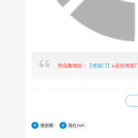
作品集地址：
【传送门】
♠点击传送门
首先，脸红mm的微密圈资源涵盖了生活、美容
宝贵的个人经验和建议，帮助他们解决各种生活
己的身体状况和保养方法。另外，由于脸红mm
认可。
微密圈
脸红mm
然而，与此同时，也有不少用户提出了对脸红m