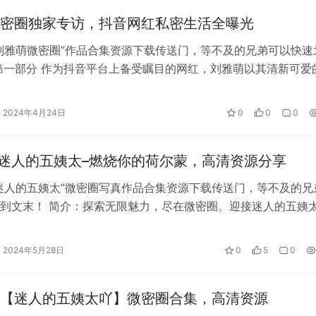
红mm的资源能够让用户更好地了解自身身体状况和保养方法。
密圈独家专访，抖音网红私密生活全曝光
宣传风险，并要求网红在发布内容时承担更多责任。此外，我们
刘雅萌微密圈”作品合集资源下载传送门，等不及的兄弟可以快速
供更加合理的消费选择。
第一部分 作为抖音平台上备受瞩目的网红，刘雅萌以其清新可爱
个性赢得了大批粉丝的喜爱。与…
实用价值，但同时也存在一些安全和价格等问题。我们需要以理
在发布内容时承担更多的责任和义务，以保障用户的权益和安全
2024年4月24日
0
0
0
带来的便利和实用价值。
]迷人的五姨太–燃烧你的荷尔蒙，高清资源分享
迷人的五姨太”微密圈写真作品合集资源下载传送门，等不及的兄
到文末！ 简介：探索无限魅力，尽在微密圈。迎接迷人的五姨
尔蒙，…
2024年5月28日
0
5
0
【迷人的五姨太吖】微密圈合集，高清资源