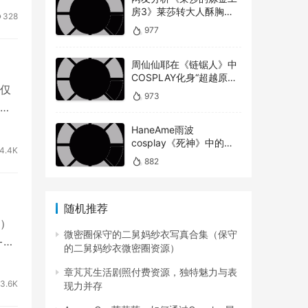
房3》莱莎转大人酥胸蜜
328
大腿对比以前超有感！
977
周仙仙耶在《链锯人》中
COSPLAY化身“超越原版”
仅
的玛奇玛
973
不
HaneAme雨波
cosplay《死神》中的松
4.4K
本乱菊
882
随机推荐
）
微密圈保守的二舅妈纱衣写真合集（保守
+粉
的二舅妈纱衣微密圈资源）
章芃芃生活剧照付费资源，独特魅力与表
3.6K
现力并存
存在