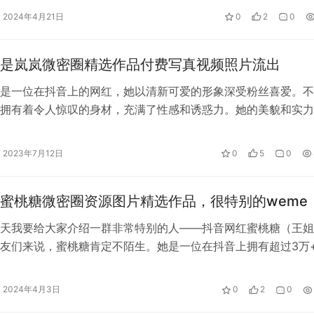
2024年4月21日
0
2
0
是岚岚微密圈精选作品付费写真视频照片流出
是一位在抖音上的网红，她以清新可爱的形象深受粉丝喜爱。不
拥有着令人惊叹的身材，充满了性感和诱惑力。她的美貌和实力
一亮，更是引来了大批的粉丝和追随者…
2023年7月12日
0
5
0
蜜桃糖微密圈资源图片精选作品，很特别的weme
天我要给大家介绍一群非常特别的人——抖音网红蜜桃糖（王姐
友们来说，蜜桃糖肯定不陌生。她是一位在抖音上拥有超过3万
同时也是微信公众号和微博大V。…
2024年4月3日
0
2
0
态度来看待脸红mm的微密圈资源。一方面，我们应该肯定其中