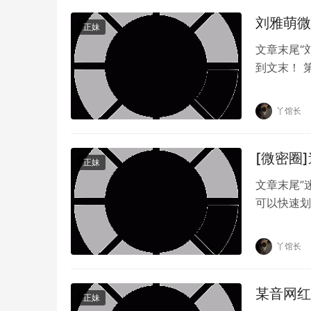
的一些实用价值，尤其是在美容和健康方面，脸
刘雅萌微
正妹
方面，我们也应该认识到其中可能存在的误导和
文章末尾“
要密切关注其中价格等方面的问题，并为用户提
到文末！ 
象和活泼的
综上所述，抖音网红脸红mm微密圈具有一定的
科学的态度来评估和使用这些资源，并要求网红
丫馆长
有这样，我们才能够更好地享受到脸红mm资源
[微密圈
正妹
文章末尾”
可以快速划
释放你的荷
丫馆长
某音网红
正妹