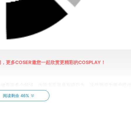
，更多COSER邀您一起欣赏更精彩的COSPLAY！
、健康等多个领域，内容丰富且具有吸引力。这些资源为用户提
中遇到的问题，尤其是在美容和健康方面，能够让用户更好地了
阅读剩余 46%
在抖音上拥有众多的粉丝，因此她所发布的资源受到了广泛的关
m微密圈资源的批评和担忧。一些用户认为其中可能存在虚假宣