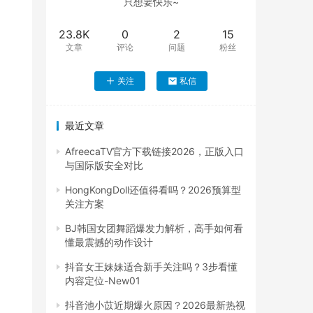
只想要快乐~
23.8K
0
2
15
文章
评论
问题
粉丝
关注
私信
最近文章
AfreecaTV官方下载链接2026，正版入口
与国际版安全对比
HongKongDoll还值得看吗？2026预算型
关注方案
BJ韩国女团舞蹈爆发力解析，高手如何看
懂最震撼的动作设计
抖音女王妹妹适合新手关注吗？3步看懂
内容定位-New01
抖音池小苡近期爆火原因？2026最新热视