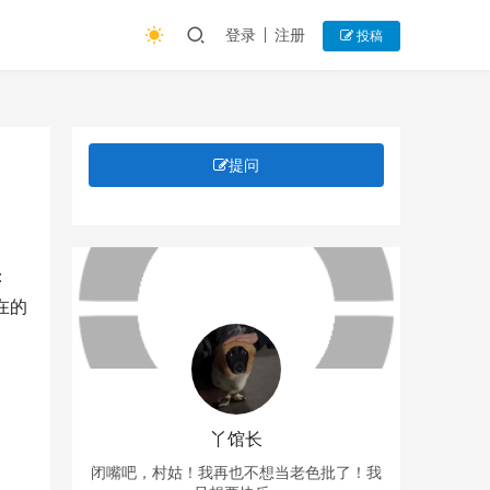
登录
注册
投稿
提问
：
在的
丫馆长
闭嘴吧，村姑！我再也不想当老色批了！我