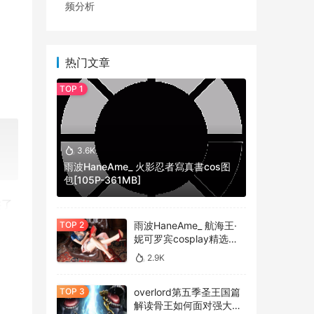
频分析
热门文章
3.6K
雨波HaneAme_ 火影忍者寫真書cos图
包[105P-361MB]
供了
解自
雨波HaneAme_ 航海王·
妮可罗宾cosplay精选作
注和
品 [34P-134MB]
2.9K
overlord第五季圣王国篇
传或
解读骨王如何面对强大的