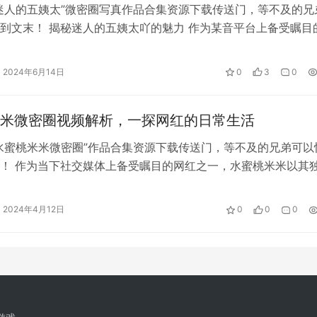
迷人的五姨太”微密圈写真作品合集资源下载传送门，等不及的兄
到文末！ 揭秘迷人的五姨太吖的魅力 作为某音平台上备受瞩目
五姨…
2024年6月14日
0
3
0
米微密圈视频解析，一探网红的日常生活
w.yayashenghuo.com/12373.html
水蜜桃米米微密圈”作品合集资源下载传送门，等不及的兄弟可以
！ 作为当下社交媒体上备受瞩目的网红之一，水蜜桃米米以其
和引人入胜的内容吸引了大批粉丝…
2024年4月12日
0
0
0