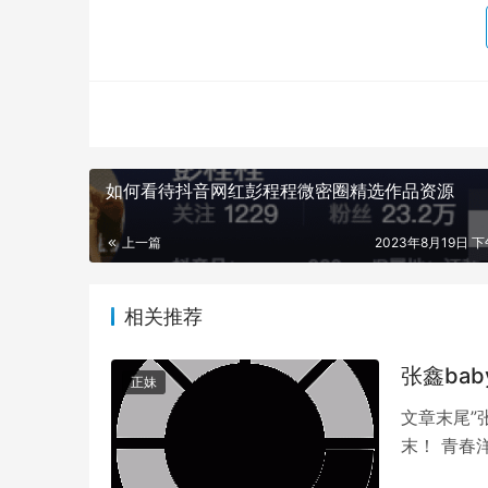
者误导行为，导致用户无法真正获得实用的知识
得很多用户难以负担。这些问题引发了广泛的关
如何看待抖音网红彭程程微密圈精选作品资源
上一篇
2023年8月19日 下
相关推荐
张鑫ba
正妹
文章末尾”
末！ 青春
情、寻找共