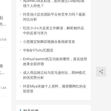
AyameCos芙莉莲，如何通过Cosplay展
现个人特色？
另一
也需
抖音池小苡在国际平台有竞争力吗？最新
划
对比分析
的形
纪念小小v大反差之作解读，解析她作品
性和
中的反差与张力
。只
518
小恩雅定制舞蹈视频合集独家首发
中秋&YiTuYu艺图语
Enthus1asmm热宝功效有哪些，真实使用
效果全面评测
弟
太，
成人用品独立站与亚马逊对比，两种模式
的优劣势分析
抖音Miya米娅个人资料，微密圈网红的全
1.4K
部背景