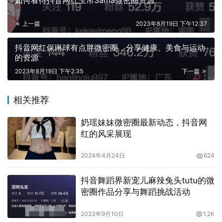
如何看待抖音网红玉帛Sama微密圈资源
上一篇
2023年8月19日 下午12:37
抖音网红保琳球有点胖微密圈，分享健康、美食与运动
的资源
2023年8月19日 下午2:35
下一篇
而现在，沈汝凡微密圈免费资源也可以在网上找到，包括各
相关推荐
种精美的图片、PPT文案和软文等等。这些资源完全免费，
奶瑶妹妹微密圈最新动态，抖音网
可以帮助她更好地宣传自己的品牌和产品，提高市场占有率
红的风采展现
和品牌知名度。
2024年4月24日
624
作品集地址：
【传送门】
♠点击传送门，更多
抖音舞蹈界新宠儿麻辣兔头tutu的微
COSER邀您一起欣赏更精彩的COSPLAY！
密圈作品分享与舞蹈挑战活动
2023年9月10日
1.2K