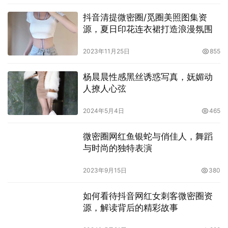
抖音清提微密圈/觅圈美照图集资
源，夏日印花连衣裙打造浪漫氛围
2023年11月25日
855
杨晨晨性感黑丝诱惑写真，妩媚动
人撩人心弦
2024年5月4日
465
微密圈网红鱼银蛇与俏佳人，舞蹈
与时尚的独特表演
2023年9月15日
380
如何看待抖音网红女刺客微密圈资
源，解读背后的精彩故事