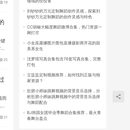
领域的佼佼者
19
刘钞钞的万元定制舞蹈创作灵感，探索刘
钞钞万元定制舞蹈的创作灵感与特色
向其
的
将进
CC胡椒大幅度舞蹈微博合集，热门资源一
网打尽
用
关键
小女巫露娜图片图包直播摄影两开花的甜
需
美系女生
沈梦瑶写真合集包含76套写真合集，完整
25
打包
立盐盐定制视频推荐，如何找到正版与独
过
家资源？
肚脐小师妹跳舞视频的背景音乐选择，分
析肚脐小师妹跳舞视频中的背景音乐选择
颖而
与舞蹈配合
,网
BJ韩国女团毕业季舞蹈合集推荐，最火青
21
春舞台盘点
新的
他