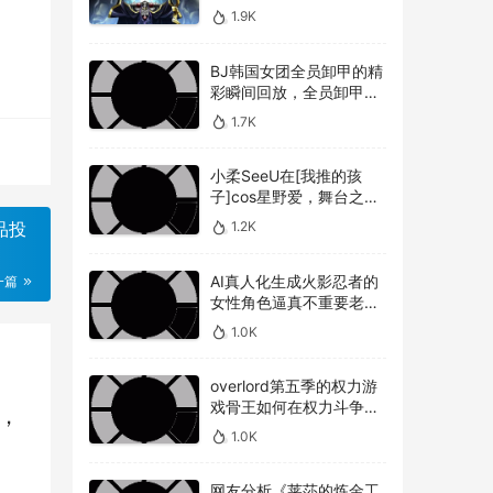
敌人，overlord第五季圣
1.9K
王国篇深度解析骨王与敌
人的较量
BJ韩国女团全员卸甲的精
彩瞬间回放，全员卸甲视
频如何观看BJ韩国女团成
1.7K
员的最精彩时刻？
小柔SeeU在[我推的孩
子]cos星野爱，舞台之星
闪耀迷人
1.2K
品投
AI真人化生成火影忍者的
一篇
女性角色逼真不重要老婆
美不美才是重点！
1.0K
overlord第五季的权力游
戏骨王如何在权力斗争中
o，
崭露头角，overlord第五
1.0K
季权力博弈骨王如何在复
杂的权力斗争中脱颖而出
网友分析《莱莎的炼金工