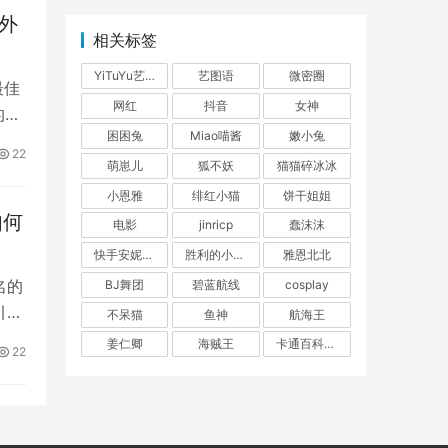
站外
相关标签
行语
YiTuYu艺图语
艺图语
微密圈
最佳
更
网红
抖音
女神
的重
困困兔
Miao喵酱
嫩小兔
22
萌崽儿
狐不妖
猫猫碎冰冰
小恩雅
绯红小猫
饼干姐姐
如何
电影
jinricp
蠢沫沫
快手安妮朵朵
胜利的小生活
雅恩北北
名的
BJ舞团
碧蓝航线
cosplay
引擎
不呆猫
鱼神
航海王
姜仁卿
海贼王
卡通百科老王
，即
22
户的