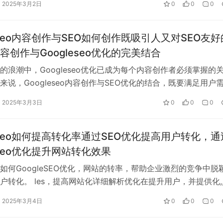
2025年3月2日
0
0
0
。因此，优化网站的移动友好性将成为一项不可忽视的任务。
。网站页面加载速度过慢，用户很可能在几秒钟内放弃访问并转
leseo内容创作与SEO如何创作既吸引人又对SEO友好
已经将页面速度、视觉稳定性和交互性作为排名因素，2025年，这一趋势
容创作与Googleseo优化的完美结合
监控网站的性能，并采取技术手段，如压缩图片、优化代码、采
的浪潮中，Googleseo优化已成为每个内容创作者必须掌握的
来说，Googleseo内容创作与SEO优化的结合，既要满足用户
合搜索引擎算法的标…
2025年3月3日
0
0
0
leseo如何提高转化率通过SEO优化提高用户转化，通
eseo优化提升网站转化效果
讨如何GoogleSEO优化，网站的转率，帮助企业激烈的竞争中脱
户转化。 les，提高网站化详细解析优化在提升用户，并提供化,
站优化用户转 1…
2025年3月4日
0
0
0
iri等）的普及，语音搜索成为越来越多用户日常生活中的一部分。根据最
达到前所未有的水平。这意味着，SEO人员需要重新审视如何优化