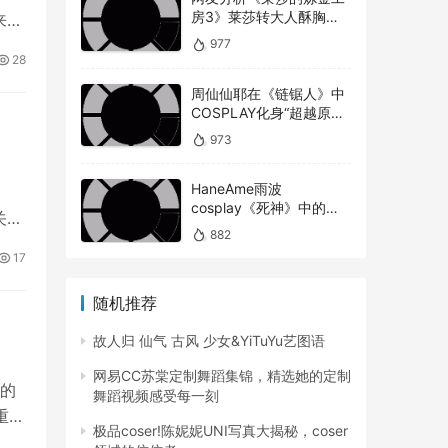
房3》莱莎转大人酥胸蜜
来越
大腿对比以前超有感！
977
28
周仙仙耶在《链锯人》中
COSPLAY化身“超越原版”
的玛奇玛
973
HaneAme雨波
cosplay《死神》中的松
关注
本乱菊
882
17
随机推荐
故人归 仙气 古风 少女&YiTuYu艺图语
网易CC苏棠定制舞蹈集锦，精选她的定制
量的
舞蹈视频感受每一刻
重要
极品coser!陈妮妮UNI写真大揭秘，coser
法提