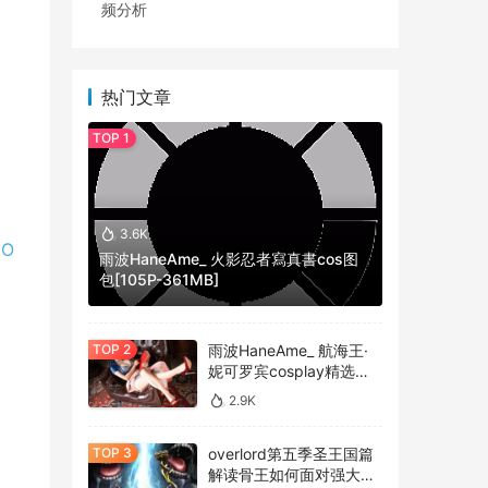
频分析
热门文章
3.6K
EO
雨波HaneAme_ 火影忍者寫真書cos图
包[105P-361MB]
雨波HaneAme_ 航海王·
妮可罗宾cosplay精选作
仅是
品 [34P-134MB]
2.9K
其
、内
overlord第五季圣王国篇
解读骨王如何面对强大的