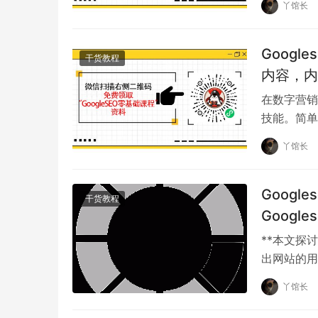
丫馆长
供流畅的浏览体验，可能会严重影响网站的排名
页面加载速度也是提升用户体验的关键因素之一
Goog
干货教程
他网站。Google的“CoreWebVitals”
内容，内
一步加强。因此，站长和SEO优化人员需要定期
在数字营销
CDN等，确保网站加载速度尽可能快。
技能。简单
求，又要符
丫馆长
Goog
干货教程
Googl
**本文探
出网站的用
2.语音搜索和自然语言处理的兴起
站是化率网
丫馆长
随着智能助手（如GoogleAssistant、S
调查数据，语音搜索的使用量在2025年预计将