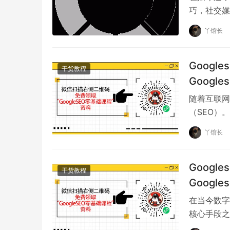
巧，社交媒
多的企业开
丫馆长
Goog
干货教程
Googl
随着互联网
（SEO）
的对象。Go
丫馆长
Goog
干货教程
Googl
在当今数字
核心手段之
例如，2025年后，Google会更加重视页面
的一部分。