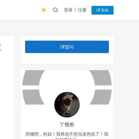
登录
注册
投稿
应
提问
丫馆长
闭嘴吧，村姑！我再也不想当老色批了！我