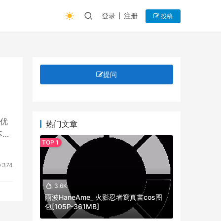
登录
注册
投稿
提问
优
热门文章
不仅
374
3.6K
雨波HaneAme_ 火影忍者寫真書cos图
包[105P-361MB]