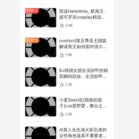
雨波HaneAme_ 航海王·
妮可罗宾cosplay精选作
品 [34P-134MB]
2.9K
overlord第五季圣王国篇
解读骨王如何面对强大的
敌人，overlord第五季圣
1.9K
王国篇深度解析骨王与敌
人的较量
BJ韩国女团全员卸甲的精
彩瞬间回放，全员卸甲视
频如何观看BJ韩国女团成
1.7K
员的最精彩时刻？
小柔SeeU在[我推的孩
子]cos星野爱，舞台之星
闪耀迷人
1.2K
AI真人化生成火影忍者的
女性角色逼真不重要老婆