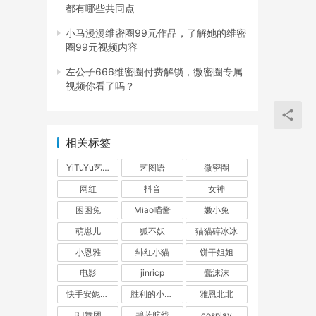
都有哪些共同点
小马漫漫维密圈99元作品，了解她的维密
圈99元视频内容
左公子666维密圈付费解锁，微密圈专属
视频你看了吗？
相关标签
YiTuYu艺图语
艺图语
微密圈
网红
抖音
女神
困困兔
Miao喵酱
嫩小兔
萌崽儿
狐不妖
猫猫碎冰冰
小恩雅
绯红小猫
饼干姐姐
电影
jinricp
蠢沫沫
快手安妮朵朵
胜利的小生活
雅恩北北
BJ舞团
碧蓝航线
cosplay