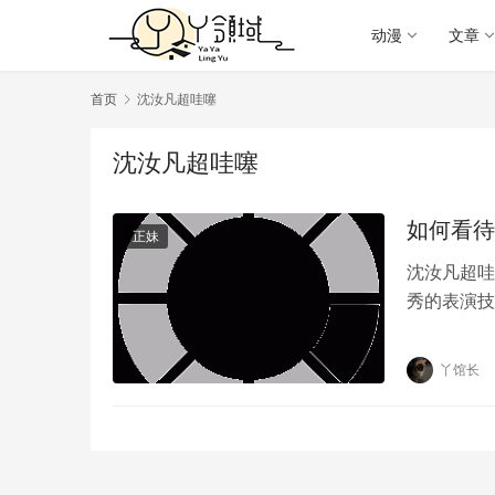
动漫
文章
首页
沈汝凡超哇噻
沈汝凡超哇噻
如何看待
正妹
沈汝凡超哇
秀的表演技
是一名优秀
丫馆长