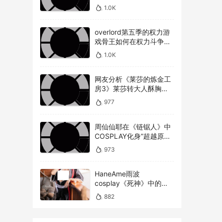
美不美才是重点！
1.0K
overlord第五季的权力游
戏骨王如何在权力斗争中
崭露头角，overlord第五
1.0K
季权力博弈骨王如何在复
杂的权力斗争中脱颖而出
网友分析《莱莎的炼金工
房3》莱莎转大人酥胸蜜
大腿对比以前超有感！
977
周仙仙耶在《链锯人》中
COSPLAY化身“超越原版”
的玛奇玛
973
HaneAme雨波
cosplay《死神》中的松
本乱菊
882