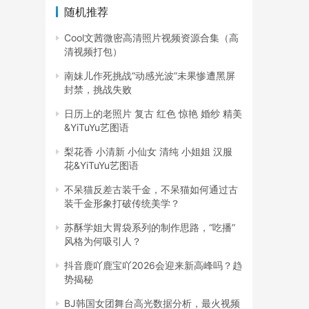
随机推荐
Cool文茜微密高清照片视频资源合集（高
清视频打包）
南妹儿作死挑战“动感光波”未果惨遭黑屏
封禁，挑战失败
日历上的老照片 复古 红色 惊艳 婚纱 精美
&YiTuYu艺图语
梨花香 小清新 小仙女 清纯 小姐姐 汉服
花&YiTuYu艺图语
不呆猫反差古装千金，不呆猫如何通过古
装千金形象打破传统美学？
苏酥学姐大胃袋系列的制作思路，“吃播”
风格为何吸引人？
抖音鹿吖鹿宝吖2026会迎来新高峰吗？趋
势揭秘
BJ韩国女团舞台高光数据分析，最火视频