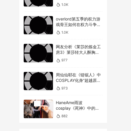
美不美才是重点！
1.0K
overlord第五季的权力游
戏骨王如何在权力斗争中
崭露头角，overlord第五
1.0K
季权力博弈骨王如何在复
杂的权力斗争中脱颖而出
网友分析《莱莎的炼金工
房3》莱莎转大人酥胸蜜
大腿对比以前超有感！
977
周仙仙耶在《链锯人》中
COSPLAY化身“超越原版”
的玛奇玛
973
HaneAme雨波
cosplay《死神》中的松
本乱菊
882