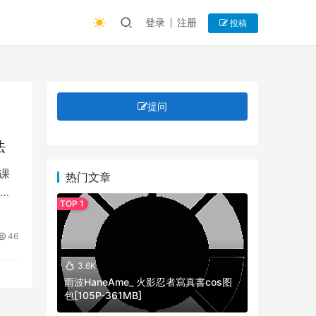
登录
注册
投稿
提问
法
课
热门文章
技
46
3.6K
雨波HaneAme_ 火影忍者寫真書cos图
包[105P-361MB]