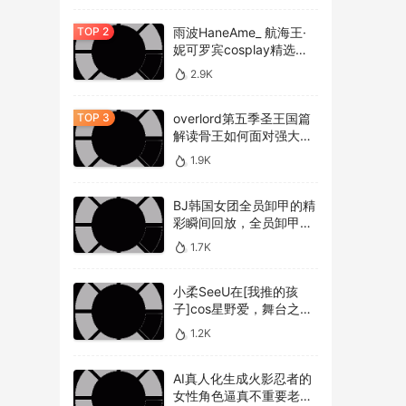
雨波HaneAme_ 航海王·
妮可罗宾cosplay精选作
品 [34P-134MB]
2.9K
overlord第五季圣王国篇
解读骨王如何面对强大的
敌人，overlord第五季圣
1.9K
王国篇深度解析骨王与敌
人的较量
BJ韩国女团全员卸甲的精
彩瞬间回放，全员卸甲视
频如何观看BJ韩国女团成
1.7K
员的最精彩时刻？
小柔SeeU在[我推的孩
子]cos星野爱，舞台之星
闪耀迷人
1.2K
AI真人化生成火影忍者的
女性角色逼真不重要老婆