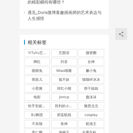
的精彩瞬间有哪些？
遇见_Doris微博童趣插画师的艺术表达与
人生感悟
相关标签
YiTuYu艺图语
艺图语
微密圈
网红
抖音
女神
困困兔
Miao喵酱
嫩小兔
萌崽儿
狐不妖
猫猫碎冰冰
小恩雅
绯红小猫
饼干姐姐
电影
jinricp
蠢沫沫
快手安妮朵朵
胜利的小生活
雅恩北北
BJ舞团
碧蓝航线
cosplay
不呆猫
鱼神
航海王
姜仁卿
海贼王
卡通百科老王