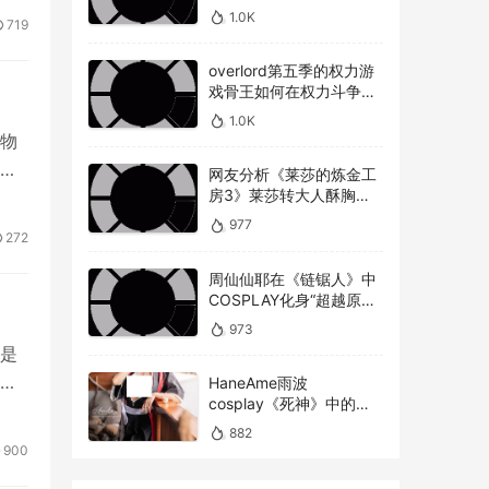
美不美才是重点！
1.0K
719
overlord第五季的权力游
戏骨王如何在权力斗争中
崭露头角，overlord第五
1.0K
季权力博弈骨王如何在复
物
杂的权力斗争中脱颖而出
聚
网友分析《莱莎的炼金工
房3》莱莎转大人酥胸蜜
大腿对比以前超有感！
977
272
周仙仙耶在《链锯人》中
COSPLAY化身“超越原版”
的玛奇玛
973
是
在
HaneAme雨波
cosplay《死神》中的松
本乱菊
882
900