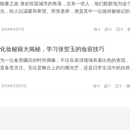
能量之旅 身处喧嚣城市的角落，总有一些人，他们默默地为这
光，给人以温暖和希望。而张老师，便是其中一位值得被铭记的
她的正能量Ins图，不仅是一张张…
2024年4月1日
0
0
0
化妆秘籍大揭秘，学习张贺玉的妆容技巧
为一位备受瞩目的时尚偶像，不仅在表演领域有着出色的表现，
直备受关注。无论是舞台上的闪耀光芒，还是日常生活中的自然
总能展现出恰到好处的妆容。那么，她…
2024年3月31日
0
1
0