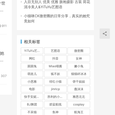
入目无别人 优美 优雅 旗袍摄影 古装 荷花
个世
清冷美人&YiTuYu艺图语
正
小猫咪CK微密圈的日常分享，真实的她究
竟如何
911
相关标签
YiTuYu艺图语
艺图语
微密圈
她
网红
抖音
女神
清
困困兔
Miao喵酱
嫩小兔
萌崽儿
狐不妖
猫猫碎冰冰
307
小恩雅
绯红小猫
饼干姐姐
电影
jinricp
蠢沫沫
快手安妮朵朵
胜利的小生活
雅恩北北
BJ舞团
碧蓝航线
cosplay
不呆猫
鱼神
航海王