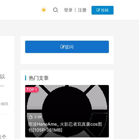
登录
注册
投稿
提问
以
热门文章
。
605
3.6K
雨波HaneAme_ 火影忍者寫真書cos图
包[105P-361MB]
这个