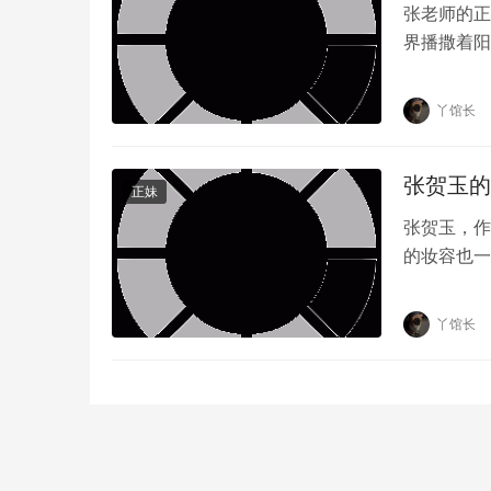
张老师的正
界播撒着阳
能量代表。
丫馆长
张贺玉的
正妹
张贺玉，作
的妆容也一
新，张贺玉
丫馆长