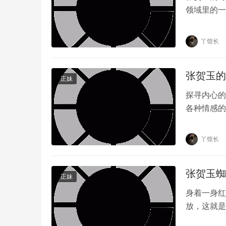
领域里的一
得了众多粉
丫馆长
张贺玉的
正妹
探寻内心的
各种情感的
我们透过她
丫馆长
张贺玉蜘
正妹
身着一身红
放，这就是
中，更在于