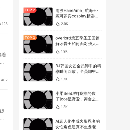
赢
雨波HaneAme_ 航海王·
妮可罗宾cosplay精选作
品 [34P-134MB]
128
2.9K
overlord第五季圣王国篇
解读骨王如何面对强大的
敌人，overlord第五季圣
1.9K
藏着
王国篇深度解析骨王与敌
人的较量
让
BJ韩国女团全员卸甲的精
彩瞬间回放，全员卸甲视
频如何观看BJ韩国女团成
1.7K
402
员的最精彩时刻？
小柔SeeU在[我推的孩
子]cos星野爱，舞台之星
闪耀迷人
1.2K
绽
着
AI真人化生成火影忍者的
女性角色逼真不重要老婆