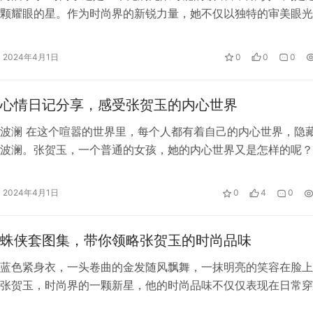
颗耀眼的星。作为时尚界的新锐力量，她不仅以独特的审美眼光
丝的喜爱，更以自己独特的穿搭风格…
2024年4月1日
0
0
0
心情日记分享，感受张贺玉的内心世界
波澜 在这个喧嚣的世界里，每个人都有着自己的内心世界，隐
波澜。张贺玉，一个普通的女孩，她的内心世界又是怎样的呢？
的心情日记，一窥其中的真实。 每…
2024年4月1日
0
4
0
蛛侠套图集，带你领略张贺玉的时尚品味
蓝色紧身衣，一头卷曲的金发随风飘舞，一抹明亮的笑容在脸上
张贺玉，时尚界的一颗新星，他的时尚品味不仅仅表现在日常穿
他独特的风格演绎。张贺玉以其不拘一…