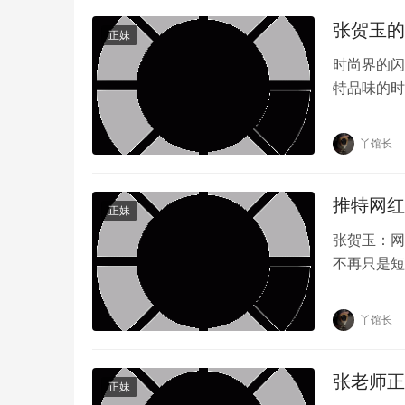
张贺玉的
正妹
时尚界的闪
特品味的时
的气质，以
丫馆长
推特网红
正妹
张贺玉：网
不再只是短
这个充满着
丫馆长
张老师正
正妹