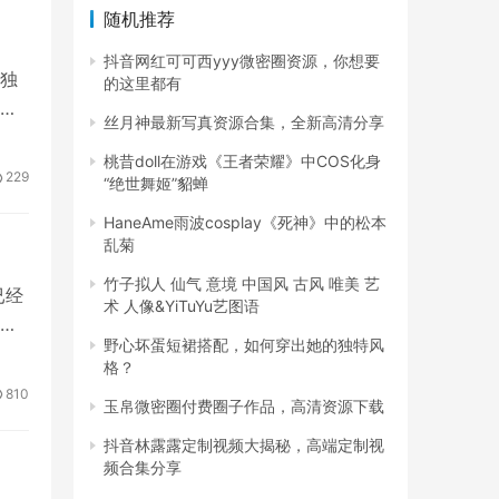
随机推荐
抖音网红可可西yyy微密圈资源，你想要
独
的这里都有
华
丝月神最新写真资源合集，全新高清分享
桃昔doll在游戏《王者荣耀》中COS化身
229
“绝世舞姬”貂蝉
HaneAme雨波cosplay《死神》中的松本
乱菊
竹子拟人 仙气 意境 中国风 古风 唯美 艺
已经
术 人像&YiTuYu艺图语
在
野心坏蛋短裙搭配，如何穿出她的独特风
格？
810
玉帛微密圈付费圈子作品，高清资源下载
抖音林露露定制视频大揭秘，高端定制视
频合集分享