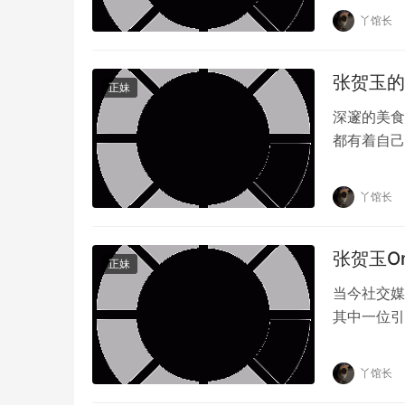
丫馆长
张贺玉的
正妹
深邃的美食
都有着自己
焦在一位美
丫馆长
张贺玉O
正妹
当今社交媒
其中一位引
OnlyFa
丫馆长