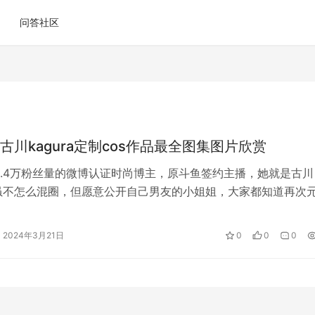
问答社区
古川kagura定制cos作品最全图集图片欣赏
6.4万粉丝量的微博认证时尚博主，原斗鱼签约主播，她就是古川
a，虽不怎么混圈，但愿意公开自己男友的小姐姐，大家都知道再次
，好多有人气的偶像中都不愿…
2024年3月21日
0
0
0