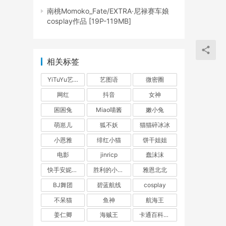
南桃Momoko_Fate/EXTRA·尼禄赛车娘
cosplay作品 [19P-119MB]
相关标签
YiTuYu艺图语
艺图语
微密圈
网红
抖音
女神
困困兔
Miao喵酱
嫩小兔
萌崽儿
狐不妖
猫猫碎冰冰
小恩雅
绯红小猫
饼干姐姐
电影
jinricp
蠢沫沫
快手安妮朵朵
胜利的小生活
雅恩北北
BJ舞团
碧蓝航线
cosplay
不呆猫
鱼神
航海王
姜仁卿
海贼王
卡通百科老王