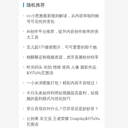
随机推荐
cc小恩雅最新规则解读，从内容审核到账
号可见性的变化
AI创作平台推荐，提升内容创作效率的强
大工具
宝儿茹171微密图片，可可爱爱的那个她
桃酥酥定制视频资源，虎牙直播粉丝特享
时光码头 街拍 情绪 港风 人像 摄影作品
&YiTuYu艺图语
一小央泽图集打包！精彩内容不容错过！
今日头条如何利用短视频提高盈利，短视
频的盈利模式与优化技巧
穿云音现在叫什么？巴菲音还是妙妙音？
公孙离 非主流 王者荣耀 Cosplay&YiTuYu
艺图语