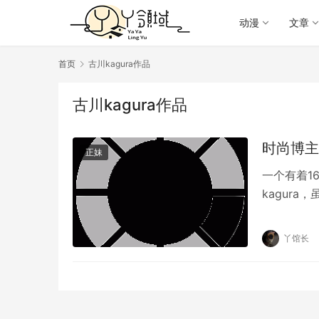
动漫
文章
首页
古川kagura作品
古川kagura作品
时尚博主
正妹
一个有着1
kagur
或者娱乐圈
丫馆长