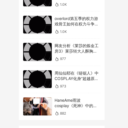
美不美才是重点！
1.0K
overlord第五季的权力游
戏骨王如何在权力斗争中
崭露头角，overlord第五
1.0K
季权力博弈骨王如何在复
杂的权力斗争中脱颖而出
网友分析《莱莎的炼金工
房3》莱莎转大人酥胸蜜
大腿对比以前超有感！
977
周仙仙耶在《链锯人》中
COSPLAY化身“超越原版”
的玛奇玛
973
HaneAme雨波
cosplay《死神》中的松
本乱菊
882