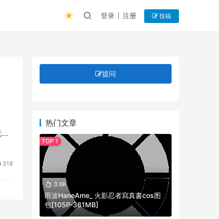
登录
注册
投稿
提问
热门文章
元圈
318
3.6K
雨波HaneAme_ 火影忍者寫真書cos图
包[105P-361MB]