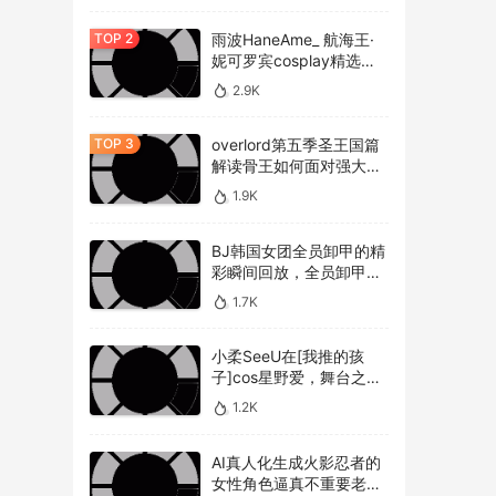
雨波HaneAme_ 航海王·
妮可罗宾cosplay精选作
品 [34P-134MB]
2.9K
overlord第五季圣王国篇
解读骨王如何面对强大的
敌人，overlord第五季圣
1.9K
王国篇深度解析骨王与敌
人的较量
BJ韩国女团全员卸甲的精
彩瞬间回放，全员卸甲视
频如何观看BJ韩国女团成
1.7K
员的最精彩时刻？
小柔SeeU在[我推的孩
子]cos星野爱，舞台之星
闪耀迷人
1.2K
AI真人化生成火影忍者的
女性角色逼真不重要老婆